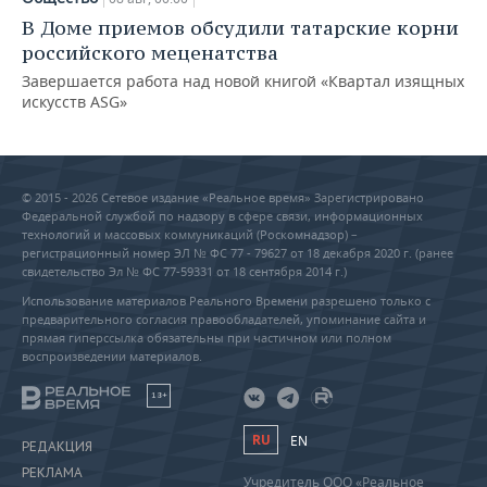
В Доме приемов обсудили татарские корни
российского меценатства
Завершается работа над новой книгой «Квартал изящных
искусств ASG»
© 2015 - 2026 Сетевое издание «Реальное время» Зарегистрировано
Федеральной службой по надзору в сфере связи, информационных
технологий и массовых коммуникаций (Роскомнадзор) –
регистрационный номер ЭЛ № ФС 77 - 79627 от 18 декабря 2020 г. (ранее
свидетельство Эл № ФС 77-59331 от 18 сентября 2014 г.)
Использование материалов Реального Времени разрешено только с
предварительного согласия правообладателей, упоминание сайта и
прямая гиперссылка обязательны при частичном или полном
воспроизведении материалов.
18+
RU
EN
РЕДАКЦИЯ
РЕКЛАМА
Учредитель ООО «Реальное