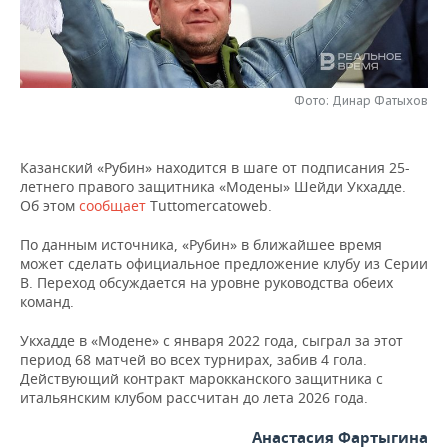
НЕФТЕХИМИЯ
РОЗНИЧНАЯ ТОРГОВЛЯ
НОВОСТИ ТЕХНОЛОГИЙ
МЕРОПРИЯТИЯ
НЕФТЬ
ТРАНСПОРТ
IT
НОВОСТИ МЕРОПРИЯТИЙ
СПОРТ
ОПК
Фото: Динар Фатыхов
УСЛУГИ
МЕДИА
ВЫЕЗДНАЯ РЕДАКЦИЯ
НОВОСТИ СПОРТА
ОБЩЕСТВО
ЭНЕРГЕТИКА
Казанский «Рубин» находится в шаге от подписания 25-
ТЕЛЕКОММУНИКАЦИИ
БИЗНЕС-БРАНЧИ
ФУТБОЛ
НОВОСТИ ОБЩЕСТВА
ФОТОГАЛЕРЕЯ
летнего правого защитника «Модены» Шейди Укхадде.
Об этом
сообщает
Tuttomercatoweb.
ONLINE-КОНФЕРЕНЦИИ
ХОККЕЙ
ВЛАСТЬ
СЮЖЕТЫ
По данным источника, «Рубин» в ближайшее время
может сделать официальное предложение клубу из Серии
ОТКРЫТАЯ ЛЕКЦИЯ
БАСКЕТБОЛ
ИНФРАСТРУКТУРА
СПРАВОЧНИК
B. Переход обсуждается на уровне руководства обеих
команд.
ВОЛЕЙБОЛ
ИСТОРИЯ
СПИСОК ПЕРСОН
ПОЛНАЯ ВЕРСИЯ
Укхадде в «Модене» с января 2022 года, сыграл за этот
КИБЕРСПОРТ
КУЛЬТУРА
СПИСОК КОМПАНИЙ
период 68 матчей во всех турнирах, забив 4 гола.
Действующий контракт марокканского защитника с
итальянским клубом рассчитан до лета 2026 года.
ФИГУРНОЕ КАТАНИЕ
МЕДИЦИНА
Анастасия Фартыгина