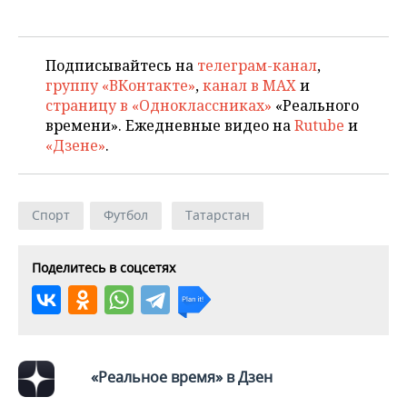
ВОДНЫЕ ВИДЫ СПОРТА
ОБРАЗОВАНИЕ
ХОККЕЙ С МЯЧОМ
ПРОИСШЕСТВИЯ
Подписывайтесь на
телеграм-канал
,
группу «ВКонтакте»
,
канал в MAX
и
страницу в «Одноклассниках»
«Реального
времени». Ежедневные видео на
Rutube
и
«Дзене»
.
Спорт
Футбол
Татарстан
Поделитесь в соцсетях
«Реальное время» в Дзен