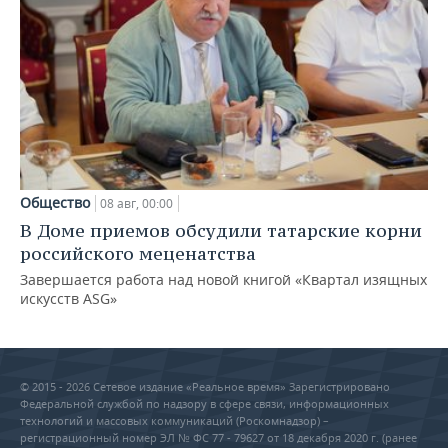
Общество
08 авг, 00:00
В Доме приемов обсудили татарские корни
российского меценатства
Завершается работа над новой книгой «Квартал изящных
искусств ASG»
© 2015 - 2026 Сетевое издание «Реальное время» Зарегистрировано
Федеральной службой по надзору в сфере связи, информационных
технологий и массовых коммуникаций (Роскомнадзор) –
регистрационный номер ЭЛ № ФС 77 - 79627 от 18 декабря 2020 г. (ранее