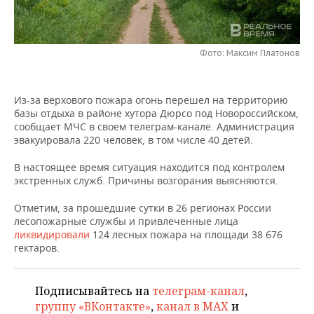
НЕФТЕХИМИЯ
РОЗНИЧНАЯ ТОРГОВЛЯ
НОВОСТИ ТЕХНОЛОГИЙ
МЕРОПРИЯТИЯ
НЕФТЬ
Фото: Максим Платонов
ТРАНСПОРТ
IT
НОВОСТИ МЕРОПРИЯТИЙ
СПОРТ
ОПК
УСЛУГИ
МЕДИА
ВЫЕЗДНАЯ РЕДАКЦИЯ
НОВОСТИ СПОРТА
ОБЩЕСТВО
Из-за верхового пожара огонь перешел на территорию
ЭНЕРГЕТИКА
базы отдыха в районе хутора Дюрсо под Новороссийском,
ТЕЛЕКОММУНИКАЦИИ
БИЗНЕС-БРАНЧИ
ФУТБОЛ
НОВОСТИ ОБЩЕСТВА
ФОТОГАЛЕРЕЯ
сообщает МЧС в своем телеграм-канале. Администрация
эвакуировала 220 человек, в том числе 40 детей.
ONLINE-КОНФЕРЕНЦИИ
ХОККЕЙ
ВЛАСТЬ
СЮЖЕТЫ
В настоящее время ситуация находится под контролем
экстренных служб. Причины возгорания выясняются.
ОТКРЫТАЯ ЛЕКЦИЯ
БАСКЕТБОЛ
ИНФРАСТРУКТУРА
СПРАВОЧНИК
Отметим, за прошедшие сутки в 26 регионах России
ВОЛЕЙБОЛ
ИСТОРИЯ
СПИСОК ПЕРСОН
ПОЛНАЯ ВЕРСИЯ
лесопожарные службы и привлеченные лица
ликвидировали
124 лесных пожара на площади 38 676
гектаров.
КИБЕРСПОРТ
КУЛЬТУРА
СПИСОК КОМПАНИЙ
ФИГУРНОЕ КАТАНИЕ
МЕДИЦИНА
Подписывайтесь на
телеграм-канал
,
группу «ВКонтакте»
,
канал в MAX
и