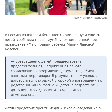
НЕФТЕХИМИЯ
РОЗНИЧНАЯ ТОРГОВЛЯ
НОВОСТИ ТЕХНОЛОГИЙ
МЕРОПРИЯТИЯ
НЕФТЬ
Фото: Динар Фатыхов
ТРАНСПОРТ
IT
НОВОСТИ МЕРОПРИЯТИЙ
СПОРТ
ОПК
УСЛУГИ
МЕДИА
ВЫЕЗДНАЯ РЕДАКЦИЯ
НОВОСТИ СПОРТА
ОБЩЕСТВО
В Россию из лагерей беженцев Сирии вернули еще 20
ЭНЕРГЕТИКА
детей, сообщила пресс-служба уполномоченной при
ТЕЛЕКОММУНИКАЦИИ
БИЗНЕС-БРАНЧИ
ФУТБОЛ
НОВОСТИ ОБЩЕСТВА
ФОТОГАЛЕРЕЯ
президенте РФ по правам ребенка Марии Львовой-
Беловой.
ONLINE-КОНФЕРЕНЦИИ
ХОККЕЙ
ВЛАСТЬ
СЮЖЕТЫ
— Возвращению детей предшествовала
продолжительная, напряженная работа:
ОТКРЫТАЯ ЛЕКЦИЯ
БАСКЕТБОЛ
ИНФРАСТРУКТУРА
СПРАВОЧНИК
согласование и оформление документов, обмен
данными, переговоры. В результате нам удалось
ВОЛЕЙБОЛ
ИСТОРИЯ
СПИСОК ПЕРСОН
ПОЛНАЯ ВЕРСИЯ
договориться с курдской стороной о возвращении к
родственникам в Россию 20 детей в возрасте от 5
КИБЕРСПОРТ
КУЛЬТУРА
СПИСОК КОМПАНИЙ
до 15 лет. Это 7 девочек и 13 мальчиков, —
отметила она.
ФИГУРНОЕ КАТАНИЕ
МЕДИЦИНА
Детям предстоит пройти медицинское обследование в