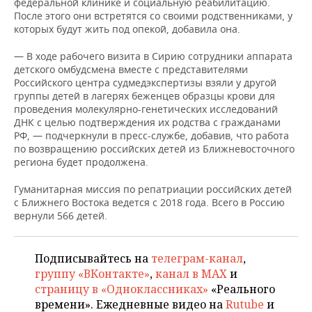
ВОДНЫЕ ВИДЫ СПОРТА
ОБРАЗОВАНИЕ
федеральной клинике и социальную реабилитацию.
После этого они встретятся со своими родственниками, у
которых будут жить под опекой, добавила она.
ХОККЕЙ С МЯЧОМ
ПРОИСШЕСТВИЯ
— В ходе рабочего визита в Сирию сотрудники аппарата
детского омбудсмена вместе с представителями
Российского центра судмедэкспертизы взяли у другой
группы детей в лагерях беженцев образцы крови для
проведения молекулярно-генетических исследований
ДНК с целью подтверждения их родства с гражданами
РФ, — подчеркнули в пресс-службе, добавив, что работа
по возвращению российских детей из Ближневосточного
региона будет продолжена.
Гуманитарная миссия по репатриации российских детей
с Ближнего Востока ведется с 2018 года. Всего в Россию
вернули 566 детей.
Подписывайтесь на
телеграм-канал
,
группу «ВКонтакте»
,
канал в MAX
и
страницу в «Одноклассниках»
«Реального
времени». Ежедневные видео на
Rutube
и