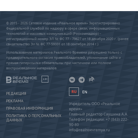
© 2015 - 2026 Сетевое издание «Реальное время» Зарегистрировано
Федеральной службой по надзору в сфере связи, информационных
технологий и массовых коммуникаций (Роскомнадзор) –
регистрационный номер ЭЛ № ФС 77 - 79627 от 18 декабря 2020 г. (ранее
свидетельство Эл № ФС 77-59331 от 18 сентября 2014 г.)
Использование материалов Реального Времени разрешено только с
предварительного согласия правообладателей, упоминание сайта и
прямая гиперссылка обязательны при частичном или полном
воспроизведении материалов.
18+
RU
EN
РЕДАКЦИЯ
РЕКЛАМА
Учредитель ООО «Реальное
ПРАВОВАЯ ИНФОРМАЦИЯ
время»
Главный редактор Саушина А.А.
ПОЛИТИКА О ПЕРСОНАЛЬНЫХ
Телефон редакции: +7 (843) 222-
ДАННЫХ
90-80
info@realnoevremya.ru