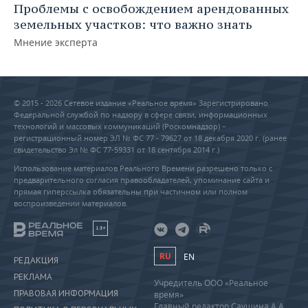
Проблемы с освобождением арендованных
земельных участков: что важно знать
Мнение эксперта
© 2015 - 2026 Сетевое издание «Реальное время» Зарегистрировано
Федеральной службой по надзору в сфере связи, информационных
технологий и массовых коммуникаций (Роскомнадзор) –
регистрационный номер ЭЛ № ФС 77 - 79627 от 18 декабря 2020 г. (ранее
свидетельство Эл № ФС 77-59331 от 18 сентября 2014 г.)
Использование материалов Реального Времени разрешено только с
предварительного согласия правообладателей, упоминание сайта и
прямая гиперссылка обязательны при частичном или полном
воспроизведении материалов.
18+
RU
EN
РЕДАКЦИЯ
РЕКЛАМА
Учредитель ООО «Реальное
ПРАВОВАЯ ИНФОРМАЦИЯ
время»
Главный редактор Саушина А.А.