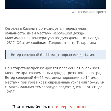
НЕФТЕХИМИЯ
РОЗНИЧНАЯ ТОРГОВЛЯ
НОВОСТИ ТЕХНОЛОГИЙ
МЕРОПРИЯТИЯ
Фото: Реальное время
НЕФТЬ
ТРАНСПОРТ
IT
НОВОСТИ МЕРОПРИЯТИЙ
СПОРТ
ОПК
Сегодня в Казани прогнозируется переменная
УСЛУГИ
МЕДИА
ВЫЕЗДНАЯ РЕДАКЦИЯ
НОВОСТИ СПОРТА
ОБЩЕСТВО
облачность. Днем местами небольшой дождь.
ЭНЕРГЕТИКА
Максимальная температура воздуха днем — от +21 до
+23°С. Об этом сообщает Гидрометцентр Татарстана.
ТЕЛЕКОММУНИКАЦИИ
БИЗНЕС-БРАНЧИ
ФУТБОЛ
НОВОСТИ ОБЩЕСТВА
ФОТОГАЛЕРЕЯ
ONLINE-КОНФЕРЕНЦИИ
ХОККЕЙ
ВЛАСТЬ
Ветер северный 6—11 м/с, с порывами до 14 м/с.
СЮЖЕТЫ
ОТКРЫТАЯ ЛЕКЦИЯ
БАСКЕТБОЛ
ИНФРАСТРУКТУРА
СПРАВОЧНИК
По Татарстану прогнозируется переменная облачность.
Местами кратковременный дождь, гроза, локально град.
Ветер северный 6—11 м/с, днем порывами до 14 м/с,
ВОЛЕЙБОЛ
ИСТОРИЯ
СПИСОК ПЕРСОН
ПОЛНАЯ ВЕРСИЯ
местами при грозе кратковременные усиления 15—20 м/
с. Максимальная температура воздуха днем — от +19 до
КИБЕРСПОРТ
КУЛЬТУРА
СПИСОК КОМПАНИЙ
+24°С.
ФИГУРНОЕ КАТАНИЕ
МЕДИЦИНА
Подписывайтесь на
телеграм-канал
,