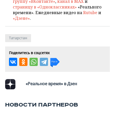
ВОДНЫЕ ВИДЫ СПОРТА
ОБРАЗОВАНИЕ
группу «ВКонтакте»
,
канал в MAX
и
страницу в «Одноклассниках»
«Реального
времени». Ежедневные видео на
Rutube
и
ХОККЕЙ С МЯЧОМ
ПРОИСШЕСТВИЯ
«Дзене»
.
Татарстан
Поделитесь в соцсетях
«Реальное время» в Дзен
НОВОСТИ ПАРТНЕРОВ