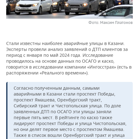
НЕФТЕХИМИЯ
РОЗНИЧНАЯ ТОРГОВЛЯ
НОВОСТИ ТЕХНОЛОГИЙ
МЕРОПРИЯТИЯ
НЕФТЬ
Фото: Максим Платонов
ТРАНСПОРТ
IT
НОВОСТИ МЕРОПРИЯТИЙ
СПОРТ
ОПК
УСЛУГИ
МЕДИА
ВЫЕЗДНАЯ РЕДАКЦИЯ
НОВОСТИ СПОРТА
ОБЩЕСТВО
Стали известны наиболее аварийные улицы в Казани.
ЭНЕРГЕТИКА
Эксперты провели анализ заявлений о ДТП клиентов за
ТЕЛЕКОММУНИКАЦИИ
БИЗНЕС-БРАНЧИ
ФУТБОЛ
НОВОСТИ ОБЩЕСТВА
ФОТОГАЛЕРЕЯ
период с января по май 2024 года. Исследование
проводилось на основе данных по ОСАГО и каско,
говорится в исследовании компании «Ингосстрах» (есть в
ONLINE-КОНФЕРЕНЦИИ
ХОККЕЙ
ВЛАСТЬ
СЮЖЕТЫ
распоряжении «Реального времени»).
ОТКРЫТАЯ ЛЕКЦИЯ
БАСКЕТБОЛ
ИНФРАСТРУКТУРА
СПРАВОЧНИК
Согласно полученным данным, самыми
аварийными в Казани стали проспект Победы,
ВОЛЕЙБОЛ
ИСТОРИЯ
СПИСОК ПЕРСОН
ПОЛНАЯ ВЕРСИЯ
проспект Ямашева, Оренбургский тракт,
Сибирский тракт и Чистопольская улица. По доле
КИБЕРСПОРТ
КУЛЬТУРА
СПИСОК КОМПАНИЙ
заявленных ДТП по ОСАГО эти улицы заняли
первые пять мест. В рейтинге по каско также
лидируют проспект Победы и улица Чистопольская,
ФИГУРНОЕ КАТАНИЕ
МЕДИЦИНА
но они делят первое место с проспектом Ямашева.
Также в список вошли Оренбургский тракт и улица