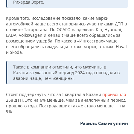
ВОДНЫЕ ВИДЫ СПОРТА
ОБРАЗОВАНИЕ
Рихарда Зорге.
ХОККЕЙ С МЯЧОМ
ПРОИСШЕСТВИЯ
Кроме того, исследование показало, какие марки
автомобилей чаще всего становились участниками ДТП в
столице Татарстана. По ОСАГО владельцы Kia, Hyundai,
LADA, Volkswagen и Renault чаще всего обращались за
возмещением ущерба. По каско в «Ингосстрах» чаще
всего обращались владельцы тех же марок, а также Haval
и Skoda.
Также в компании отметили, что мужчины в
Казани за указанный период 2024 года попадали в
аварии чаще, чем женщины.
Стоит подчеркнуть, что за I квартал в Казани
произошло
258 ДТП. Это на 6% меньше, чем за аналогичный период
прошлого года. Пострадавших также стало меньше — на
9%.
Разиль Самигуллин