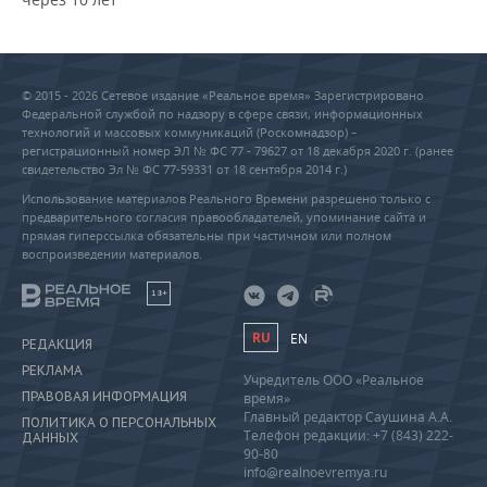
© 2015 - 2026 Сетевое издание «Реальное время» Зарегистрировано
Федеральной службой по надзору в сфере связи, информационных
технологий и массовых коммуникаций (Роскомнадзор) –
регистрационный номер ЭЛ № ФС 77 - 79627 от 18 декабря 2020 г. (ранее
свидетельство Эл № ФС 77-59331 от 18 сентября 2014 г.)
Использование материалов Реального Времени разрешено только с
предварительного согласия правообладателей, упоминание сайта и
прямая гиперссылка обязательны при частичном или полном
воспроизведении материалов.
18+
RU
EN
РЕДАКЦИЯ
РЕКЛАМА
Учредитель ООО «Реальное
ПРАВОВАЯ ИНФОРМАЦИЯ
время»
Главный редактор Саушина А.А.
ПОЛИТИКА О ПЕРСОНАЛЬНЫХ
Телефон редакции: +7 (843) 222-
ДАННЫХ
90-80
info@realnoevremya.ru