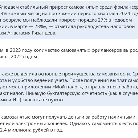
людаем стабильный прирост самозанятых среди фрилансе
 3% каждый месяц на протяжении первого квартала 2024 год
и феврале мы наблюдали прирост порядка 27% в годовом
ии, в марте — 28%», — отметила руководитель налоговой
ки Анастасия Рязанцева.
ам, в 2023 году количество самозанятых фрилансеров вырос
ию с 2022 годом.
 также выделила основные преимущества самозанятости. С
ота и удобство ведения учета. После получения выплат сам
ют чек в приложении «Мой налог», отправляют его работо
ают налог. Никакую бухгалтерскую отчетность (как в случае
ми и ИП) сдавать не нужно.
, самозанятые могут получать деньги за работу наличными
счет или электронный кошелек. Однако у самозанятых есть п
2,4 миллиона рублей в год.