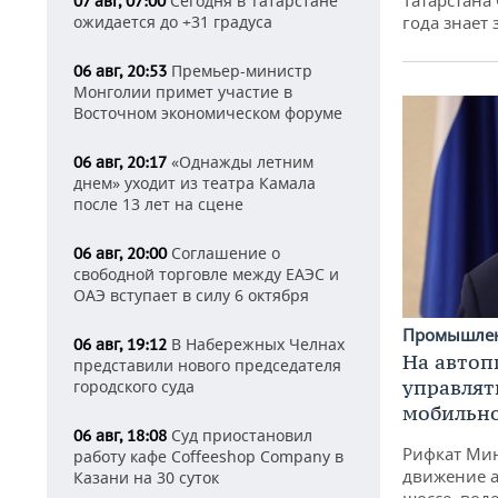
Татарстана
Сегодня в Татарстане
07 авг, 07:00
ожидается до +31 градуса
года знает
Премьер-министр
06 авг, 20:53
Монголии примет участие в
Восточном экономическом форуме
«Однажды летним
06 авг, 20:17
днем» уходит из театра Камала
после 13 лет на сцене
Соглашение о
06 авг, 20:00
свободной торговле между ЕАЭС и
ОАЭ вступает в силу 6 октября
Промышле
В Набережных Челнах
06 авг, 19:12
На автоп
представили нового председателя
управлят
городского суда
мобильн
Суд приостановил
06 авг, 18:08
Рифкат Мин
работу кафе Coffeeshop Company в
движение а
Казани на 30 суток
шоссе, воде