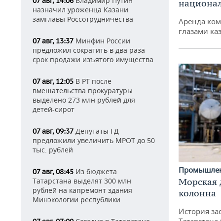
Владимир Путин
07 авг, 14:06
национа
назначил уроженца Казани
замглавы Россотрудничества
Аренда ко
глазами ка
Минфин России
07 авг, 13:37
предложил сократить в два раза
срок продажи изъятого имущества
В РТ после
07 авг, 12:05
вмешательства прокуратуры
выделено 273 млн рублей для
детей-сирот
Депутаты ГД
07 авг, 09:37
предложили увеличить МРОТ до 50
тыс. рублей
Промышле
Из бюджета
07 авг, 08:45
Татарстана выделят 300 млн
Морская 
рублей на капремонт здания
колонна
Минэкологии республики
История за