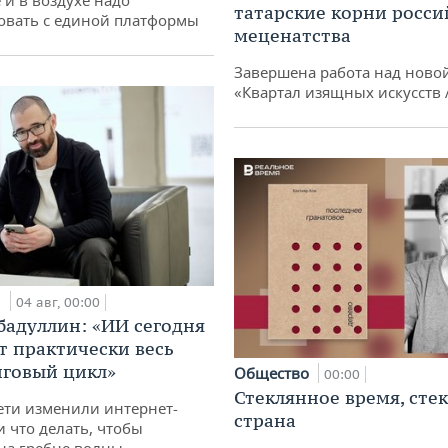
татарские корни росси
овать с единой платформы
меценатства
Завершена работа над ново
«Квартал изящных искусств
и
04 авг, 00:00
бадуллин: «ИИ сегодня
т практически весь
говый цикл»
Общество
00:00
Стеклянное время, сте
ети изменили интернет-
страна
и что делать, чтобы
 на гребне волны