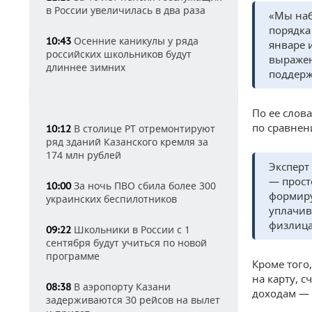
в России увеличилась в два раза
«Мы наб
порядка
Осенние каникулы у ряда
10:43
январе 
российских школьников будут
выражен
длиннее зимних
поддерж
По ее слов
по сравнен
В столице РТ отремонтируют
10:12
ряд зданий Казанского кремля за
174 млн рублей
Эксперт
— прост
За ночь ПВО сбила более 300
10:00
формиру
украинских беспилотников
уплачив
физлица
Школьники в России с 1
09:22
сентября будут учиться по новой
программе
Кроме того
на карту, 
В аэропорту Казани
08:38
доходам — 
задерживаются 30 рейсов на вылет