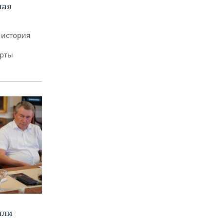
ная
 история
арты
или