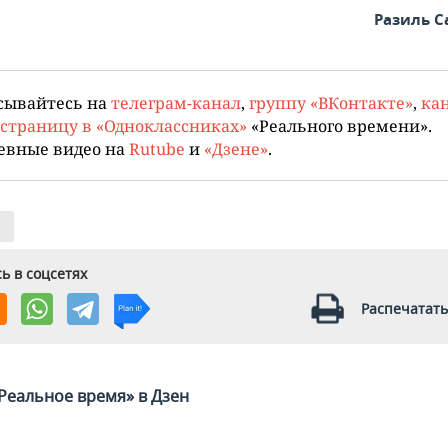
Разиль 
сывайтесь на
телеграм-канал
,
группу «ВКонтакте»
,
кан
страницу в «Одноклассниках»
«Реального времени».
евные видео на
Rutube
и
«Дзене»
.
ь в соцсетях
Распечатать
Реальное время» в Дзен