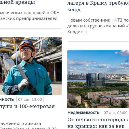
льной аренды
лагеря в Крыму требуют
млрд
ммерческих площадей в ОКН
занских предпринимателей
Новый собственник НЧТЗ п
долю и в группе компаний 
Холдинг»
нность
07 авг, 13:00
душа и 100-метровая
Недвижимость
07 авг, 08:00
От первого соцгорода 
служенного химика
на крышах: как за век