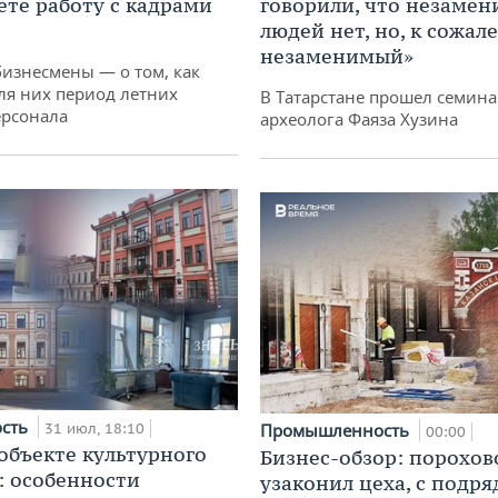
ете работу с кадрами
говорили, что незаме
людей нет, но, к сожал
незаменимый»
бизнесмены — о том, как
ля них период летних
В Татарстане прошел семина
ерсонала
археолога Фаяза Хузина
ость
31 июл, 18:10
Промышленность
00:00
 объекте культурного
Бизнес-обзор: порохов
: особенности
узаконил цеха, с подр