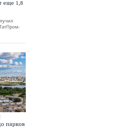
 еще 1,8
олучил
«ТатПром-
до парков