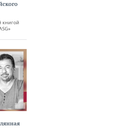
йского
й книгой
 ASG»
клянная