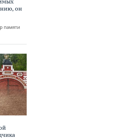
нимых
ению, он
р памяти
ой
ядчика