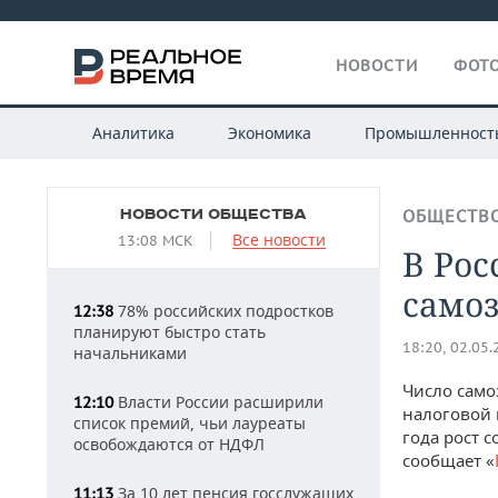
НОВОСТИ
ФОТО
Аналитика
Экономика
Промышленност
НОВОСТИ ОБЩЕСТВА
ОБЩЕСТВ
Все новости
13:08 МСК
В Рос
само
78% российских подростков
12:38
планируют быстро стать
18:20, 02.05
начальниками
Число само
Власти России расширили
12:10
налоговой п
список премий, чьи лауреаты
года рост 
освобождаются от НДФЛ
сообщает «
За 10 лет пенсия госслужащих
11:13