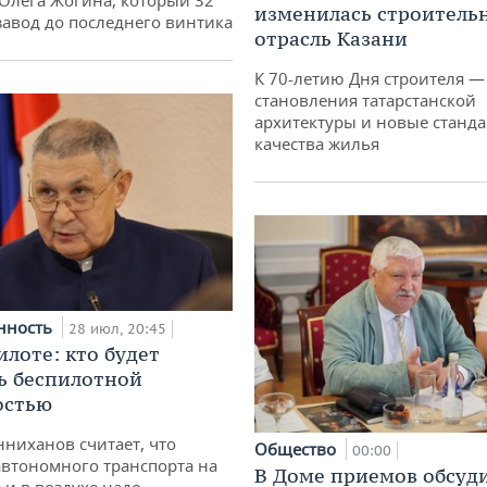
 Олега Жогина, который 32
изменилась строитель
 завод до последнего винтика
отрасль Казани
К 70-летию Дня строителя —
становления татарстанской
архитектуры и новые станд
качества жилья
нность
28 июл, 20:45
илоте: кто будет
ь беспилотной
остью
ниханов считает, что
Общество
00:00
втономного транспорта на
В Доме приемов обсуд
 и в воздухе надо