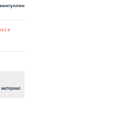
Самигуллин
ал в
 материал