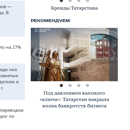
ров —
Книжная полка
а. В
ло на 27%
реди них
озанятые
дателю и
 с
Премиальное жилье в Казани:
тренды, критерии, покупатели в
2026 году
, переводом
орог по