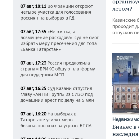
организу
Во Франции откроют
07 авг, 18:11
летом?
четыре участка для голосования
россиян на выборах в ГД
Казанские 
проходит д
«Не взятка, а
07 авг, 17:55
отпусков п
возмещение расходов!»: суд не смог
избрать меру пресечения для топа
«Банка Татарстан»
Россия предложила
07 авг, 17:23
странам БРИКС общую платформу
для поддержки МСП
Суд Казани отпустил
07 авг, 16:25
главу «Ай Пи Групп» из СИЗО под
домашний арест по делу на 5 млн
На выборах в
07 авг, 16:20
Недвижим
Татарстане усилят меры
безопасности из-за угрозы БПЛА
Бизнес в
наследия