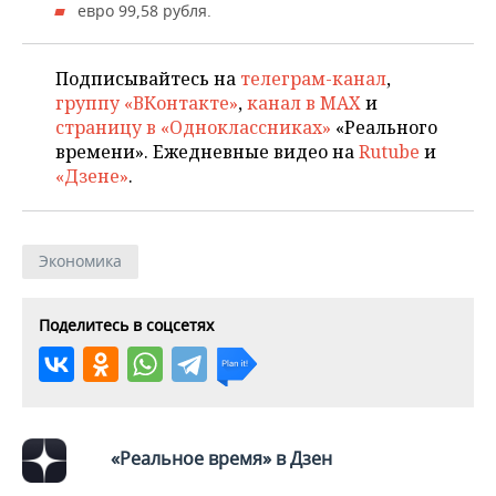
НЕФТЕХИМИЯ
евро 99,58 рубля.
РОЗНИЧНАЯ ТОРГОВЛЯ
НОВОСТИ ТЕХНОЛОГИЙ
МЕРОПРИЯТИЯ
НЕФТЬ
Подписывайтесь на
телеграм-канал
,
ТРАНСПОРТ
IT
НОВОСТИ МЕРОПРИЯТИЙ
СПОРТ
группу «ВКонтакте»
,
канал в MAX
и
ОПК
страницу в «Одноклассниках»
«Реального
УСЛУГИ
МЕДИА
ВЫЕЗДНАЯ РЕДАКЦИЯ
НОВОСТИ СПОРТА
ОБЩЕСТВО
времени». Ежедневные видео на
Rutube
и
ЭНЕРГЕТИКА
«Дзене»
.
ТЕЛЕКОММУНИКАЦИИ
БИЗНЕС-БРАНЧИ
ФУТБОЛ
НОВОСТИ ОБЩЕСТВА
ФОТОГАЛЕРЕЯ
ONLINE-КОНФЕРЕНЦИИ
ХОККЕЙ
ВЛАСТЬ
СЮЖЕТЫ
Экономика
ОТКРЫТАЯ ЛЕКЦИЯ
БАСКЕТБОЛ
ИНФРАСТРУКТУРА
СПРАВОЧНИК
Поделитесь в соцсетях
ВОЛЕЙБОЛ
ИСТОРИЯ
СПИСОК ПЕРСОН
ПОЛНАЯ ВЕРСИЯ
КИБЕРСПОРТ
КУЛЬТУРА
СПИСОК КОМПАНИЙ
ФИГУРНОЕ КАТАНИЕ
МЕДИЦИНА
«Реальное время» в Дзен