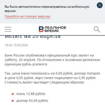
Вы были автоматически перенаправлены на мобильную
версию.
Перейти на полную версию
РЕГИОНЫ
ЭКОНОМИКА
Банк России опубликовал курс
БАШКОРТОСТАН
НОВОСТИ
валют на 20 апреля
ТАТАРСТАН
АНАЛИТИКА
16:44, 19.04.2024
УДМУРТИЯ
НОВОСТИ АНАЛИТИКИ
ЭКОНОМИКА
Банк России опубликовал официальный курс валют на
субботу, 20 апреля. По отношению к основным денежным
ДЕКЛАРАЦИИ О ДОХОДАХ
НОВОСТИ ЭКОНОМИКИ
ПРОМЫШЛЕННОСТЬ
единицам рубль усилился.
КОРОЛИ ГОСЗАКАЗА ПФО
ФИНАНСЫ
НОВОСТИ
НЕДВИЖИМОСТЬ
Так, цена юаня понизилась на 0,09 рубля, доллар потерял
ПРОМЫШЛЕННОСТИ
в цене 0,65 рубля, евро также подешевел на 0,95 рубля.
ВУЗЫ ТАТАРСТАНА
БАНКИ
НОВОСТИ НЕДВИЖИМОСТИ
АВТО
Стоимость валют выглядит следующим образом:
АГРОПРОМ
КОМУ ПРИНАДЛЕЖАТ
БЮДЖЕТ
НОВОСТИ АВТО
БИЗНЕС
юань 12,88 рубля;
ТОРГОВЫЕ ЦЕНТРЫ
МАШИНОСТРОЕНИЕ
ТАТАРСТАНА
доллар 93,44 рубля;
ИНВЕСТИЦИИ
НОВОСТИ БИЗНЕСА
ТЕХНОЛОГИИ