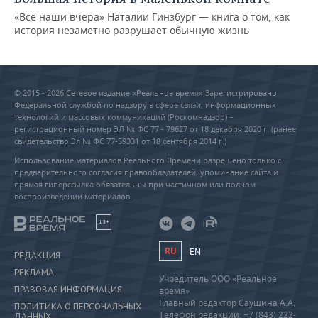
«Все наши вчера» Наталии Гинзбург — книга о том, как
история незаметно разрушает обычную жизнь
© 2015 - 2026 Сетевое издание «Реальное время» Зарегистрировано
Федеральной службой по надзору в сфере связи, информационных
технологий и массовых коммуникаций (Роскомнадзор) –
регистрационный номер ЭЛ № ФС 77 - 79627 от 18 декабря 2020 г. (ранее
свидетельство Эл № ФС 77-59331 от 18 сентября 2014 г.)
Использование материалов Реального Времени разрешено только с
предварительного согласия правообладателей, упоминание сайта и
прямая гиперссылка обязательны при частичном или полном
воспроизведении материалов.
18+
RU
EN
РЕДАКЦИЯ
РЕКЛАМА
Учредитель ООО «Реальное
ПРАВОВАЯ ИНФОРМАЦИЯ
время»
Главный редактор Саушина А.А.
ПОЛИТИКА О ПЕРСОНАЛЬНЫХ
Телефон редакции: +7 (843) 222-
ДАННЫХ