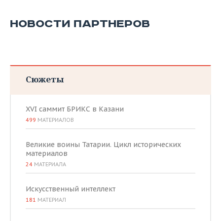
ВОДНЫЕ ВИДЫ СПОРТА
ОБРАЗОВАНИЕ
НОВОСТИ ПАРТНЕРОВ
ХОККЕЙ С МЯЧОМ
ПРОИСШЕСТВИЯ
Сюжеты
XVI саммит БРИКС в Казани
499
МАТЕРИАЛОВ
Великие воины Татарии. Цикл исторических
материалов
24
МАТЕРИАЛА
Искусственный интеллект
181
МАТЕРИАЛ