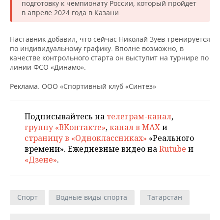
ВОДНЫЕ ВИДЫ СПОРТА
ОБРАЗОВАНИЕ
подготовку к чемпионату России, который пройдет
в апреле 2024 года в Казани.
ХОККЕЙ С МЯЧОМ
ПРОИСШЕСТВИЯ
Наставник добавил, что сейчас Николай Зуев тренируется
по индивидуальному графику. Вполне возможно, в
качестве контрольного старта он выступит на турнире по
линии ФСО «Динамо».
Реклама. ООО «Спортивный клуб «Синтез»
Подписывайтесь на
телеграм-канал
,
группу «ВКонтакте»
,
канал в MAX
и
страницу в «Одноклассниках»
«Реального
времени». Ежедневные видео на
Rutube
и
«Дзене»
.
Спорт
Водные виды спорта
Татарстан