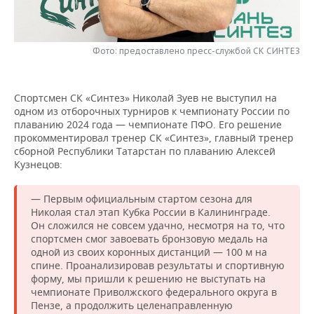
НЕФТЕХИМИЯ
РОЗНИЧНАЯ ТОРГОВЛЯ
НОВОСТИ ТЕХНОЛОГИЙ
МЕРОПРИЯТИЯ
НЕФТЬ
Фото: предоставлено пресс-службой СК СИНТЕЗ
ТРАНСПОРТ
IT
НОВОСТИ МЕРОПРИЯТИЙ
СПОРТ
ОПК
УСЛУГИ
МЕДИА
ВЫЕЗДНАЯ РЕДАКЦИЯ
НОВОСТИ СПОРТА
ОБЩЕСТВО
Спортсмен СК «Синтез» Николай Зуев не выступил на
ЭНЕРГЕТИКА
одном из отборочных турниров к чемпионату России по
ТЕЛЕКОММУНИКАЦИИ
БИЗНЕС-БРАНЧИ
ФУТБОЛ
НОВОСТИ ОБЩЕСТВА
ФОТОГАЛЕРЕЯ
плаванию 2024 года — чемпионате ПФО. Его решение
прокомментировал тренер СК «Синтез», главный тренер
сборной Республики Татарстан по плаванию Алексей
ONLINE-КОНФЕРЕНЦИИ
ХОККЕЙ
ВЛАСТЬ
СЮЖЕТЫ
Кузнецов:
ОТКРЫТАЯ ЛЕКЦИЯ
БАСКЕТБОЛ
ИНФРАСТРУКТУРА
СПРАВОЧНИК
— Первым официальным стартом сезона для
Николая стал этап Кубка России в Калининграде.
ВОЛЕЙБОЛ
ИСТОРИЯ
СПИСОК ПЕРСОН
ПОЛНАЯ ВЕРСИЯ
Он сложился не совсем удачно, несмотря на то, что
спортсмен смог завоевать бронзовую медаль на
КИБЕРСПОРТ
КУЛЬТУРА
СПИСОК КОМПАНИЙ
одной из своих коронных дистанций — 100 м на
спине. Проанализировав результаты и спортивную
форму, мы пришли к решению не выступать на
ФИГУРНОЕ КАТАНИЕ
МЕДИЦИНА
чемпионате Приволжского федерального округа в
Пензе, а продолжить целенаправленную