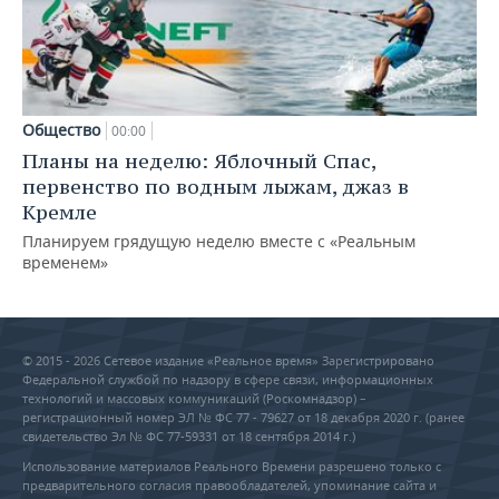
Общество
00:00
Планы на неделю: Яблочный Спас,
первенство по водным лыжам, джаз в
Кремле
Планируем грядущую неделю вместе с «Реальным
временем»
© 2015 - 2026 Сетевое издание «Реальное время» Зарегистрировано
Федеральной службой по надзору в сфере связи, информационных
технологий и массовых коммуникаций (Роскомнадзор) –
регистрационный номер ЭЛ № ФС 77 - 79627 от 18 декабря 2020 г. (ранее
свидетельство Эл № ФС 77-59331 от 18 сентября 2014 г.)
Использование материалов Реального Времени разрешено только с
предварительного согласия правообладателей, упоминание сайта и