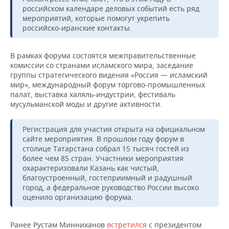
НЕФТЕХИМИЯ
российском календаре деловых событий есть ряд
мероприятий, которые помогут укрепить
РОЗНИЧНАЯ ТОРГОВЛЯ
НОВОСТИ ТЕХНОЛОГИЙ
МЕРОПРИЯТИЯ
НЕФТЬ
российско-иранские контакты.
ТРАНСПОРТ
IT
НОВОСТИ МЕРОПРИЯТИЙ
СПОРТ
ОПК
В рамках форума состоятся межправительственные
комиссии со странами исламского мира, заседание
УСЛУГИ
МЕДИА
ВЫЕЗДНАЯ РЕДАКЦИЯ
НОВОСТИ СПОРТА
ОБЩЕСТВО
ЭНЕРГЕТИКА
группы стратегического видения «Россия — исламский
мир», международный форум торгово-промышленных
ТЕЛЕКОММУНИКАЦИИ
БИЗНЕС-БРАНЧИ
ФУТБОЛ
НОВОСТИ ОБЩЕСТВА
ФОТОГАЛЕРЕЯ
палат, выставка халяль-индустрии, фестиваль
мусульманской моды и другие активности.
ONLINE-КОНФЕРЕНЦИИ
ХОККЕЙ
ВЛАСТЬ
СЮЖЕТЫ
Регистрация для участия открыта на официальном
ОТКРЫТАЯ ЛЕКЦИЯ
БАСКЕТБОЛ
ИНФРАСТРУКТУРА
СПРАВОЧНИК
сайте мероприятия. В прошлом году форум в
столице Татарстана собрал 15 тысяч гостей из
более чем 85 стран. Участники мероприятия
ВОЛЕЙБОЛ
ИСТОРИЯ
СПИСОК ПЕРСОН
ПОЛНАЯ ВЕРСИЯ
охарактеризовали Казань как чистый,
благоустроенный, гостеприимный и радушный
КИБЕРСПОРТ
КУЛЬТУРА
СПИСОК КОМПАНИЙ
город, а федеральное руководство России высоко
оценило организацию форума.
ФИГУРНОЕ КАТАНИЕ
МЕДИЦИНА
Ранее Рустам Минниханов
встретился
с президентом