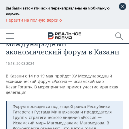
Вы были автоматически перенаправлены на мобильную
версию.
Перейти на полную версию
РЕГИОНЫ
ОБЩЕСТВО
Иранская делегация посетит
БАШКОРТОСТАН
НОВОСТИ
международный
ТАТАРСТАН
АНАЛИТИКА
экономический форум в Казани
УДМУРТИЯ
НОВОСТИ АНАЛИТИКИ
ЭКОНОМИКА
16:18, 20.03.2024
ДЕКЛАРАЦИИ О ДОХОДАХ
НОВОСТИ ЭКОНОМИКИ
ПРОМЫШЛЕННОСТЬ
В Казани с 14 по 19 мая пройдет XV Международный
экономический форум «Россия — исламский мир:
КОРОЛИ ГОСЗАКАЗА ПФО
ФИНАНСЫ
НОВОСТИ
НЕДВИЖИМОСТЬ
KazanForum». В мероприятии примет участие иранская
ПРОМЫШЛЕННОСТИ
делегация.
ВУЗЫ ТАТАРСТАНА
БАНКИ
НОВОСТИ НЕДВИЖИМОСТИ
АВТО
АГРОПРОМ
Форум проводится под эгидой раиса Республики
Татарстан Рустама Минниханова и председателя
КОМУ ПРИНАДЛЕЖАТ
БЮДЖЕТ
НОВОСТИ АВТО
БИЗНЕС
ТОРГОВЫЕ ЦЕНТРЫ
МАШИНОСТРОЕНИЕ
Группы стратегического видения «Россия —
ТАТАРСТАНА
Исламский мир» Магомедсалама Магомедова. В
ИНВЕСТИЦИИ
НОВОСТИ БИЗНЕСА
ТЕХНОЛОГИИ
Росконгрессе отмечают, что в этом году в