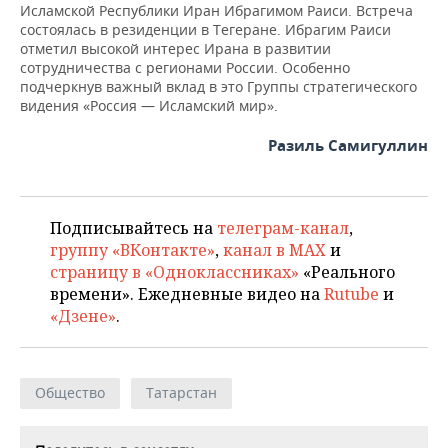
ВОДНЫЕ ВИДЫ СПОРТА
ОБРАЗОВАНИЕ
Исламской Республики Иран Ибрагимом Раиси. Встреча
состоялась в резиденции в Тегеране. Ибрагим Раиси
отметил высокой интерес Ирана в развитии
ХОККЕЙ С МЯЧОМ
ПРОИСШЕСТВИЯ
сотрудничества с регионами России. Особенно
подчеркнув важный вклад в это Группы стратегического
видения «Россия — Исламский мир».
Разиль Самигуллин
Подписывайтесь на
телеграм-канал
,
группу «ВКонтакте»
,
канал в MAX
и
страницу в «Одноклассниках»
«Реального
времени». Ежедневные видео на
Rutube
и
«Дзене»
.
Общество
Татарстан