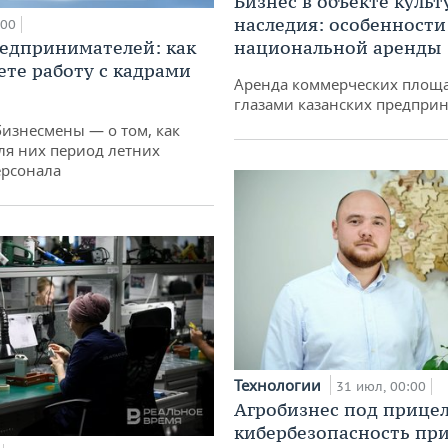
Бизнес в объекте культ
наследия: особенности
:00
едпринимателей: как
национальной аренды
ете работу с кадрами
Аренда коммерческих площ
глазами казанских предпри
бизнесмены — о том, как
ля них период летних
ерсонала
Технологии
31 июл, 00:00
Агробизнес под прицел
кибербезопасность при