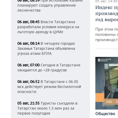
При исполкоме Казани
06 авг, 08:59
05 авг, 14:30
планируют создать управление
Индекс 
лесничества
производ
год вырос
Власти Татарстана
06 авг, 08:45
разработали условия конкурса на
При этом п
льготную аренду в ЦУМе
половины 
производст
В четырех городах
06 авг, 08:14
Закамья Татарстана объявлена
угроза атаки БПЛА
Сегодня в Татарстане
06 авг, 07:00
ожидается до +28 градусов
В Татарстане с 06.05
06 авг, 06:52
мск действует режим беспилотной
опасности
Туристы съездили в
05 авг, 21:35
Татарстан около 1,5 млн раз за
первое полугодие
Общество