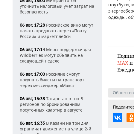
Минфин готов
06 авг, 18:00
ноутбуки, 
уточнить налоговый учет затрат на
энергосбер
безопасность
одежды, обу
Российское вино могут
06 авг, 17:28
начать продавать через «Почту
России» и маркетплейсы
Меры поддержки для
06 авг, 17:14
Wildberries могут объявить на
Подпи
следующей неделе
MAX
и
Ежедн
Россияне смогут
06 авг, 17:00
покупать билеты на транспорт
через мессенджер «Макс»
Общество
Татарстан в топ-5
06 авг, 16:38
регионов по бронированиям
Поделитес
посуточных квартир в августе
В Казани на три дня
06 авг, 16:35
ограничат движение на улице 2-й