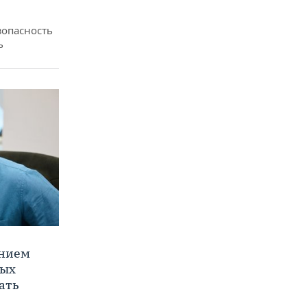
зопасность
ь
ением
ных
ать