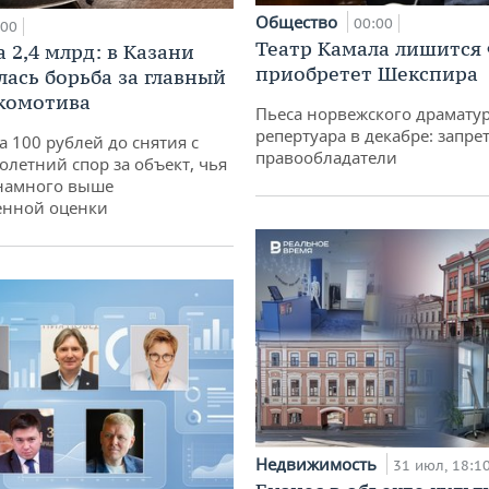
Общество
00:00
:00
Театр Камала лишится 
 2,4 млрд: в Казани
приобретет Шекспира
лась борьба за главный
комотива
Пьеса норвежского драматур
репертуара в декабре: запре
а 100 рублей до снятия с
правообладатели
олетний спор за объект, чья
 намного выше
енной оценки
Недвижимость
31 июл, 18:1