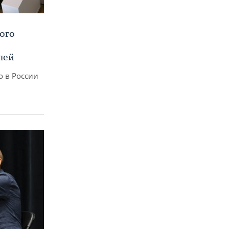
ого
лей
о в России