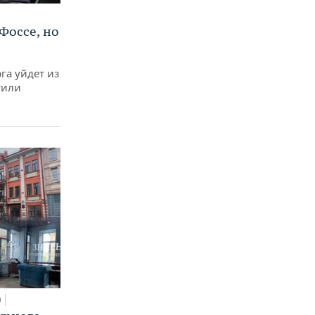
Фоссе, но
га уйдет из
тили
0