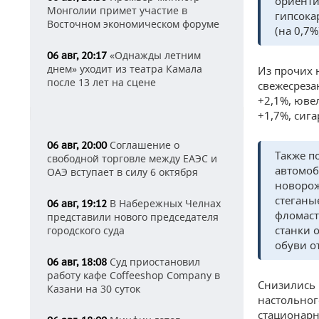
ориенти
Монголии примет участие в
гипсока
Восточном экономическом форуме
(на 0,7%
«Однажды летним
06 авг, 20:17
днем» уходит из театра Камала
Из прочих 
после 13 лет на сцене
свежесреза
+2,1%, юве
+1,7%, сиг
Соглашение о
06 авг, 20:00
Также п
свободной торговле между ЕАЭС и
автомоб
ОАЭ вступает в силу 6 октября
новорож
стеганы
В Набережных Челнах
06 авг, 19:12
фломаст
представили нового председателя
станки 
городского суда
обуви от
Суд приостановил
06 авг, 18:08
работу кафе Coffeeshop Company в
Снизились 
Казани на 30 суток
настольног
стационарн