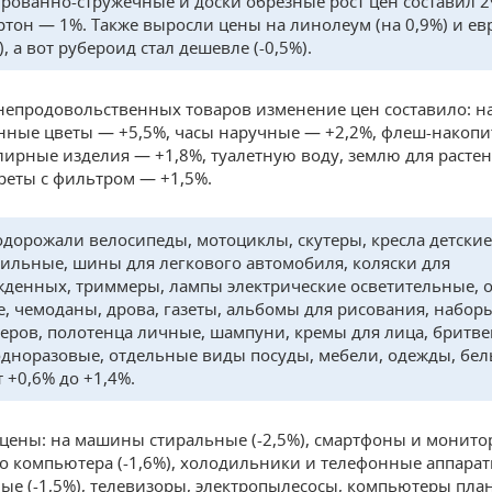
рованно-стружечные и доски обрезные рост цен составил 2
ртон — 1%. Также выросли цены на линолеум (на 0,9%) и е
), а вот рубероид стал дешевле (-0,5%).
непродовольственных товаров изменение цен составило: н
нные цветы — +5,5%, часы наручные — +2,2%, флеш-накоп
лирные изделия — +1,8%, туалетную воду, землю для расте
ареты с фильтром — +1,5%.
одорожали велосипеды, мотоциклы, скутеры, кресла детские
ильные, шины для легкового автомобиля, коляски для
денных, триммеры, лампы электрические осветительные, 
е, чемоданы, дрова, газеты, альбомы для рисования, набор
еров, полотенца личные, шампуни, кремы для лица, бритв
одноразовые, отдельные виды посуды, мебели, одежды, бел
 +0,6% до +1,4%.
цены: на машины стиральные (-2,5%), смартфоны и монито
о компьютера (-1,6%), холодильники и телефонные аппара
ые (-1,5%), телевизоры, электропылесосы, компьютеры пла