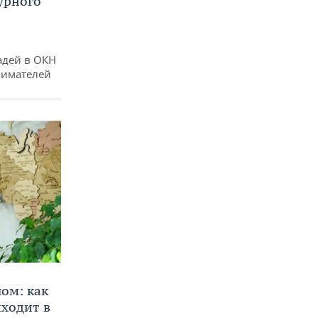
урного
адей в ОКН
нимателей
ом: как
ходит в