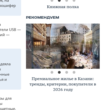
%, на
врошифер
Книжная полка
а
ители USB —
ний —
одеяла
ы
енные
Премиальное жилье в Казани:
ья и
тренды, критерии, покупатели в
2026 году
ры для
ты
ншетные,