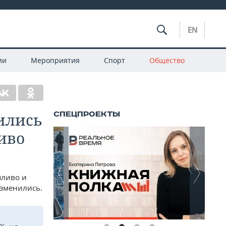
EN
ии
Мероприятия
Спорт
Общество
зились
иво
пливо и
изменились.