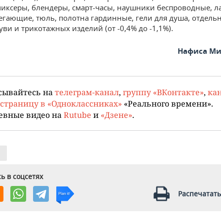
миксеры, блендеры, смарт-часы, наушники беспроводные, 
егающие, тюль, полотна гардинные, гели для душа, отдел
ви и трикотажных изделий (от -0,4% до -1,1%).
Нафиса Ми
сывайтесь на
телеграм-канал
,
группу «ВКонтакте»
,
кан
страницу в «Одноклассниках»
«Реального времени».
евные видео на
Rutube
и
«Дзене»
.
ь в соцсетях
Распечатать