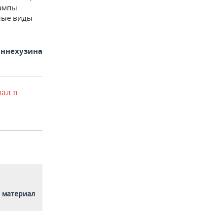
лампы
ьные виды
ннехузина
ал в
 материал