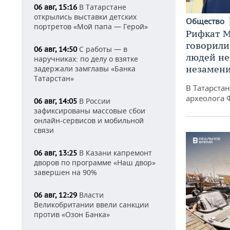
В Татарстане
06 авг, 15:16
открылись выставки детских
Общество
портретов «Мой папа — Герой»
Рифкат М
говорили
С работы — в
06 авг, 14:50
людей нет
наручниках: по делу о взятке
незамен
задержали замглавы «Банка
Татарстан»
В Татарста
археолога 
В России
06 авг, 14:05
зафиксированы массовые сбои
онлайн-сервисов и мобильной
связи
В Казани капремонт
06 авг, 13:25
дворов по программе «Наш двор»
завершен на 90%
Власти
06 авг, 12:29
Великобритании ввели санкции
против «Озон Банка»