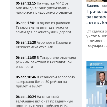
На участке М-12 от
06 авг, 12:15
Бизнес
00
Москвы до Казани увеличилось
Причал за
число зон придорожного сервиса
разверну
актив Ло
В одном из районов
06 авг, 12:01
Татарстана изымут два участка
От сделки з
земли для реконструкции дороги
учета: мног
стоимость
Аэропорты Казани и
06 авг, 11:28
государств
Нижнекамска открыли
В Татарстане отменили
06 авг, 11:05
режимы ракетной и беспилотной
опасности
В казанском аэропорту
06 авг, 10:46
задержано более 50 рейсов на
прилет и вылет
На казанской
06 авг, 10:24
телебашне включат праздничную
подсветку в честь юбилея РТРС