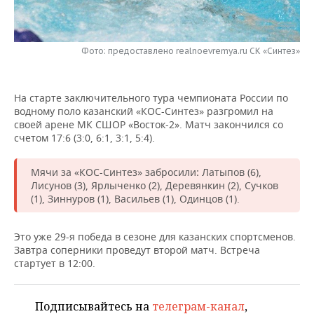
НЕФТЕХИМИЯ
РОЗНИЧНАЯ ТОРГОВЛЯ
НОВОСТИ ТЕХНОЛОГИЙ
МЕРОПРИЯТИЯ
НЕФТЬ
Фото: предоставлено realnoevremya.ru СК «Синтез»
ТРАНСПОРТ
IT
НОВОСТИ МЕРОПРИЯТИЙ
СПОРТ
ОПК
УСЛУГИ
МЕДИА
ВЫЕЗДНАЯ РЕДАКЦИЯ
НОВОСТИ СПОРТА
ОБЩЕСТВО
На старте заключительного тура чемпионата России по
ЭНЕРГЕТИКА
водному поло казанский «КОС-Синтез» разгромил на
ТЕЛЕКОММУНИКАЦИИ
БИЗНЕС-БРАНЧИ
ФУТБОЛ
НОВОСТИ ОБЩЕСТВА
ФОТОГАЛЕРЕЯ
своей арене МК СШОР «Восток-2». Матч закончился со
счетом 17:6 (3:0, 6:1, 3:1, 5:4).
ONLINE-КОНФЕРЕНЦИИ
ХОККЕЙ
ВЛАСТЬ
СЮЖЕТЫ
Мячи за «КОС-Синтез» забросили
Латыпов (6),
:
Лисунов (3), Ярлыченко (2), Деревянкин (2), Сучков
ОТКРЫТАЯ ЛЕКЦИЯ
БАСКЕТБОЛ
ИНФРАСТРУКТУРА
СПРАВОЧНИК
(1), Зиннуров (1), Васильев (1), Одинцов (1).
ВОЛЕЙБОЛ
ИСТОРИЯ
СПИСОК ПЕРСОН
ПОЛНАЯ ВЕРСИЯ
Это уже 29-я победа в сезоне для казанских спортсменов.
Завтра соперники проведут второй матч. Встреча
КИБЕРСПОРТ
КУЛЬТУРА
СПИСОК КОМПАНИЙ
стартует в 12:00.
ФИГУРНОЕ КАТАНИЕ
МЕДИЦИНА
Подписывайтесь на
телеграм-канал
,