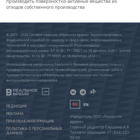
производить поверхностно-активные вещества из
отходов собственного производства
© 2015 - 2026 Сетевое издание «Реальное время» Зарегистрировано
Федеральной службой по надзору в сфере связи, информационных
технологий и массовых коммуникаций (Роскомнадзор) –
регистрационный номер ЭЛ № ФС 77 - 79627 от 18 декабря 2020 г. (ранее
свидетельство Эл № ФС 77-59331 от 18 сентября 2014 г.)
Использование материалов Реального Времени разрешено только с
предварительного согласия правообладателей, упоминание сайта и
прямая гиперссылка обязательны при частичном или полном
воспроизведении материалов.
18+
RU
EN
РЕДАКЦИЯ
РЕКЛАМА
Учредитель ООО «Реальное
ПРАВОВАЯ ИНФОРМАЦИЯ
время»
Главный редактор Саушина А.А.
ПОЛИТИКА О ПЕРСОНАЛЬНЫХ
Телефон редакции: +7 (843) 222-
ДАННЫХ
90-80