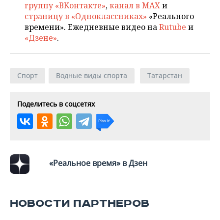
ВОДНЫЕ ВИДЫ СПОРТА
ОБРАЗОВАНИЕ
группу «ВКонтакте»
,
канал в MAX
и
страницу в «Одноклассниках»
«Реального
ХОККЕЙ С МЯЧОМ
ПРОИСШЕСТВИЯ
времени». Ежедневные видео на
Rutube
и
«Дзене»
.
Спорт
Водные виды спорта
Татарстан
Поделитесь в соцсетях
«Реальное время» в Дзен
НОВОСТИ ПАРТНЕРОВ