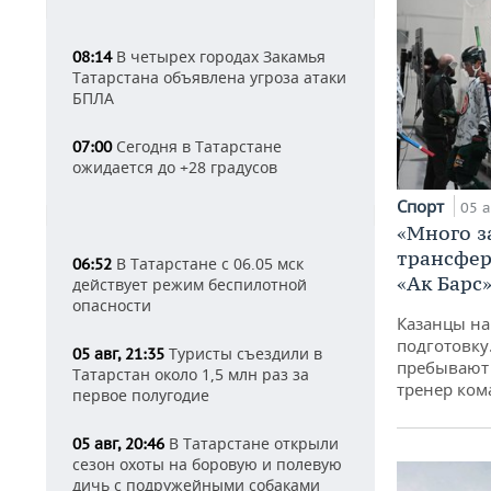
В четырех городах Закамья
08:14
Татарстана объявлена угроза атаки
БПЛА
Сегодня в Татарстане
07:00
ожидается до +28 градусов
Спорт
05 а
«Много з
трансфер
В Татарстане с 06.05 мск
06:52
«Ак Барс
действует режим беспилотной
опасности
Казанцы на
подготовку
Туристы съездили в
05 авг, 21:35
пребывают 
Татарстан около 1,5 млн раз за
тренер ко
первое полугодие
В Татарстане открыли
05 авг, 20:46
сезон охоты на боровую и полевую
дичь с подружейными собаками