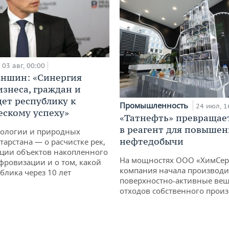
03 авг, 00:00
аншин: «Синергия
изнеса, граждан и
дет республику к
Промышленность
24 июл, 1
ескому успеху»
«Татнефть» превращае
в реагент для повышен
кологии и природных
нефтедобычи
тарстана — о расчистке рек,
ции объектов накопленного
На мощностях ООО «ХимСер
ифровизации и о том, какой
компания начала производи
блика через 10 лет
поверхностно-активные вещ
отходов собственного произ