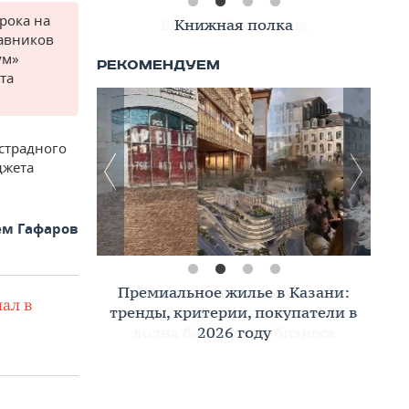
рока на
Книжная полка
тавников
ум»
та
страдного
джета
ем Гафаров
Премиальное жилье в Казани:
ал в
тренды, критерии, покупатели в
2026 году