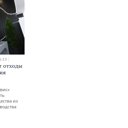
6:15
т отходы
ия
вис»
ть
ества из
водства