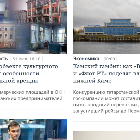
Экономика
ость
00:00
31 июл, 18:10
Камский гамбит: как «
 объекте культурного
и «Флот РТ» поделят в
: особенности
нижней Каме
льной аренды
Конкуренцию татарстанской
ммерческих площадей в ОКН
госкомпании может состави
занских предпринимателей
нижегородский перевозчик,
запустивший рейсы до Пер