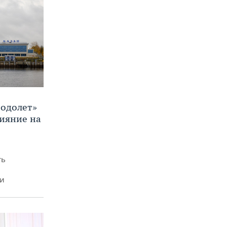
Водолет»
лияние на
ть
ми