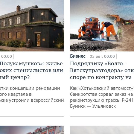
Бизнес
00:00
05 авг, 00:00
«Полукамушков»: жилье
Подрядчику «Волго-
зжих специалистов или
Вятскуправтодора» отк
ный центр?
споре по контракту на 
отки концепции реновации
Как «Хотьковский автомост»
ого квартала в
банкротства сорвал заказ на
ске устроили всероссийский
реконструкцию трассы Р‑241
Буинск — Ульяновск