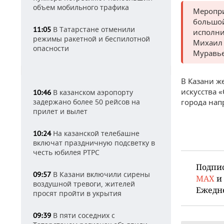
объем мобильного трафика
Меропри
большой
В Татарстане отменили
11:05
исполни
режимы ракетной и беспилотной
Михаил 
опасности
Муравье
В Казани ж
искусства 
В казанском аэропорту
10:46
задержано более 50 рейсов на
города нап
прилет и вылет
На казанской телебашне
10:24
включат праздничную подсветку в
честь юбилея РТРС
Подпи
В Казани включили сирены
09:57
MAX
и
воздушной тревоги, жителей
Ежедн
просят пройти в укрытия
В пяти соседних с
09:39