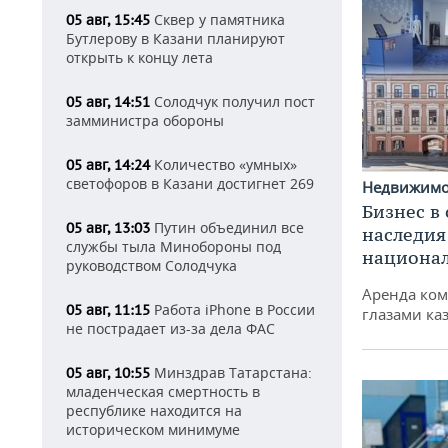
Сквер у памятника
05 авг, 15:45
Бутлерову в Казани планируют
открыть к концу лета
Солодчук получил пост
05 авг, 14:51
замминистра обороны
Количество «умных»
05 авг, 14:24
светофоров в Казани достигнет 269
Недвижим
Бизнес в
Путин объединил все
05 авг, 13:03
наследия
службы тыла Минобороны под
национа
руководством Солодчука
Аренда ко
Работа iPhone в России
05 авг, 11:15
глазами ка
не пострадает из-за дела ФАС
Минздрав Татарстана:
05 авг, 10:55
младенческая смертность в
республике находится на
историческом минимуме