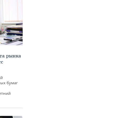
та рынка
сс
ой
ых бумаг
етний