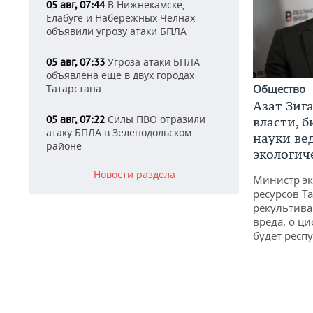
В Нижнекамске,
05 авг, 07:44
Елабуге и Набережных Челнах
объявили угрозу атаки БПЛА
Угроза атаки БПЛА
05 авг, 07:33
объявлена еще в двух городах
Общество
Татарстана
Азат Зиг
Силы ПВО отразили
05 авг, 07:22
власти, б
атаку БПЛА в Зеленодольском
науки ве
районе
экологич
Новости раздела
Министр э
ресурсов Та
рекультива
вреда, о ц
будет респу