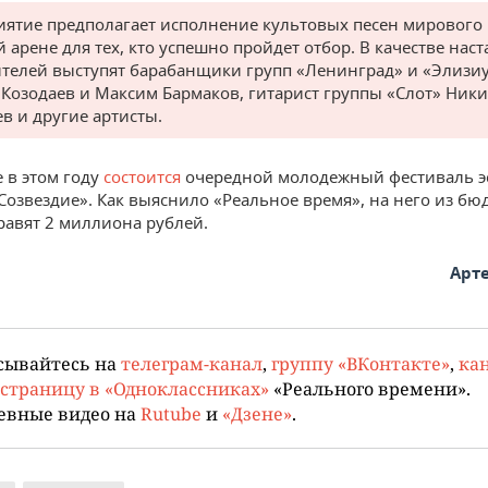
ятие предполагает исполнение культовых песен мирового 
 арене для тех, кто успешно пройдет отбор. В качестве нас
телей выступят барабанщики групп «Ленинград» и «Элизи
Козодаев и Максим Бармаков, гитарист группы «Слот» Ники
в и другие артисты.
е в этом году
состоится
очередной молодежный фестиваль э
«Созвездие». Как выяснило «Реальное время», на него из бю
равят 2 миллиона рублей.
Арт
сывайтесь на
телеграм-канал
,
группу «ВКонтакте»
,
кан
страницу в «Одноклассниках»
«Реального времени».
евные видео на
Rutube
и
«Дзене»
.