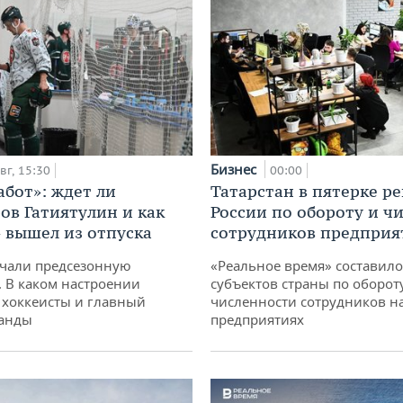
Бизнес
вг, 15:30
00:00
абот»: ждет ли
Татарстан в пятерке р
ов Гатиятулин и как
России по обороту и ч
» вышел из отпуска
сотрудников предприя
чали предсезонную
«Реальное время» составило
. В каком настроении
субъектов страны по оборот
хоккеисты и главный
численности сотрудников н
манды
предприятиях