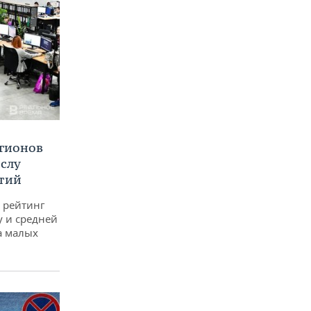
егионов
ислу
тий
 рейтинг
у и средней
а малых