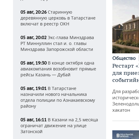
Старинную
05 авг, 20:26
деревянную церковь в Татарстане
включат в реестр ОКН
Экс-глава Минздрава
05 авг, 20:02
РТ Миннуллин стал и. о. главы
Минздрава Запорожской области
Общество
В конце октября одна
05 авг, 19:30
Рестарт 
авиакомпания возобновит прямые
для прие
рейсы Казань — Дубай
событий
В Татарстане
05 авг, 19:01
Для разраб
назначили нового начальника
историческ
отдела полиции по Азнакаевскому
Зеленодоль
району
хакатон
В Казани на 2,5 месяца
05 авг, 16:11
ограничат движение на улице
Затонской