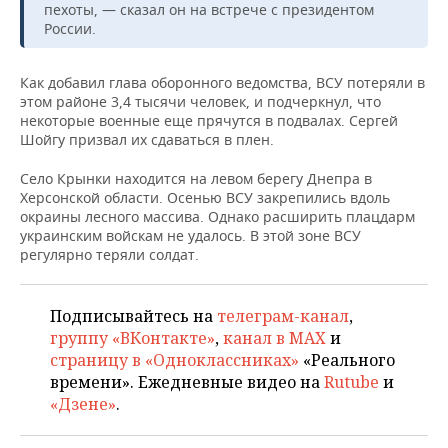
НЕФТЕХИМИЯ
пехоты, — сказал он на встрече с президентом
России.
РОЗНИЧНАЯ ТОРГОВЛЯ
НОВОСТИ ТЕХНОЛОГИЙ
МЕРОПРИЯТИЯ
НЕФТЬ
Как добавил глава оборонного ведомства, ВСУ потеряли в
ТРАНСПОРТ
IT
НОВОСТИ МЕРОПРИЯТИЙ
СПОРТ
ОПК
этом районе 3,4 тысячи человек, и подчеркнул, что
некоторые военные еще прячутся в подвалах. Сергей
УСЛУГИ
МЕДИА
ВЫЕЗДНАЯ РЕДАКЦИЯ
НОВОСТИ СПОРТА
ОБЩЕСТВО
Шойгу призвал их сдаваться в плен.
ЭНЕРГЕТИКА
ТЕЛЕКОММУНИКАЦИИ
БИЗНЕС-БРАНЧИ
ФУТБОЛ
НОВОСТИ ОБЩЕСТВА
ФОТОГАЛЕРЕЯ
Село Крынки находится на левом берегу Днепра в
Херсонской области. Осенью ВСУ закрепились вдоль
окраины лесного массива. Однако расширить плацдарм
ONLINE-КОНФЕРЕНЦИИ
ХОККЕЙ
ВЛАСТЬ
СЮЖЕТЫ
украинским войскам не удалось. В этой зоне ВСУ
регулярно теряли солдат.
ОТКРЫТАЯ ЛЕКЦИЯ
БАСКЕТБОЛ
ИНФРАСТРУКТУРА
СПРАВОЧНИК
ВОЛЕЙБОЛ
ИСТОРИЯ
СПИСОК ПЕРСОН
ПОЛНАЯ ВЕРСИЯ
Подписывайтесь на
телеграм-канал
,
группу «ВКонтакте»
,
канал в MAX
и
КИБЕРСПОРТ
КУЛЬТУРА
СПИСОК КОМПАНИЙ
страницу в «Одноклассниках»
«Реального
времени». Ежедневные видео на
Rutube
и
«Дзене»
.
ФИГУРНОЕ КАТАНИЕ
МЕДИЦИНА