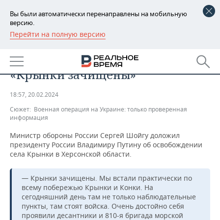
Вы были автоматически перенаправлены на мобильную
версию.
Перейти на полную версию
РЕГИОНЫ
ОБЩЕСТВО
Министр обороны России:
БАШКОРТОСТАН
НОВОСТИ
«Крынки зачищены»
ТАТАРСТАН
АНАЛИТИКА
18:57, 20.02.2024
УДМУРТИЯ
НОВОСТИ АНАЛИТИКИ
ЭКОНОМИКА
Сюжет:
Военная операция на Украине: только проверенная
информация
ДЕКЛАРАЦИИ О ДОХОДАХ
НОВОСТИ ЭКОНОМИКИ
ПРОМЫШЛЕННОСТЬ
Министр обороны России Сергей Шойгу доложил
президенту России Владимиру Путину об освобождении
КОРОЛИ ГОСЗАКАЗА ПФО
ФИНАНСЫ
НОВОСТИ
НЕДВИЖИМОСТЬ
села Крынки в Херсонской области.
ПРОМЫШЛЕННОСТИ
ВУЗЫ ТАТАРСТАНА
БАНКИ
НОВОСТИ НЕДВИЖИМОСТИ
АВТО
АГРОПРОМ
— Крынки зачищены. Мы встали практически по
всему побережью Крынки и Конки. На
КОМУ ПРИНАДЛЕЖАТ
БЮДЖЕТ
НОВОСТИ АВТО
БИЗНЕС
сегодняшний день там не только наблюдательные
ТОРГОВЫЕ ЦЕНТРЫ
МАШИНОСТРОЕНИЕ
пункты, там стоят войска. Очень достойно себя
ТАТАРСТАНА
ИНВЕСТИЦИИ
НОВОСТИ БИЗНЕСА
проявили десантники и 810-я бригада морской
ТЕХНОЛОГИИ