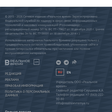
© 2015 - 2026 Сетевое издание «Реальное время» Зарегистрировано
Федеральной службой по надзору в сфере связи, информационных
технологий и массовых коммуникаций (Роскомнадзор) –
регистрационный номер ЭЛ № ФС 77 - 79627 от 18 декабря 2020 г. (ранее
свидетельство Эл № ФС 77-59331 от 18 сентября 2014 г.)
Использование материалов Реального Времени разрешено только с
предварительного согласия правообладателей, упоминание сайта и
прямая гиперссылка обязательны при частичном или полном
воспроизведении материалов.
18+
RU
EN
РЕДАКЦИЯ
РЕКЛАМА
Учредитель ООО «Реальное
ПРАВОВАЯ ИНФОРМАЦИЯ
время»
Главный редактор Саушина А.А.
ПОЛИТИКА О ПЕРСОНАЛЬНЫХ
Телефон редакции: +7 (843) 222-
ДАННЫХ
90-80
info@realnoevremya.ru
Полная версия