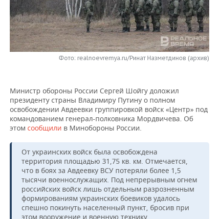
НЕФТЕХИМИЯ
РОЗНИЧНАЯ ТОРГОВЛЯ
НОВОСТИ ТЕХНОЛОГИЙ
МЕРОПРИЯТИЯ
НЕФТЬ
ТРАНСПОРТ
IT
НОВОСТИ МЕРОПРИЯТИЙ
СПОРТ
ОПК
Фото: realnoevremya.ru/Ринат Назметдинов (архив)
УСЛУГИ
МЕДИА
ВЫЕЗДНАЯ РЕДАКЦИЯ
НОВОСТИ СПОРТА
ОБЩЕСТВО
ЭНЕРГЕТИКА
ТЕЛЕКОММУНИКАЦИИ
БИЗНЕС-БРАНЧИ
ФУТБОЛ
НОВОСТИ ОБЩЕСТВА
ФОТОГАЛЕРЕЯ
Министр обороны России Сергей Шойгу доложил
президенту страны Владимиру Путину о полном
ONLINE-КОНФЕРЕНЦИИ
ХОККЕЙ
ВЛАСТЬ
СЮЖЕТЫ
освобождении Авдеевки группировкой войск «Центр» под
командованием генерал-полковника Мордвичева. Об
этом
сообщили
в Минобороны России.
ОТКРЫТАЯ ЛЕКЦИЯ
БАСКЕТБОЛ
ИНФРАСТРУКТУРА
СПРАВОЧНИК
От украинских войск была освобождена
ВОЛЕЙБОЛ
ИСТОРИЯ
СПИСОК ПЕРСОН
ПОЛНАЯ ВЕРСИЯ
территория площадью 31,75 кв. км. Отмечается,
что в боях за Авдеевку ВСУ потеряли более 1,5
КИБЕРСПОРТ
КУЛЬТУРА
СПИСОК КОМПАНИЙ
тысячи военнослужащих. Под непрерывным огнем
российских войск лишь отдельным разрозненным
ФИГУРНОЕ КАТАНИЕ
МЕДИЦИНА
формированиям украинских боевиков удалось
спешно покинуть населенный пункт, бросив при
этом вооружение и военную технику.