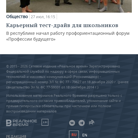
Общество
27 июл, 16:15
Карьерный тест-драйв для школьников
В республике начал работу профориентационный форум
«Профессии будущего»
© 2015 - 2026 Сетевое издание «Реальное время» Зарегистрировано
Федеральной службой по надзору в сфере связи, информационных
технологий и массовых коммуникаций (Роскомнадзор) –
регистрационный номер ЭЛ № ФС 77 - 79627 от 18 декабря 2020 г. (ранее
свидетельство Эл № ФС 77-59331 от 18 сентября 2014 г.)
Использование материалов Реального Времени разрешено только с
предварительного согласия правообладателей, упоминание сайта и
прямая гиперссылка обязательны при частичном или полном
воспроизведении материалов.
18+
RU
EN
РЕДАКЦИЯ