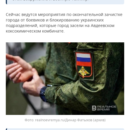
ВОДНЫЕ ВИДЫ СПОРТА
ОБРАЗОВАНИЕ
ХОККЕЙ С МЯЧОМ
ПРОИСШЕСТВИЯ
Сейчас ведутся мероприятия по окончательной зачистке
города от боевиков и блокированию украинских
подразделений, которые город засели на Авдеевском
коксохимическом комбинате.
realnoevremya.ru/Динар Фатыхов (архив)