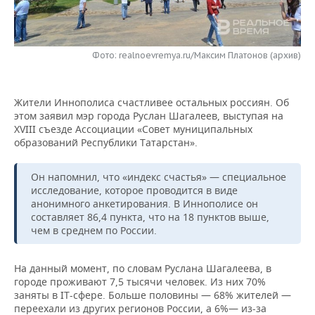
НЕФТЕХИМИЯ
РОЗНИЧНАЯ ТОРГОВЛЯ
НОВОСТИ ТЕХНОЛОГИЙ
МЕРОПРИЯТИЯ
НЕФТЬ
Фото: realnoevremya.ru/Максим Платонов (архив)
ТРАНСПОРТ
IT
НОВОСТИ МЕРОПРИЯТИЙ
СПОРТ
ОПК
УСЛУГИ
МЕДИА
ВЫЕЗДНАЯ РЕДАКЦИЯ
НОВОСТИ СПОРТА
ОБЩЕСТВО
ЭНЕРГЕТИКА
Жители Иннополиса счастливее остальных россиян. Об
этом заявил мэр города Руслан Шагалеев, выступая на
ТЕЛЕКОММУНИКАЦИИ
БИЗНЕС-БРАНЧИ
ФУТБОЛ
НОВОСТИ ОБЩЕСТВА
ФОТОГАЛЕРЕЯ
XVIII съезде Ассоциации «Совет муниципальных
образований Республики Татарстан».
ONLINE-КОНФЕРЕНЦИИ
ХОККЕЙ
ВЛАСТЬ
СЮЖЕТЫ
Он напомнил, что «индекс счастья» — специальное
ОТКРЫТАЯ ЛЕКЦИЯ
БАСКЕТБОЛ
ИНФРАСТРУКТУРА
СПРАВОЧНИК
исследование, которое проводится в виде
анонимного анкетирования. В Иннополисе он
составляет 86,4 пункта, что на 18 пунктов выше,
ВОЛЕЙБОЛ
ИСТОРИЯ
СПИСОК ПЕРСОН
ПОЛНАЯ ВЕРСИЯ
чем в среднем по России.
КИБЕРСПОРТ
КУЛЬТУРА
СПИСОК КОМПАНИЙ
На данный момент, по словам Руслана Шагалеева, в
городе проживают 7,5 тысячи человек. Из них 70%
ФИГУРНОЕ КАТАНИЕ
МЕДИЦИНА
заняты в IT-сфере. Больше половины — 68% жителей —
переехали из других регионов России, а 6%— из-за