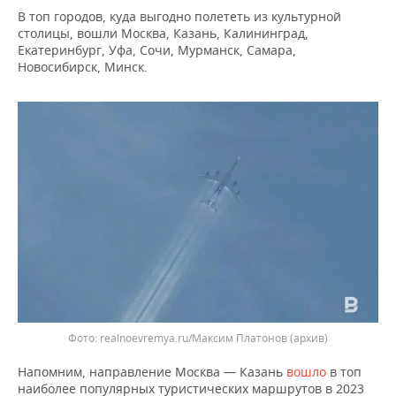
ВОДНЫЕ ВИДЫ СПОРТА
ОБРАЗОВАНИЕ
В топ городов, куда выгодно полететь из культурной
столицы, вошли Москва, Казань, Калининград,
ХОККЕЙ С МЯЧОМ
ПРОИСШЕСТВИЯ
Екатеринбург, Уфа, Сочи, Мурманск, Самара,
Новосибирск, Минск.
realnoevremya.ru/Максим Платонов (архив)
Напомним, направление Москва — Казань
вошло
в топ
наиболее популярных туристических маршрутов в 2023