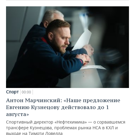
Спорт
00:00
Антон Марчинский: «Наше предложение
Евгению Кузнецову действовало до 1
августа»
Спортивный директор «Нефтехимика» — о сорвавшемся
трансфере Кузнецова, проблемах рынка НСА в КХЛ и
выходе на Тимоти Ловелла