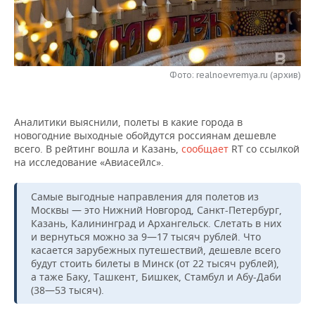
НЕФТЕХИМИЯ
РОЗНИЧНАЯ ТОРГОВЛЯ
НОВОСТИ ТЕХНОЛОГИЙ
МЕРОПРИЯТИЯ
НЕФТЬ
ТРАНСПОРТ
IT
НОВОСТИ МЕРОПРИЯТИЙ
СПОРТ
ОПК
Фото: realnoevremya.ru (архив)
УСЛУГИ
МЕДИА
ВЫЕЗДНАЯ РЕДАКЦИЯ
НОВОСТИ СПОРТА
ОБЩЕСТВО
ЭНЕРГЕТИКА
Аналитики выяснили, полеты в какие города в
ТЕЛЕКОММУНИКАЦИИ
БИЗНЕС-БРАНЧИ
ФУТБОЛ
НОВОСТИ ОБЩЕСТВА
ФОТОГАЛЕРЕЯ
новогодние выходные обойдутся россиянам дешевле
всего. В рейтинг вошла и Казань,
сообщает
RT со ссылкой
ONLINE-КОНФЕРЕНЦИИ
ХОККЕЙ
ВЛАСТЬ
СЮЖЕТЫ
на исследование «Авиасейлс».
ОТКРЫТАЯ ЛЕКЦИЯ
БАСКЕТБОЛ
ИНФРАСТРУКТУРА
СПРАВОЧНИК
Самые выгодные направления для полетов из
Москвы — это Нижний Новгород, Санкт-Петербург,
ВОЛЕЙБОЛ
ИСТОРИЯ
СПИСОК ПЕРСОН
ПОЛНАЯ ВЕРСИЯ
Казань, Калининград и Архангельск. Слетать в них
и вернуться можно за 9—17 тысяч рублей. Что
касается зарубежных путешествий, дешевле всего
КИБЕРСПОРТ
КУЛЬТУРА
СПИСОК КОМПАНИЙ
будут стоить билеты в Минск (от 22 тысяч рублей),
а таже Баку, Ташкент, Бишкек, Стамбул и Абу-Даби
ФИГУРНОЕ КАТАНИЕ
МЕДИЦИНА
(38—53 тысяч).