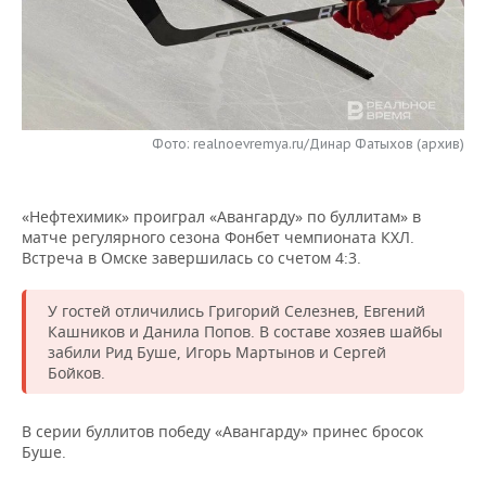
НЕФТЕХИМИЯ
РОЗНИЧНАЯ ТОРГОВЛЯ
НОВОСТИ ТЕХНОЛОГИЙ
МЕРОПРИЯТИЯ
НЕФТЬ
ТРАНСПОРТ
IT
НОВОСТИ МЕРОПРИЯТИЙ
СПОРТ
ОПК
УСЛУГИ
МЕДИА
ВЫЕЗДНАЯ РЕДАКЦИЯ
НОВОСТИ СПОРТА
ОБЩЕСТВО
Фото: realnoevremya.ru/Динар Фатыхов (архив)
ЭНЕРГЕТИКА
ТЕЛЕКОММУНИКАЦИИ
БИЗНЕС-БРАНЧИ
ФУТБОЛ
НОВОСТИ ОБЩЕСТВА
ФОТОГАЛЕРЕЯ
«Нефтехимик» проиграл «Авангарду» по буллитам» в
матче регулярного сезона Фонбет чемпионата КХЛ.
ONLINE-КОНФЕРЕНЦИИ
ХОККЕЙ
ВЛАСТЬ
СЮЖЕТЫ
Встреча в Омске завершилась со счетом 4:3.
ОТКРЫТАЯ ЛЕКЦИЯ
БАСКЕТБОЛ
ИНФРАСТРУКТУРА
СПРАВОЧНИК
У гостей отличились Григорий Селезнев, Евгений
Кашников и Данила Попов. В составе хозяев шайбы
ВОЛЕЙБОЛ
ИСТОРИЯ
СПИСОК ПЕРСОН
ПОЛНАЯ ВЕРСИЯ
забили Рид Буше, Игорь Мартынов и Сергей
Бойков.
КИБЕРСПОРТ
КУЛЬТУРА
СПИСОК КОМПАНИЙ
В серии буллитов победу «Авангарду» принес бросок
ФИГУРНОЕ КАТАНИЕ
МЕДИЦИНА
Буше.