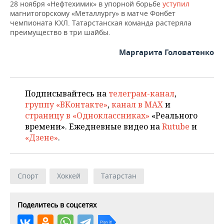
ВОДНЫЕ ВИДЫ СПОРТА
ОБРАЗОВАНИЕ
28 ноября «Нефтехимик» в упорной борьбе
уступил
магнитогорскому «Металлургу» в матче Фонбет
чемпионата КХЛ. Татарстанская команда растеряла
ХОККЕЙ С МЯЧОМ
ПРОИСШЕСТВИЯ
преимущество в три шайбы.
Маргарита Головатенко
Подписывайтесь на
телеграм-канал
,
группу «ВКонтакте»
,
канал в MAX
и
страницу в «Одноклассниках»
«Реального
времени». Ежедневные видео на
Rutube
и
«Дзене»
.
Спорт
Хоккей
Татарстан
Поделитесь в соцсетях