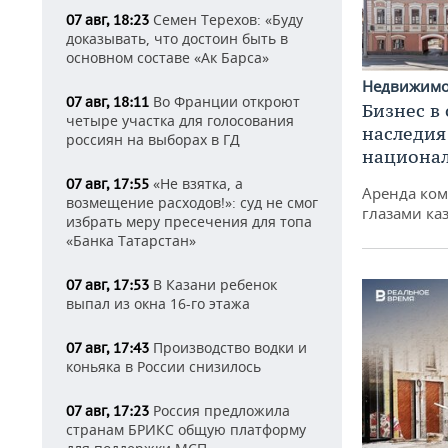
Семен Терехов: «Буду
07 авг, 18:23
доказывать, что достоин быть в
основном составе «Ак Барса»
Недвижим
Во Франции откроют
07 авг, 18:11
Бизнес в
четыре участка для голосования
наследия
россиян на выборах в ГД
национа
«Не взятка, а
07 авг, 17:55
Аренда ко
возмещение расходов!»: суд не смог
глазами ка
избрать меру пресечения для топа
«Банка Татарстан»
В Казани ребенок
07 авг, 17:53
выпал из окна 16-го этажа
Производство водки и
07 авг, 17:43
коньяка в России снизилось
Россия предложила
07 авг, 17:23
странам БРИКС общую платформу