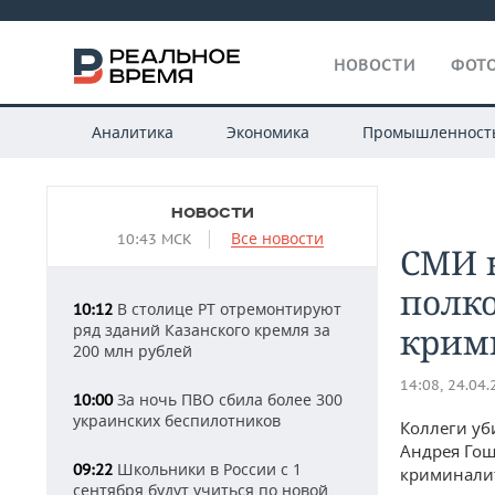
НОВОСТИ
ФОТО
Аналитика
Экономика
Промышленност
НОВОСТИ
Все новости
10:43 МСК
​СМИ 
полк
В столице РТ отремонтируют
10:12
ряд зданий Казанского кремля за
крим
200 млн рублей
14:08, 24.04
За ночь ПВО сбила более 300
10:00
украинских беспилотников
Коллеги уб
Андрея Гош
Школьники в России с 1
09:22
криминалит
сентября будут учиться по новой