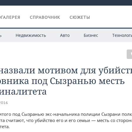
ГАЛЕРЕЯ
СПРАВОЧНИК
СЮЖЕТЫ
ь
Недвижимость
Авто
Бизнес
Технолог
назвали мотивом для убийст
овника под Сызранью месть
иналитета
.2016
итого под Сызранью экс-начальника полиции Сызрани пол
та считают, что убийство его и его семьи — месть со сторо
ета.