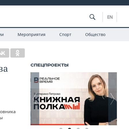
EN
ии
Мероприятия
Спорт
Общество
ва
ковника
ны