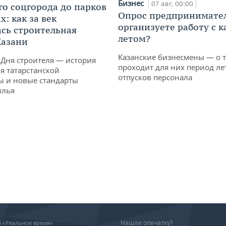
Бизнес
07 авг, 00:00
го соцгорода до парков
Опрос предпринимател
: как за век
организуете работу с 
сь строительная
летом?
Казани
Казанские бизнесмены — о т
 Дня строителя — история
проходит для них период ле
я татарстанской
отпусков персонала
ы и новые стандарты
илья
Нашли опечатку?
ие «Реальное время»