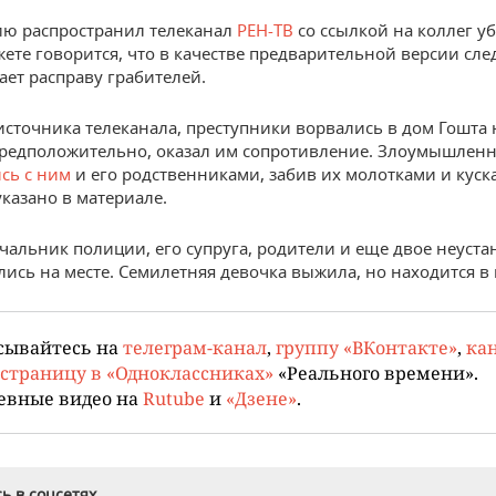
ю распространил телеканал
РЕН-ТВ
со ссылкой на коллег уб
жете говорится, что в качестве предварительной версии сле
ает расправу грабителей.
источника телеканала, преступники ворвались в дом Гошта
редположительно, оказал им сопротивление. Злоумышлен
сь с ним
и его родственниками, забив их молотками и куск
указано в материале.
альник полиции, его супруга, родители и еще двое неуст
лись на месте. Семилетняя девочка выжила, но находится в 
сывайтесь на
телеграм-канал
,
группу «ВКонтакте»
,
кан
страницу в «Одноклассниках»
«Реального времени».
евные видео на
Rutube
и
«Дзене»
.
ь в соцсетях