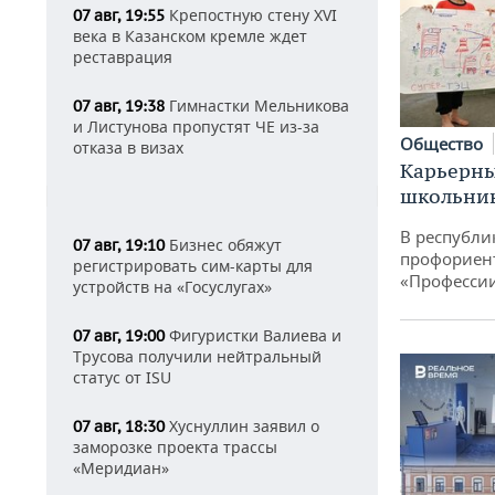
Крепостную стену XVI
07 авг, 19:55
века в Казанском кремле ждет
реставрация
Гимнастки Мельникова
07 авг, 19:38
и Листунова пропустят ЧЕ из-за
Общество
отказа в визах
Карьерны
школьни
В республи
Бизнес обяжут
07 авг, 19:10
профориен
регистрировать сим-карты для
«Професси
устройств на «Госуслугах»
Фигуристки Валиева и
07 авг, 19:00
Трусова получили нейтральный
статус от ISU
Хуснуллин заявил о
07 авг, 18:30
заморозке проекта трассы
«Меридиан»