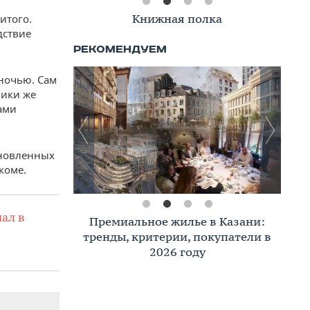
Книжная полка
итого.
дствие
 ночью. Сам
ники же
ами
ановленных
коме.
ал в
Премиальное жилье в Казани:
тренды, критерии, покупатели в
2026 году