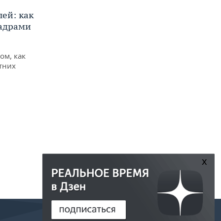
ей: как
кадрами
ом, как
тних
x
РЕДАКЦИЯ