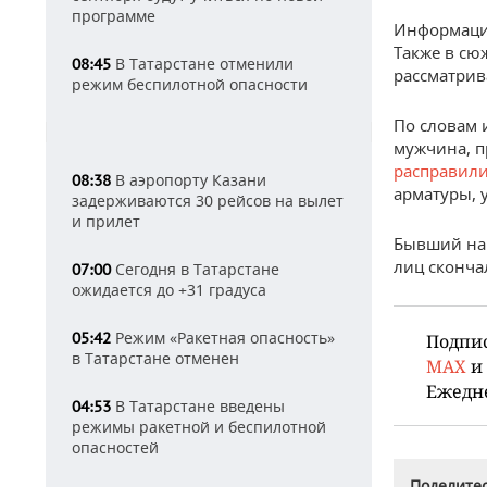
программе
Информаци
Также в сю
В Татарстане отменили
08:45
рассматрив
режим беспилотной опасности
По словам 
мужчина, п
расправили
В аэропорту Казани
08:38
арматуры, 
задерживаются 30 рейсов на вылет
и прилет
Бывший нач
лиц сконча
Сегодня в Татарстане
07:00
ожидается до +31 градуса
Режим «Ракетная опасность»
05:42
Подпи
в Татарстане отменен
MAX
и
Ежедн
В Татарстане введены
04:53
режимы ракетной и беспилотной
опасностей
Поделитес