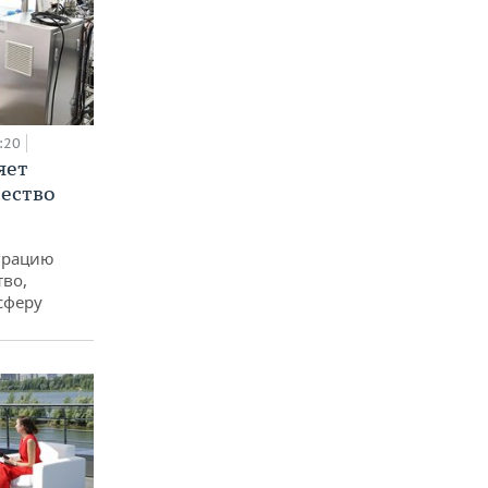
:20
яет
ество
еграцию
тво,
сферу