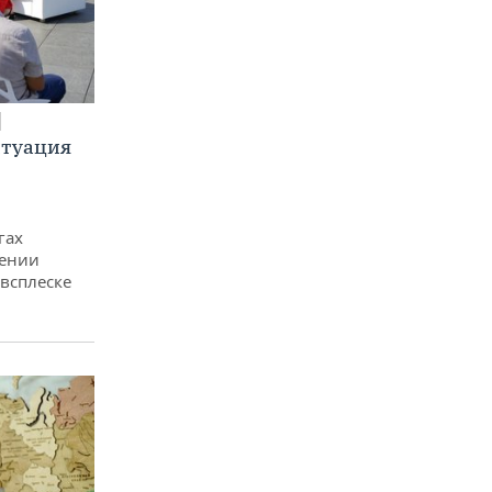
итуация
гах
дении
всплеске