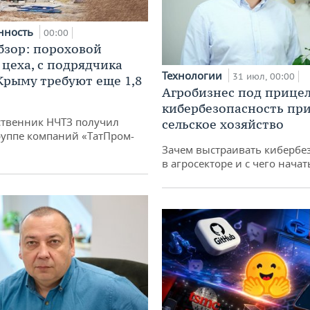
нность
00:00
бзор: пороховой
 цеха, с подрядчика
Технологии
31 июл, 00:00
 Крыму требуют еще 1,8
Агробизнес под прицел
кибербезопасность при
твенник НЧТЗ получил
сельское хозяйство
руппе компаний «ТатПром-
Зачем выстраивать кибербе
в агросекторе и с чего начат