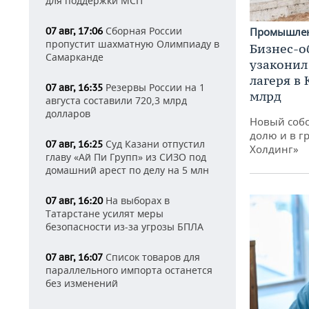
для поддержки МСП
Сборная России
07 авг, 17:06
Промышле
пропустит шахматную Олимпиаду в
Бизнес-о
Самарканде
узаконил
лагеря в
Резервы России на 1
07 авг, 16:35
млрд
августа составили 720,3 млрд
долларов
Новый собс
долю и в г
Суд Казани отпустил
07 авг, 16:25
Холдинг»
главу «Ай Пи Групп» из СИЗО под
домашний арест по делу на 5 млн
На выборах в
07 авг, 16:20
Татарстане усилят меры
безопасности из-за угрозы БПЛА
Список товаров для
07 авг, 16:07
параллельного импорта останется
без изменений