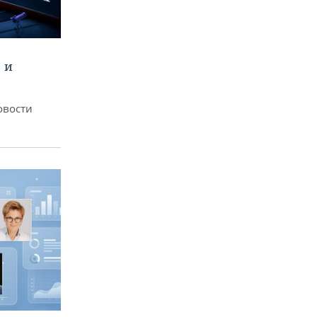
 и
овости