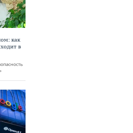
ом: как
ходит в
зопасность
ь