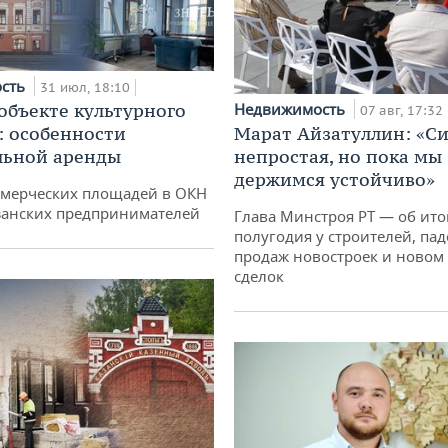
ость
31 июл, 18:10
 объекте культурного
Недвижимость
07 авг, 17:32
: особенности
Марат Айзатуллин: «С
льной аренды
непростая, но пока мы
держимся устойчиво»
ммерческих площадей в ОКН
занских предпринимателей
Глава Минстроя РТ — об ито
полугодия у строителей, па
продаж новостроек и новом 
сделок