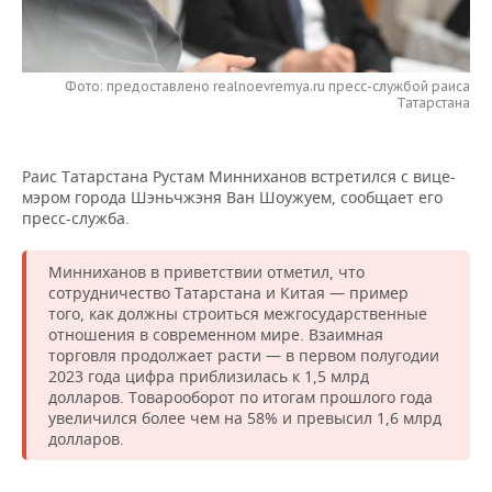
НЕФТЕХИМИЯ
РОЗНИЧНАЯ ТОРГОВЛЯ
НОВОСТИ ТЕХНОЛОГИЙ
МЕРОПРИЯТИЯ
НЕФТЬ
Фото: предоставлено realnoevremya.ru пресс-службой раиса
ТРАНСПОРТ
IT
НОВОСТИ МЕРОПРИЯТИЙ
СПОРТ
Татарстана
ОПК
УСЛУГИ
МЕДИА
ВЫЕЗДНАЯ РЕДАКЦИЯ
НОВОСТИ СПОРТА
ОБЩЕСТВО
ЭНЕРГЕТИКА
Раис Татарстана Рустам Минниханов встретился с вице-
ТЕЛЕКОММУНИКАЦИИ
БИЗНЕС-БРАНЧИ
ФУТБОЛ
НОВОСТИ ОБЩЕСТВА
ФОТОГАЛЕРЕЯ
мэром города Шэньчжэня Ван Шоужуем, сообщает его
пресс-служба.
ONLINE-КОНФЕРЕНЦИИ
ХОККЕЙ
ВЛАСТЬ
СЮЖЕТЫ
Минниханов в приветствии отметил, что
ОТКРЫТАЯ ЛЕКЦИЯ
БАСКЕТБОЛ
ИНФРАСТРУКТУРА
сотрудничество Татарстана и Китая — пример
СПРАВОЧНИК
того, как должны строиться межгосударственные
отношения в современном мире. Взаимная
ВОЛЕЙБОЛ
ИСТОРИЯ
СПИСОК ПЕРСОН
ПОЛНАЯ ВЕРСИЯ
торговля продолжает расти — в первом полугодии
2023 года цифра приблизилась к 1,5 млрд
КИБЕРСПОРТ
КУЛЬТУРА
СПИСОК КОМПАНИЙ
долларов. Товарооборот по итогам прошлого года
увеличился более чем на 58% и превысил 1,6 млрд
долларов.
ФИГУРНОЕ КАТАНИЕ
МЕДИЦИНА