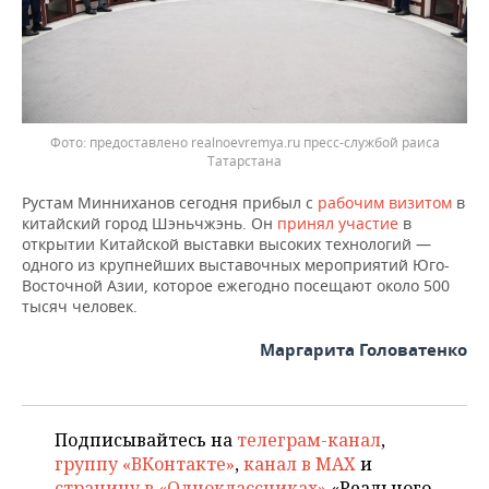
предоставлено realnoevremya.ru пресс-службой раиса
Татарстана
Рустам Минниханов сегодня прибыл с
рабочим визитом
в
китайский город Шэньчжэнь. Он
принял участие
в
открытии Китайской выставки высоких технологий —
одного из крупнейших выставочных мероприятий Юго-
Восточной Азии, которое ежегодно посещают около 500
тысяч человек.
Маргарита Головатенко
Подписывайтесь на
телеграм-канал
,
группу «ВКонтакте»
,
канал в MAX
и
страницу в «Одноклассниках»
«Реального