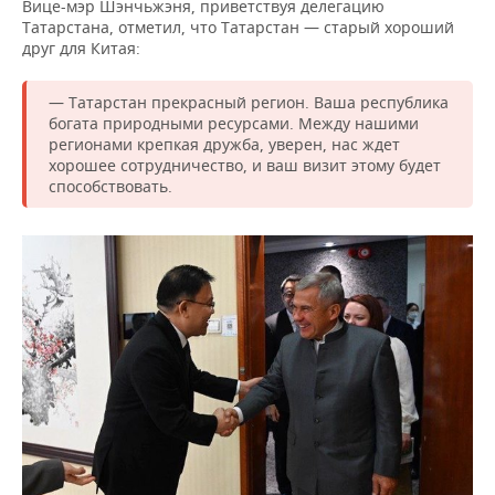
ВОДНЫЕ ВИДЫ СПОРТА
ОБРАЗОВАНИЕ
Вице-мэр Шэнчьжэня, приветствуя делегацию
Татарстана, отметил, что Татарстан — старый хороший
друг для Китая:
ХОККЕЙ С МЯЧОМ
ПРОИСШЕСТВИЯ
— Татарстан прекрасный регион. Ваша республика
богата природными ресурсами. Между нашими
регионами крепкая дружба, уверен, нас ждет
хорошее сотрудничество, и ваш визит этому будет
способствовать.