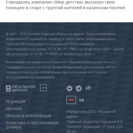
Совладелец компании «Мир детства» высказал свою
позицию в споре с группой жителей в казанском поселке
© 2015 - 2026 Сетевое издание «Реальное время» Зарегистрировано
Федеральной службой по надзору в сфере связи, информационных
технологий и массовых коммуникаций (Роскомнадзор) –
регистрационный номер ЭЛ № ФС 77 - 79627 от 18 декабря 2020 г. (ранее
свидетельство Эл № ФС 77-59331 от 18 сентября 2014 г.)
Использование материалов Реального Времени разрешено только с
предварительного согласия правообладателей, упоминание сайта и
прямая гиперссылка обязательны при частичном или полном
воспроизведении материалов.
18+
RU
EN
РЕДАКЦИЯ
РЕКЛАМА
Учредитель ООО «Реальное
ПРАВОВАЯ ИНФОРМАЦИЯ
время»
Главный редактор Саушина А.А.
ПОЛИТИКА О ПЕРСОНАЛЬНЫХ
Телефон редакции: +7 (843) 222-
ДАННЫХ
90-80