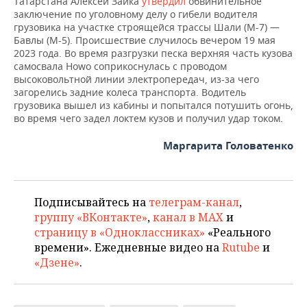
Татарстана Алексей Заика
утвердил
обвинительное
ВОДНЫЕ ВИДЫ СПОРТА
ОБРАЗОВАНИЕ
заключение по уголовному делу о гибели водителя
грузовика на участке строящейся трассы Шали (М-7) —
ХОККЕЙ С МЯЧОМ
ПРОИСШЕСТВИЯ
Бавлы (М-5). Происшествие случилось вечером 19 мая
2023 года. Во время разгрузки песка верхняя часть кузова
самосвала Howo соприкоснулась с проводом
высоковольтной линии электропередач, из-за чего
загорелись задние колеса транспорта. Водитель
грузовика вышел из кабины и попытался потушить огонь,
во время чего задел локтем кузов и получил удар током.
Маргарита Головатенко
Подписывайтесь на
телеграм-канал
,
группу «ВКонтакте»
,
канал в MAX
и
страницу в «Одноклассниках»
«Реального
времени». Ежедневные видео на
Rutube
и
«Дзене»
.