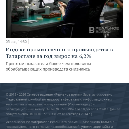
05 авг, 14:30
Индекс промышленного производства в
Татарстане за год вырос на 6,2%
При этом показатели более чем половины
обрабатывающих производств снизились
© 2015 - 2026 Сетевое издание «Реальное время» Зарегистрировано
Федеральной службой по надзору в сфере связи, информационных
технологий и массовых коммуникаций (Роскомнадзор) –
регистрационный номер ЭЛ № ФС 77 - 79627 от 18 декабря 2020 г. (ранее
свидетельство Эл № ФС 77-59331 от 18 сентября 2014 г.)
Использование материалов Реального Времени разрешено только с
предварительного согласия правообладателей, упоминание сайта и