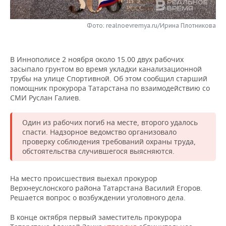
НЕФТЕХИМИЯ
РОЗНИЧНАЯ ТОРГОВЛЯ
НОВОСТИ ТЕХНОЛОГИЙ
МЕРОПРИЯТИЯ
НЕФТЬ
Фото: realnoevremya.ru/Ирина Плотникова
ТРАНСПОРТ
IT
НОВОСТИ МЕРОПРИЯТИЙ
СПОРТ
ОПК
В Иннополисе 2 ноября около 15.00 двух рабочих
УСЛУГИ
МЕДИА
ВЫЕЗДНАЯ РЕДАКЦИЯ
НОВОСТИ СПОРТА
ОБЩЕСТВО
засыпало грунтом во время укладки канализационной
ЭНЕРГЕТИКА
трубы на улице Спортивной. Об этом сообщил старший
ТЕЛЕКОММУНИКАЦИИ
БИЗНЕС-БРАНЧИ
ФУТБОЛ
НОВОСТИ ОБЩЕСТВА
помощник прокурора Татарстана по взаимодействию со
ФОТОГАЛЕРЕЯ
СМИ Руслан Галиев.
ONLINE-КОНФЕРЕНЦИИ
ХОККЕЙ
ВЛАСТЬ
СЮЖЕТЫ
Один из рабочих погиб на месте, второго удалось
спасти. Надзорное ведомство организовало
ОТКРЫТАЯ ЛЕКЦИЯ
БАСКЕТБОЛ
ИНФРАСТРУКТУРА
СПРАВОЧНИК
проверку соблюдения требований охраны труда,
обстоятельства случившегося выясняются.
ВОЛЕЙБОЛ
ИСТОРИЯ
СПИСОК ПЕРСОН
ПОЛНАЯ ВЕРСИЯ
На место происшествия выехал прокурор
КИБЕРСПОРТ
КУЛЬТУРА
СПИСОК КОМПАНИЙ
Верхнеуслонского района Татарстана Василий Егоров.
Решается вопрос о возбуждении уголовного дела.
ФИГУРНОЕ КАТАНИЕ
МЕДИЦИНА
В конце октября первый заместитель прокурора