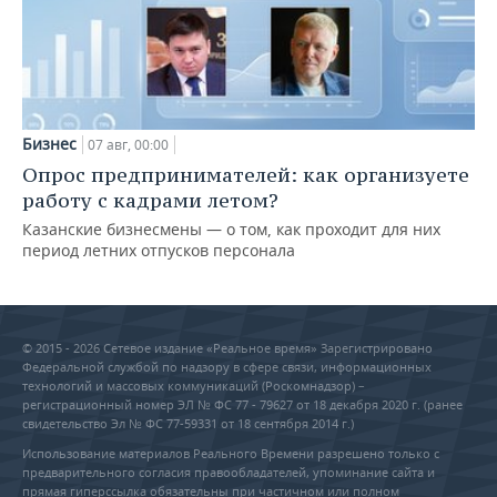
Бизнес
07 авг, 00:00
Опрос предпринимателей: как организуете
работу с кадрами летом?
Казанские бизнесмены — о том, как проходит для них
период летних отпусков персонала
© 2015 - 2026 Сетевое издание «Реальное время» Зарегистрировано
Федеральной службой по надзору в сфере связи, информационных
технологий и массовых коммуникаций (Роскомнадзор) –
регистрационный номер ЭЛ № ФС 77 - 79627 от 18 декабря 2020 г. (ранее
свидетельство Эл № ФС 77-59331 от 18 сентября 2014 г.)
Использование материалов Реального Времени разрешено только с
предварительного согласия правообладателей, упоминание сайта и
прямая гиперссылка обязательны при частичном или полном