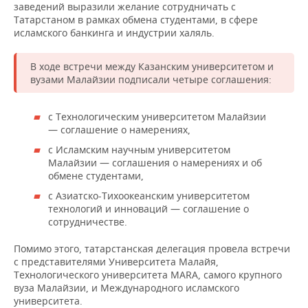
ВОДНЫЕ ВИДЫ СПОРТА
ОБРАЗОВАНИЕ
заведений выразили желание сотрудничать с
Татарстаном в рамках обмена студентами, в сфере
исламского банкинга и индустрии халяль.
ХОККЕЙ С МЯЧОМ
ПРОИСШЕСТВИЯ
В ходе встречи между Казанским университетом и
вузами Малайзии подписали четыре соглашения:
с Технологическим университетом Малайзии
— соглашение о намерениях,
с Исламским научным университетом
Малайзии — соглашения о намерениях и об
обмене студентами,
с Азиатско-Тихоокеанским университетом
технологий и инноваций — соглашение о
сотрудничестве.
Помимо этого, татарстанская делегация провела встречи
с представителями Университета Малайя,
Технологического университета MARA, самого крупного
вуза Малайзии, и Международного исламского
университета.