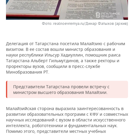
НЕФТЕХИМИЯ
РОЗНИЧНАЯ ТОРГОВЛЯ
НОВОСТИ ТЕХНОЛОГИЙ
МЕРОПРИЯТИЯ
НЕФТЬ
Фото: realnoevremya.ru/Динар Фатыхов (архив)
ТРАНСПОРТ
IT
НОВОСТИ МЕРОПРИЯТИЙ
СПОРТ
ОПК
УСЛУГИ
МЕДИА
ВЫЕЗДНАЯ РЕДАКЦИЯ
НОВОСТИ СПОРТА
ОБЩЕСТВО
ЭНЕРГЕТИКА
Делегация от Татарстана посетила Малайзию с рабочим
визитом. В ее состав вошли министр образования и
ТЕЛЕКОММУНИКАЦИИ
БИЗНЕС-БРАНЧИ
ФУТБОЛ
НОВОСТИ ОБЩЕСТВА
ФОТОГАЛЕРЕЯ
науки республики Ильсур Хадиуллин, помощник раиса
Татарстана Альберт Гильмутдинов, а также ректоры и
ONLINE-КОНФЕРЕНЦИИ
ХОККЕЙ
ВЛАСТЬ
СЮЖЕТЫ
проректоры вузов, сообщили в пресс-службе
Минобразования РТ.
ОТКРЫТАЯ ЛЕКЦИЯ
БАСКЕТБОЛ
ИНФРАСТРУКТУРА
СПРАВОЧНИК
Представители Татарстана провели встречу с
министром высшего образования Малайзии.
ВОЛЕЙБОЛ
ИСТОРИЯ
СПИСОК ПЕРСОН
ПОЛНАЯ ВЕРСИЯ
КИБЕРСПОРТ
КУЛЬТУРА
СПИСОК КОМПАНИЙ
Малайзийская сторона выразила заинтересованность в
развитии образовательных программ с КФУ и совместных
научных исследований с вузом в области искусственного
ФИГУРНОЕ КАТАНИЕ
МЕДИЦИНА
интеллекта, робототехники и фундаментальных наук.
Помимо этого, представители местных учебных