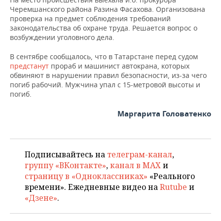
ВОДНЫЕ ВИДЫ СПОРТА
ОБРАЗОВАНИЕ
Черемшанского района Разина Фасахова. Организована
проверка на предмет соблюдения требований
ХОККЕЙ С МЯЧОМ
ПРОИСШЕСТВИЯ
законодательства об охране труда. Решается вопрос о
возбуждении уголовного дела.
В сентябре сообщалось, что в Татарстане перед судом
предстанут
прораб и машинист автокрана, которых
обвиняют в нарушении правил безопасности, из-за чего
погиб рабочий. Мужчина упал с 15-метровой высоты и
погиб.
Маргарита Головатенко
Подписывайтесь на
телеграм-канал
,
группу «ВКонтакте»
,
канал в MAX
и
страницу в «Одноклассниках»
«Реального
времени». Ежедневные видео на
Rutube
и
«Дзене»
.