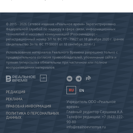
© 2015 - 2026 Сетевое издание «Реальное время» Зарегистрировано
Федеральной службой по надзору в сфере связи, информационных
технологий и массовых коммуникаций (Роскомнадзор) –
регистрационный номер ЭЛ № ФС 77 - 79627 от 18 декабря 2020 г. (ранее
свидетельство Эл № ФС 77-59331 от 18 сентября 2014 г.)
Использование материалов Реального Времени разрешено только с
предварительного согласия правообладателей, упоминание сайта и
прямая гиперссылка обязательны при частичном или полном
воспроизведении материалов.
18+
RU
EN
РЕДАКЦИЯ
РЕКЛАМА
Учредитель ООО «Реальное
ПРАВОВАЯ ИНФОРМАЦИЯ
время»
Главный редактор Саушина А.А.
ПОЛИТИКА О ПЕРСОНАЛЬНЫХ
Телефон редакции: +7 (843) 222-
ДАННЫХ
90-80
info@realnoevremya.ru