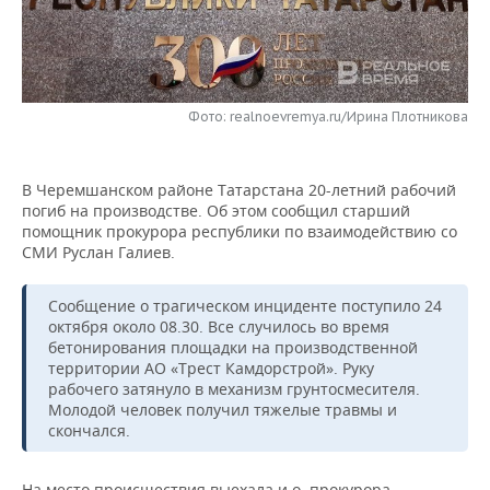
НЕФТЕХИМИЯ
РОЗНИЧНАЯ ТОРГОВЛЯ
НОВОСТИ ТЕХНОЛОГИЙ
МЕРОПРИЯТИЯ
НЕФТЬ
ТРАНСПОРТ
IT
НОВОСТИ МЕРОПРИЯТИЙ
СПОРТ
ОПК
Фото: realnoevremya.ru/Ирина Плотникова
УСЛУГИ
МЕДИА
ВЫЕЗДНАЯ РЕДАКЦИЯ
НОВОСТИ СПОРТА
ОБЩЕСТВО
ЭНЕРГЕТИКА
В Черемшанском районе Татарстана 20-летний рабочий
ТЕЛЕКОММУНИКАЦИИ
БИЗНЕС-БРАНЧИ
ФУТБОЛ
НОВОСТИ ОБЩЕСТВА
ФОТОГАЛЕРЕЯ
погиб на производстве. Об этом сообщил старший
помощник прокурора республики по взаимодействию со
ONLINE-КОНФЕРЕНЦИИ
ХОККЕЙ
ВЛАСТЬ
СЮЖЕТЫ
СМИ Руслан Галиев.
ОТКРЫТАЯ ЛЕКЦИЯ
БАСКЕТБОЛ
ИНФРАСТРУКТУРА
СПРАВОЧНИК
Сообщение о трагическом инциденте поступило 24
октября около 08.30. Все случилось во время
ВОЛЕЙБОЛ
ИСТОРИЯ
СПИСОК ПЕРСОН
ПОЛНАЯ ВЕРСИЯ
бетонирования площадки на производственной
территории АО «Трест Камдорстрой». Руку
рабочего затянуло в механизм грунтосмесителя.
КИБЕРСПОРТ
КУЛЬТУРА
СПИСОК КОМПАНИЙ
Молодой человек получил тяжелые травмы и
скончался.
ФИГУРНОЕ КАТАНИЕ
МЕДИЦИНА
На место происшествия выехала и.о. прокурора