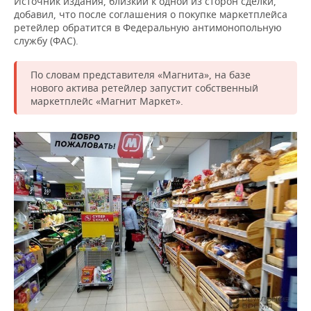
Источник издания, близкий к одной из сторон сделки,
ВОДНЫЕ ВИДЫ СПОРТА
ОБРАЗОВАНИЕ
добавил, что после соглашения о покупке маркетплейса
ретейлер обратится в Федеральную антимонопольную
ХОККЕЙ С МЯЧОМ
ПРОИСШЕСТВИЯ
службу (ФАС).
По словам представителя «Магнита», на базе
нового актива ретейлер запустит собственный
маркетплейс «Магнит Маркет».