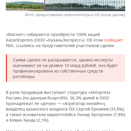
НЕФТЕХИМИЯ
РОЗНИЧНАЯ ТОРГОВЛЯ
НОВОСТИ ТЕХНОЛОГИЙ
МЕРОПРИЯТИЯ
НЕФТЬ
Фото: предоставлено realnoevremya.ru UD Group (архив)
ТРАНСПОРТ
IT
НОВОСТИ МЕРОПРИЯТИЙ
СПОРТ
ОПК
«Магнит» собирается приобрести 100% акций
УСЛУГИ
МЕДИА
ВЫЕЗДНАЯ РЕДАКЦИЯ
НОВОСТИ СПОРТА
ОБЩЕСТВО
KazanExpress (ООО «КазаньЭкспресс»). Об этом
сообщает
ЭНЕРГЕТИКА
РБК, ссылаясь на представителей участников сделки.
ТЕЛЕКОММУНИКАЦИИ
БИЗНЕС-БРАНЧИ
ФУТБОЛ
НОВОСТИ ОБЩЕСТВА
ФОТОГАЛЕРЕЯ
Сумма сделки не раскрывается, однако эксперты
ONLINE-КОНФЕРЕНЦИИ
ХОККЕЙ
ВЛАСТЬ
СЮЖЕТЫ
оценивают ее на уровне 10 млрд рублей, она будет
профинансирована из собственных средств
ретейлера.
ОТКРЫТАЯ ЛЕКЦИЯ
БАСКЕТБОЛ
ИНФРАСТРУКТУРА
СПРАВОЧНИК
ВОЛЕЙБОЛ
ИСТОРИЯ
СПИСОК ПЕРСОН
ПОЛНАЯ ВЕРСИЯ
В роли продавцов выступают структура «AliExpress
Россия» (по данным Rusprofile, 56,3% долей в ООО
принадлежат ее «дочке» — «Агрегатор-онлайн»),
КИБЕРСПОРТ
КУЛЬТУРА
СПИСОК КОМПАНИЙ
владелец казанского холдинга FIX Сергей Еремеев (33,8%),
а также основатели маркетплейса Линар Хуснуллин (7,8%)
ФИГУРНОЕ КАТАНИЕ
МЕДИЦИНА
и Кевин Ханда (2,1%).