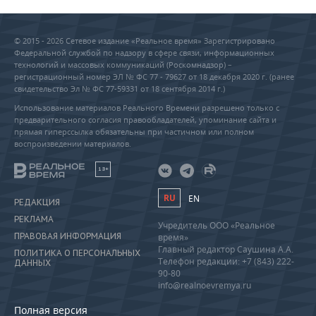
© 2015 - 2026 Сетевое издание «Реальное время» Зарегистрировано
Федеральной службой по надзору в сфере связи, информационных
технологий и массовых коммуникаций (Роскомнадзор) –
регистрационный номер ЭЛ № ФС 77 - 79627 от 18 декабря 2020 г. (ранее
свидетельство Эл № ФС 77-59331 от 18 сентября 2014 г.)
Использование материалов Реального Времени разрешено только с
предварительного согласия правообладателей, упоминание сайта и
прямая гиперссылка обязательны при частичном или полном
воспроизведении материалов.
18+
RU
EN
РЕДАКЦИЯ
РЕКЛАМА
Учредитель ООО «Реальное
ПРАВОВАЯ ИНФОРМАЦИЯ
время»
Главный редактор Саушина А.А.
ПОЛИТИКА О ПЕРСОНАЛЬНЫХ
Телефон редакции: +7 (843) 222-
ДАННЫХ
90-80
info@realnoevremya.ru
Полная версия