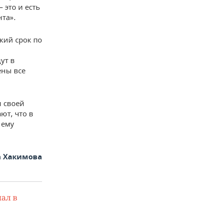
 это и есть
та».
кий срок по
ут в
ены все
 своей
ют, что в
 ему
 Хакимова
ал в