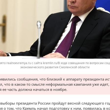
зято realnoevremya.ru с сайта kremlin.ru/В ходе совещания по вопросам со
экономического развития Смоленской области
оявились сообщения, что близкий к аппарату президента и
ал, что в каком-то смысле неформальная кампания уже идет,
я ее часть должна начаться в ноябре.
выборы президента России пройдут весной следующего го
 о том, что Кремль начал подготовку к ним, появилась в к