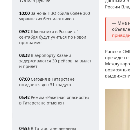
174 млн рублей
данными о 
России Вла
За ночь ПВО сбила более 300
10:00
украинских беспилотников
— Мне н
объявле
Школьники в России с 1
09:22
привод
сентября будут учиться по новой
программе
Ранее в С
В аэропорту Казани
08:38
президентс
задерживаются 30 рейсов на вылет
Международ
и прилет
возможных 
выдвижении
Сегодня в Татарстане
07:00
ожидается до +31 градуса
Режим «Ракетная опасность»
05:42
в Татарстане отменен
В Татарстане введены
04:53