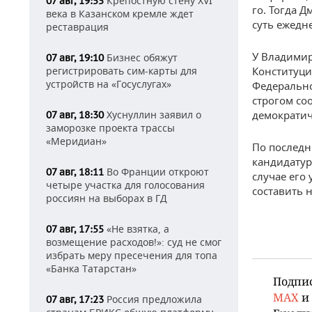
Крепостную стену XVI
07 авг, 19:55
го. Тогда 
века в Казанском кремле ждет
суть ежедн
реставрация
У Владимир
Бизнес обяжут
07 авг, 19:10
регистрировать сим-карты для
Конституци
устройств на «Госуслугах»
Федеральн
строгом со
Хуснуллин заявил о
демократич
07 авг, 18:30
заморозке проекта трассы
«Меридиан»
По послед
кандидатур
Во Франции откроют
07 авг, 18:11
случае его
четыре участка для голосования
составить 
россиян на выборах в ГД
«Не взятка, а
07 авг, 17:55
возмещение расходов!»: суд не смог
избрать меру пресечения для топа
«Банка Татарстан»
Подпи
MAX
и
Россия предложила
07 авг, 17:23