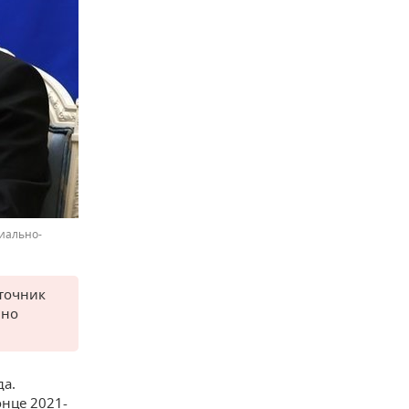
циально-
сточник
 но
да.
онце 2021-