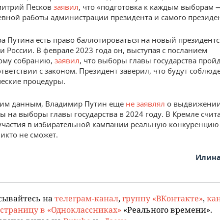
Дмитрий Песков
заявил
, что «подготовка к каждым выборам —
евной работы администрации президента и самого президен
а Путина есть право баллотироваться на новый президентс
и России. В феврале 2023 года он, выступая с посланием
ому собранию,
заявил
, что выборы главы государства пройд
ответствии с законом. Президент заверил, что будут соблюд
еские процедуры.
ним данным, Владимир Путин еще
не заявлял
о выдвижении
ы на выборы главы государства в 2024 году. В Кремле счита
 участия в избирательной кампании реальную конкуренцию
никто не сможет.
Илина
сывайтесь на
телеграм-канал
,
группу «ВКонтакте»
,
кан
страницу в «Одноклассниках»
«Реального времени».