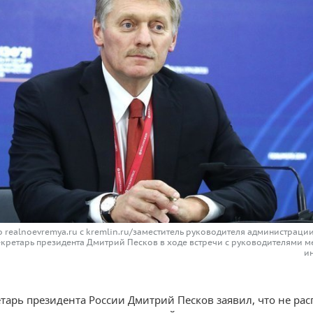
о realnoevremya.ru с kremlin.ru/заместитель руководителя администраци
екретарь президента Дмитрий Песков в ходе встречи с руководителями 
и
етарь президента России Дмитрий Песков заявил, что не рас