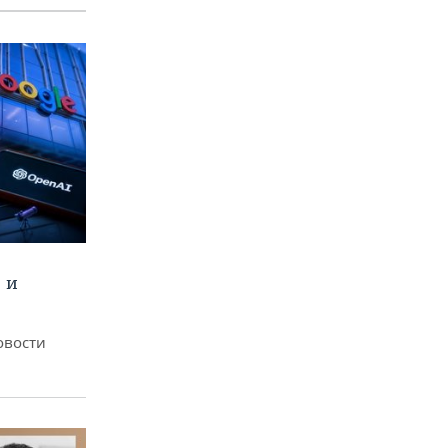
 и
овости