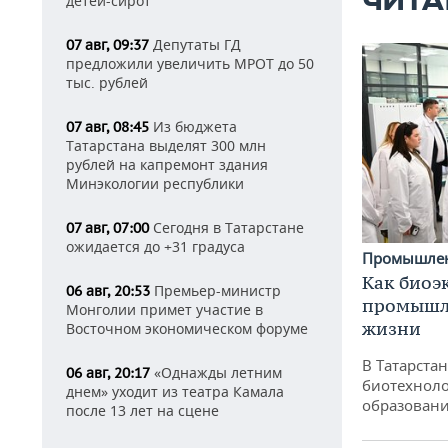
ЧИТА
детей-сирот
Депутаты ГД
07 авг, 09:37
предложили увеличить МРОТ до 50
тыс. рублей
Из бюджета
07 авг, 08:45
Татарстана выделят 300 млн
рублей на капремонт здания
Минэкологии республики
Сегодня в Татарстане
07 авг, 07:00
ожидается до +31 градуса
Промышле
Как биоэ
Премьер-министр
06 авг, 20:53
промышле
Монголии примет участие в
жизни
Восточном экономическом форуме
В Татарста
«Однажды летним
06 авг, 20:17
биотехноло
днем» уходит из театра Камала
образовани
после 13 лет на сцене