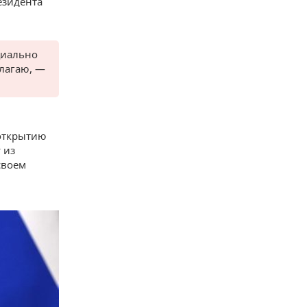
езидента
циально
олагаю, —
 открытию
 из
своем