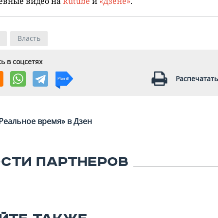
евные видео на
Rutube
и
«Дзене»
.
Власть
ь в соцсетях
Распечатать
Реальное время» в Дзен
СТИ ПАРТНЕРОВ