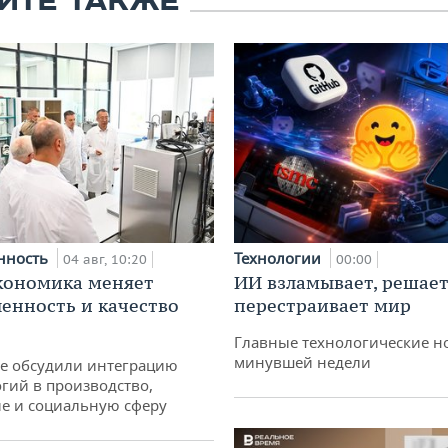
ЙТЕ ТАКЖЕ
нность
Технологии
04 авг, 10:20
00:00
кономика меняет
ИИ взламывает, решает
нность и качество
перестраивает мир
Главные технологические н
минувшей недели
не обсудили интеграцию
гий в производство,
е и социальную сферу