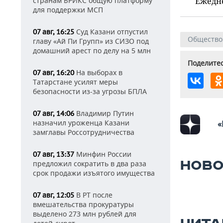
странам БРИКС общую платформу
Ежедн
для поддержки МСП
Суд Казани отпустил
07 авг, 16:25
Общество
главу «Ай Пи Групп» из СИЗО под
домашний арест по делу на 5 млн
Поделитес
На выборах в
07 авг, 16:20
Татарстане усилят меры
безопасности из-за угрозы БПЛА
Владимир Путин
07 авг, 14:06
назначил уроженца Казани
«
замглавы Россотрудничества
Минфин России
07 авг, 13:37
НОВО
предложил сократить в два раза
срок продажи изъятого имущества
В РТ после
07 авг, 12:05
вмешательства прокуратуры
выделено 273 млн рублей для