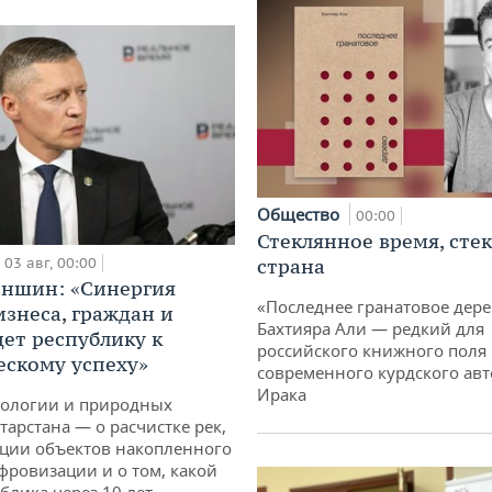
Общество
00:00
Стеклянное время, сте
03 авг, 00:00
страна
аншин: «Синергия
«Последнее гранатовое дер
изнеса, граждан и
Бахтияра Али — редкий для
дет республику к
российского книжного поля
ескому успеху»
современного курдского авт
Ирака
кологии и природных
тарстана — о расчистке рек,
ции объектов накопленного
ифровизации и о том, какой
блика через 10 лет