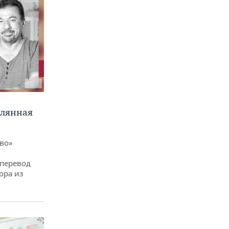
клянная
ево»
 перевод
ора из