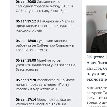
Соглашение о
06 авг, 20:00
свободной торговле между ЕАЭС и
ОАЭ вступает в силу 6 октября
В Набережных Челнах
06 авг, 19:12
представили нового председателя
городского суда
Суд приостановил
06 авг, 18:08
работу кафе Coffeeshop Company в
Казани на 30 суток
Общество
Минфин готов
06 авг, 18:00
Азат Зиг
уточнить налоговый учет затрат на
власти, б
безопасность
науки ве
экологич
Российское вино могут
06 авг, 17:28
начать продавать через «Почту
Министр э
России» и маркетплейсы
ресурсов Та
рекультива
Меры поддержки для
06 авг, 17:14
вреда, о ц
Wildberries могут объявить на
будет респу