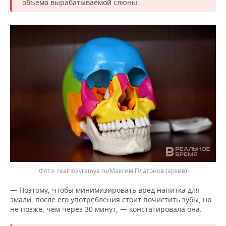
ВОДНЫЕ ВИДЫ СПОРТА
ОБРАЗОВАНИЕ
объема вырабатываемой слюны.
ХОККЕЙ С МЯЧОМ
ПРОИСШЕСТВИЯ
realnoevremya.ru/Максим Платонов (архив)
— Поэтому, чтобы минимизировать вред напитка для
эмали, после его употребления стоит почистить зубы, но
не позже, чем через 30 минут, — констатировала она.