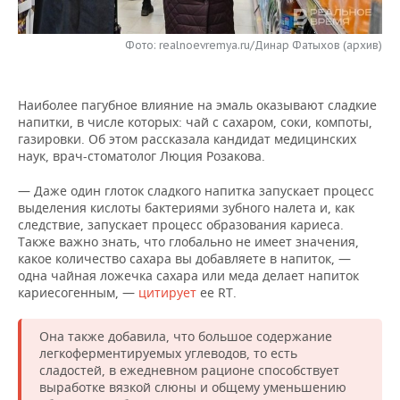
НЕФТЕХИМИЯ
РОЗНИЧНАЯ ТОРГОВЛЯ
НОВОСТИ ТЕХНОЛОГИЙ
МЕРОПРИЯТИЯ
НЕФТЬ
Фото: realnoevremya.ru/Динар Фатыхов (архив)
ТРАНСПОРТ
IT
НОВОСТИ МЕРОПРИЯТИЙ
СПОРТ
ОПК
Наиболее пагубное влияние на эмаль оказывают сладкие
УСЛУГИ
МЕДИА
ВЫЕЗДНАЯ РЕДАКЦИЯ
НОВОСТИ СПОРТА
ОБЩЕСТВО
напитки, в числе которых: чай с сахаром, соки, компоты,
ЭНЕРГЕТИКА
газировки. Об этом рассказала кандидат медицинских
ТЕЛЕКОММУНИКАЦИИ
БИЗНЕС-БРАНЧИ
ФУТБОЛ
НОВОСТИ ОБЩЕСТВА
наук, врач-стоматолог Люция Розакова.
ФОТОГАЛЕРЕЯ
— Даже один глоток сладкого напитка запускает процесс
ONLINE-КОНФЕРЕНЦИИ
ХОККЕЙ
ВЛАСТЬ
СЮЖЕТЫ
выделения кислоты бактериями зубного налета и, как
следствие, запускает процесс образования кариеса.
ОТКРЫТАЯ ЛЕКЦИЯ
БАСКЕТБОЛ
ИНФРАСТРУКТУРА
СПРАВОЧНИК
Также важно знать, что глобально не имеет значения,
какое количество сахара вы добавляете в напиток, —
одна чайная ложечка сахара или меда делает напиток
ВОЛЕЙБОЛ
ИСТОРИЯ
СПИСОК ПЕРСОН
ПОЛНАЯ ВЕРСИЯ
кариесогенным, —
цитирует
ее RT.
КИБЕРСПОРТ
КУЛЬТУРА
СПИСОК КОМПАНИЙ
Она также добавила, что большое содержание
легкоферментируемых углеводов, то есть
ФИГУРНОЕ КАТАНИЕ
МЕДИЦИНА
сладостей, в ежедневном рационе способствует
выработке вязкой слюны и общему уменьшению