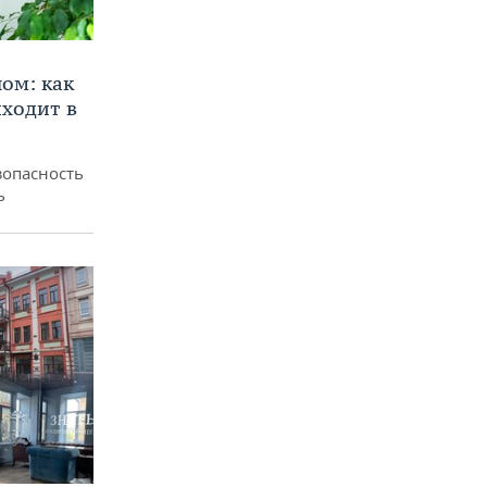
ом: как
ходит в
зопасность
ь