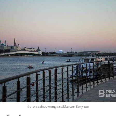
realnoevremya.ru/Максим Кокунин