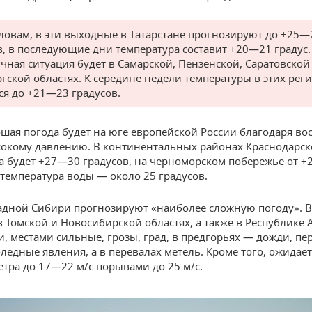
словам, в эти выходные в Татарстане прогнозируют до +25—
в, в последующие дни температура составит +20—21 градус.
чная ситуация будет в Самарской, Пензенской, Саратовской
гской областях. К середине недели температуры в этих рег
ся до +21—23 градусов.
шая погода будет на юге европейской России благодаря во
сокому давлению. В континентальных районах Краснодарск
а будет +27—30 градусов, на черноморском побережье от +2
а температура воды — около 25 градусов.
адной Сибири прогнозируют «наиболее сложную погоду». В
 Томской и Новосибирской областях, а также в Республике 
и, местами сильные, грозы, град, в предгорьях — дожди, п
оледные явления, а в перевалах метель. Кроме того, ожидает
етра до 17—22 м/с порывами до 25 м/с.