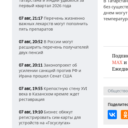
Татарстана и Индии удвоился за
В Татарста
первый квартал 2026 года
без сущест
днем могут
Перечень жизненно
07 авг, 21:17
температур
важных лекарств могут пополнить
пять препаратов
В России могут
07 авг, 20:52
расширить перечень получателей
двух пенсий
Подпи
MAX
и
Законопроект об
07 авг, 20:11
Ежедн
усилении санкций против РФ и
Ирана прошел Сенат США
Крепостную стену XVI
07 авг, 19:55
Общество
века в Казанском кремле ждет
реставрация
Поделитес
Бизнес обяжут
07 авг, 19:10
регистрировать сим-карты для
устройств на «Госуслугах»