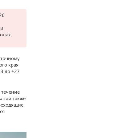
26
 и
ионах
сточному
ого края
3 до +27
 течение
Алтай также
ереходящие
ся