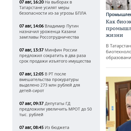
На выборах в
07 авг, 16:20
Татарстане усилят меры
безопасности из-за угрозы БПЛА
Промышле
Как биоэ
Владимир Путин
07 авг, 14:06
промышле
назначил уроженца Казани
жизни
замглавы Россотрудничества
В Татарста
Минфин России
07 авг, 13:37
биотехноло
предложил сократить в два раза
образовани
срок продажи изъятого имущества
В РТ после
07 авг, 12:05
вмешательства прокуратуры
выделено 273 млн рублей для
детей-сирот
Депутаты ГД
07 авг, 09:37
предложили увеличить МРОТ до 50
тыс. рублей
Из бюджета
07 авг, 08:45