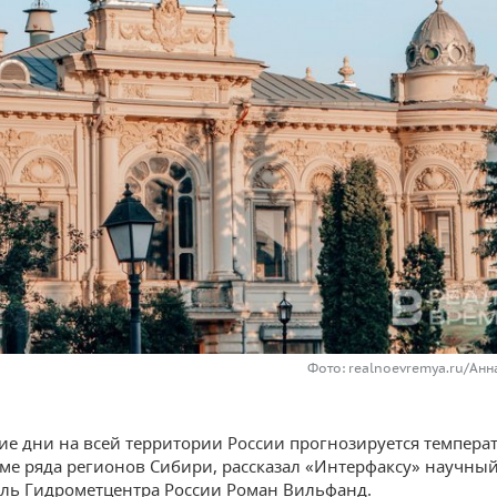
Фото: realnoevremya.ru/Ан
е дни на всей территории России прогнозируется темпера
ме ряда регионов Сибири, рассказал «Интерфаксу» научны
ль Гидрометцентра России Роман Вильфанд.