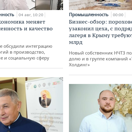
нность
Промышленность
04 авг, 10:20
00:00
кономика меняет
Бизнес-обзор: порохов
нность и качество
узаконил цеха, с подр
лагеря в Крыму требуют
млрд
не обсудили интеграцию
гий в производство,
Новый собственник НЧТЗ п
е и социальную сферу
долю и в группе компаний 
Холдинг»