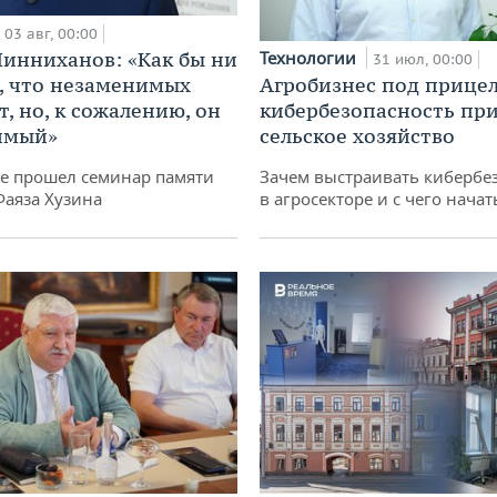
03 авг, 00:00
инниханов: «Как бы ни
Технологии
31 июл, 00:00
, что незаменимых
Агробизнес под прицел
, но, к сожалению, он
кибербезопасность при
имый»
сельское хозяйство
не прошел семинар памяти
Зачем выстраивать кибербе
Фаяза Хузина
в агросекторе и с чего начат