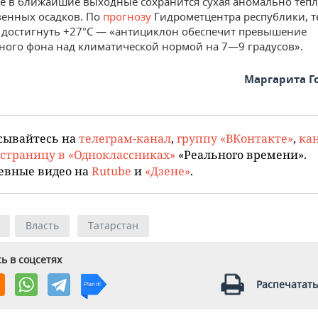
не в ближайшие выходные сохранится сухая аномально тепл
венных осадков. По
прогнозу
Гидрометцентра республики, 
 достигнуть +27°С — «антициклон обеспечит превышение
ного фона над климатической нормой на 7—9 градусов».
Маргарита Г
сывайтесь на
телеграм-канал
,
группу «ВКонтакте»
,
кан
страницу в «Одноклассниках»
«Реального времени».
евные видео на
Rutube
и
«Дзене»
.
Власть
Татарстан
ь в соцсетях
Распечатать