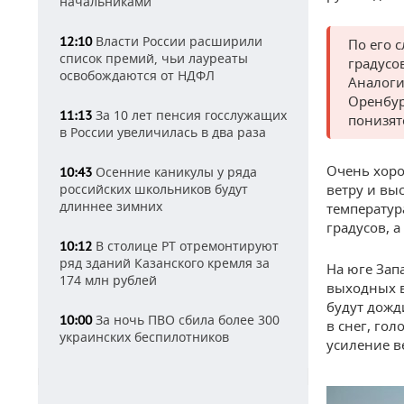
начальниками
Власти России расширили
12:10
По его 
список премий, чьи лауреаты
градусо
освобождаются от НДФЛ
Аналоги
Оренбур
За 10 лет пенсия госслужащих
11:13
понизят
в России увеличилась в два раза
Очень хоро
Осенние каникулы у ряда
10:43
российских школьников будут
ветру и вы
длиннее зимних
температур
градусов, 
В столице РТ отремонтируют
10:12
ряд зданий Казанского кремля за
На юге Зап
174 млн рублей
выходных в
будут дожд
За ночь ПВО сбила более 300
10:00
в снег, гол
украинских беспилотников
усиление в