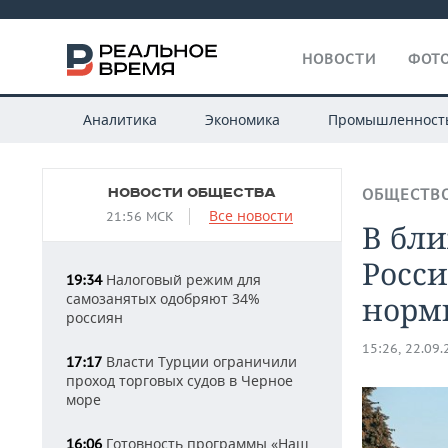
НОВОСТИ
ФОТО
Аналитика
Экономика
Промышленност
НОВОСТИ ОБЩЕСТВА
ОБЩЕСТВ
Все новости
21:56 МСК
В бл
Росс
Налоговый режим для
19:34
самозанятых одобряют 34%
норм
россиян
15:26, 22.09
Власти Турции ограничили
17:17
проход торговых судов в Черное
море
Готовность программы «Наш
16:06