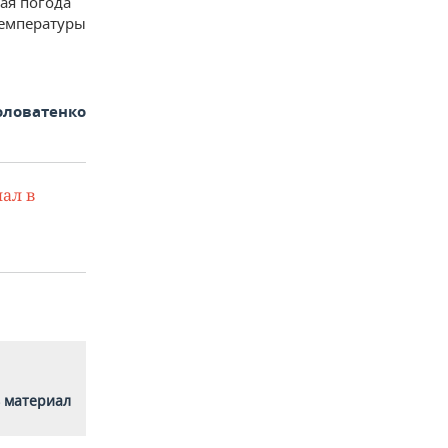
ая погода
температуры
оловатенко
ал в
 материал