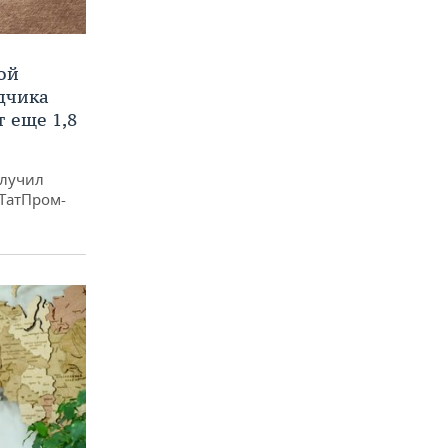
ой
ядчика
 еще 1,8
олучил
«ТатПром-