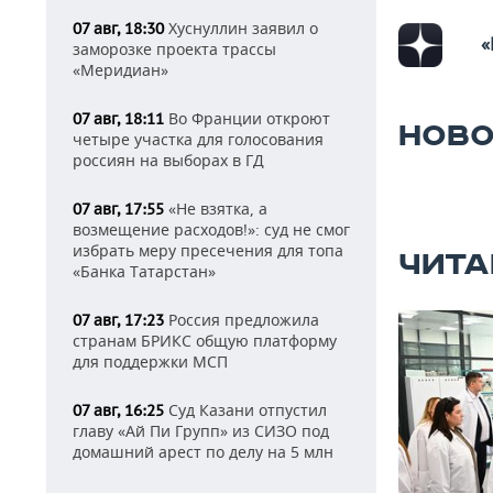
Хуснуллин заявил о
07 авг, 18:30
«
заморозке проекта трассы
«Меридиан»
Во Франции откроют
07 авг, 18:11
НОВО
четыре участка для голосования
россиян на выборах в ГД
«Не взятка, а
07 авг, 17:55
возмещение расходов!»: суд не смог
избрать меру пресечения для топа
ЧИТА
«Банка Татарстан»
Россия предложила
07 авг, 17:23
странам БРИКС общую платформу
для поддержки МСП
Суд Казани отпустил
07 авг, 16:25
главу «Ай Пи Групп» из СИЗО под
домашний арест по делу на 5 млн