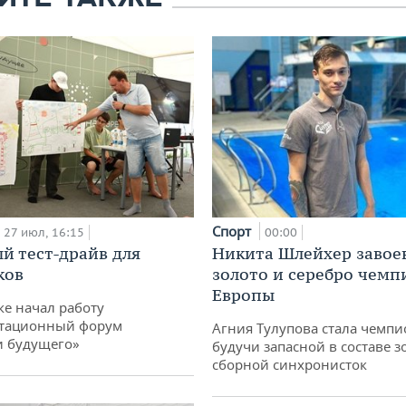
Спорт
27 июл, 16:15
00:00
й тест-драйв для
Никита Шлейхер завое
ков
золото и серебро чемп
Европы
ке начал работу
тационный форум
Агния Тулупова стала чемпи
и будущего»
будучи запасной в составе з
сборной синхронисток