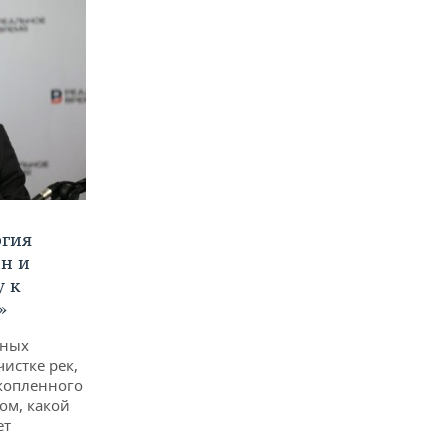
ргия
ан и
у к
»
дных
чистке рек,
копленного
ом, какой
ет