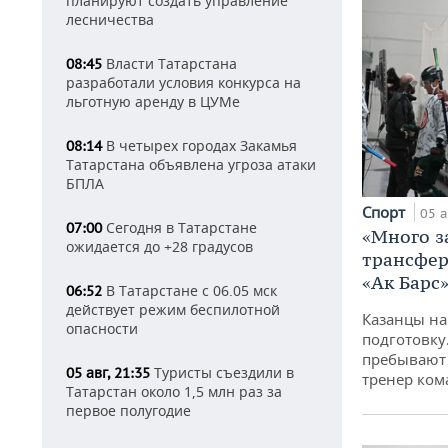
планируют создать управление
лесничества
Власти Татарстана
08:45
разработали условия конкурса на
льготную аренду в ЦУМе
В четырех городах Закамья
08:14
Татарстана объявлена угроза атаки
БПЛА
Спорт
05 а
Сегодня в Татарстане
07:00
«Много з
ожидается до +28 градусов
трансфер
«Ак Барс
В Татарстане с 06.05 мск
06:52
действует режим беспилотной
Казанцы на
опасности
подготовку
пребывают 
Туристы съездили в
05 авг, 21:35
тренер ко
Татарстан около 1,5 млн раз за
первое полугодие