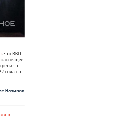
л
, что ВВП
в настоящее
третьего
22 года на
ат Назипов
ал в