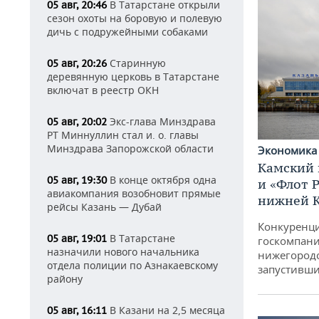
В Татарстане открыли
05 авг, 20:46
сезон охоты на боровую и полевую
дичь с подружейными собаками
Старинную
05 авг, 20:26
деревянную церковь в Татарстане
включат в реестр ОКН
Экс-глава Минздрава
05 авг, 20:02
РТ Миннуллин стал и. о. главы
Минздрава Запорожской области
Экономик
Камский 
В конце октября одна
05 авг, 19:30
и «Флот 
авиакомпания возобновит прямые
нижней 
рейсы Казань — Дубай
Конкуренци
В Татарстане
05 авг, 19:01
госкомпани
назначили нового начальника
нижегородс
отдела полиции по Азнакаевскому
запустивши
району
В Казани на 2,5 месяца
05 авг, 16:11