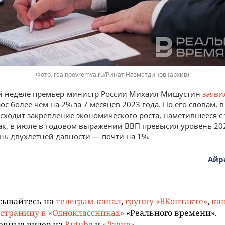
realnoevremya.ru/Ринат Назметдинов (архив)
й неделе премьер-министр России Михаил Мишустин
заяви
с более чем на 2% за 7 месяцев 2023 года. По его словам, 
сходит закрепление экономического роста, наметившееся с 
Так, в июле в годовом выражении ВВП превысил уровень 20
ень двухлетней давности — почти на 1%.
Айр
сывайтесь на
телеграм-канал
,
группу «ВКонтакте»
,
кан
страницу в «Одноклассниках»
«Реального времени».
евные видео на
Rutube
и
«Дзене»
.