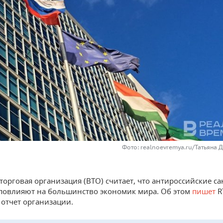
Фото: realnoevremya.ru/Татьяна 
торговая организация (ВТО) считает, что антироссийские с
повлияют на большинство экономик мира. Об этом
пишет
R
 отчет организации.