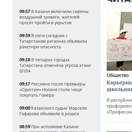
В Казани включили сирены
09:57
воздушной тревоги, жителей
просят пройти в укрытия
В пяти соседних с
09:39
Татарстаном регионах объявили
ракетную опасность
В четырех городах
09:18
Татарстана отменена угроза атаки
БПЛА
Общество
Карьерны
Россияне после премьеры
09:17
школьни
«Одиссеи» Нолана стали чаще
покупать Гомера
В республи
профориен
Казанского судью Марселя
09:00
«Професси
Гафарова объявили в розыск
При исполкоме Казани
08:59