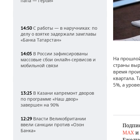
папа — Герой»
С работы — в наручниках: по
14:50
делу о взятке задержали замглавы
«Банка Татарстан»
В России зафиксированы
14:05
На прошло
массовые сбои онлайн-сервисов и
страны выро
мобильной связи
время прои
квартала. 
5%, а уров
В Казани капремонт дворов
13:25
по программе «Наш двор»
завершен на 90%
Власти Великобритании
12:29
ввели санкции против «Озон
Подпи
Банка»
MAX
и
Ежедн