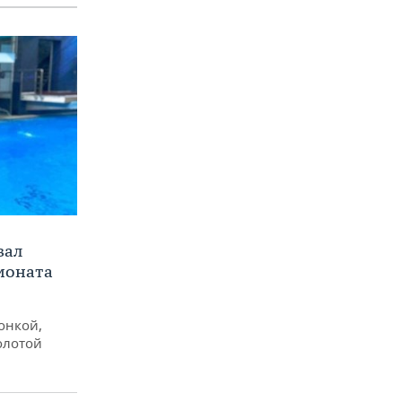
вал
ионата
онкой,
олотой