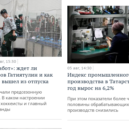
вг, 15:30
абот»: ждет ли
05 авг, 14:30
ов Гатиятулин и как
Индекс промышленног
» вышел из отпуска
производства в Татарс
год вырос на 6,2%
чали предсезонную
. В каком настроении
При этом показатели более 
хоккеисты и главный
половины обрабатывающих
манды
производств снизились