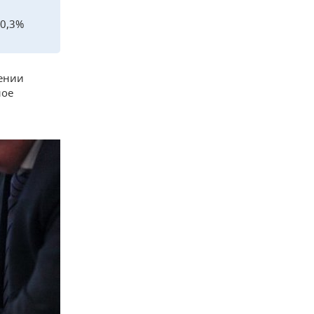
 0,3%
ении
ное