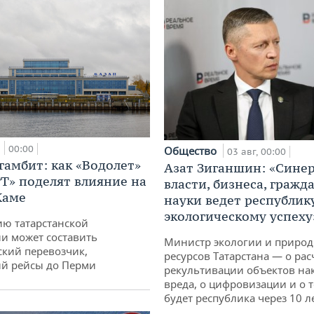
а
00:00
Общество
03 авг, 00:00
гамбит: как «Водолет»
Азат Зиганшин: «Сине
РТ» поделят влияние на
власти, бизнеса, гражд
Каме
науки ведет республик
экологическому успеху
ю татарстанской
и может составить
Министр экологии и приро
кий перевозчик,
ресурсов Татарстана — о рас
й рейсы до Перми
рекультивации объектов на
вреда, о цифровизации и о т
будет республика через 10 л