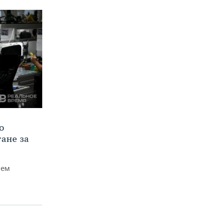
о
тане за
чем