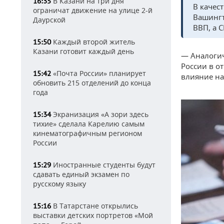
В Казани на три дня
16:35
В качес
ограничат движение на улице 2-й
Вашингт
Даурской
ВВП, а 
Каждый второй житель
15:50
Казани готовит каждый день
— Аналоги
России в о
«Почта России» планирует
15:42
влияние на
обновить 215 отделений до конца
года
Экранизация «А зори здесь
15:34
тихие» сделала Карелию самым
кинематографичным регионом
России
Иностранные студенты будут
15:29
сдавать единый экзамен по
русскому языку
В Татарстане открылись
15:16
выставки детских портретов «Мой