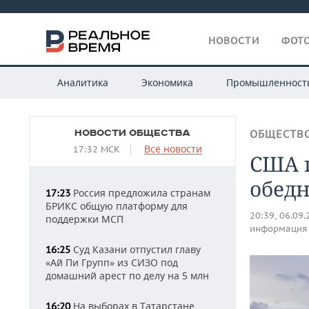
НОВОСТИ
ФОТО
Аналитика
Экономика
Промышленност
НОВОСТИ ОБЩЕСТВА
ОБЩЕСТВ
Все новости
17:32 МСК
США п
обед
Россия предложила странам
17:23
БРИКС общую платформу для
20:39, 06.09
поддержки МСП
информация
Суд Казани отпустил главу
16:25
«Ай Пи Групп» из СИЗО под
домашний арест по делу на 5 млн
На выборах в Татарстане
16:20