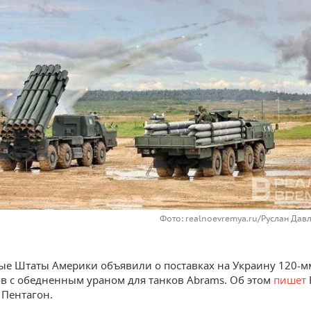
Фото: realnoevremya.ru/Руслан Дав
е Штаты Америки объявили о поставках на Украину 120-м
в с обедненным ураном для танков Abrams. Об этом
пишет
 Пентагон.