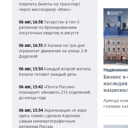
покупать билеты на транспорт
через мессенджер «Макс»
Татарстан в топ-5
06 авг, 16:38
регионов по бронированиям
посуточных квартир в августе
В Казани на три дня
06 авг, 16:35
ограничат движение на улице 2-й
Даурской
Каждый второй житель
06 авг, 15:50
Недвижим
Казани готовит каждый день
Бизнес в
наследия
«Почта России»
06 авг, 15:42
национа
планирует обновить 215 отделений
до конца года
Аренда ко
глазами ка
Экранизация «А зори
06 авг, 15:34
здесь тихие» сделала Карелию
самым кинематографичным
регионом России