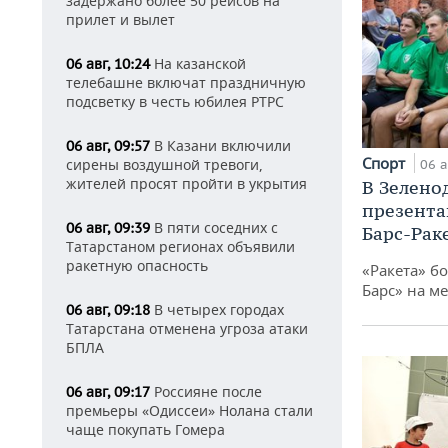
задержано более 50 рейсов на
прилет и вылет
На казанской
06 авг, 10:24
телебашне включат праздничную
подсветку в честь юбилея РТРС
В Казани включили
06 авг, 09:57
Спорт
сирены воздушной тревоги,
06 а
жителей просят пройти в укрытия
В Зелено
презента
В пяти соседних с
06 авг, 09:39
Барс-Рак
Татарстаном регионах объявили
ракетную опасность
«Ракета» б
Барс» на ме
В четырех городах
06 авг, 09:18
Татарстана отменена угроза атаки
БПЛА
Россияне после
06 авг, 09:17
премьеры «Одиссеи» Нолана стали
чаще покупать Гомера