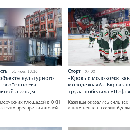
ость
Спорт
31 июл, 18:10
07:00
 объекте культурного
«Кровь с молоком»: как
: особенности
молодежь «Ак Барса» н
льной аренды
труда победила «Нефт
ммерческих площадей в ОКН
Казанцы оказались сильнее
занских предпринимателей
альметьевцев в серии булл