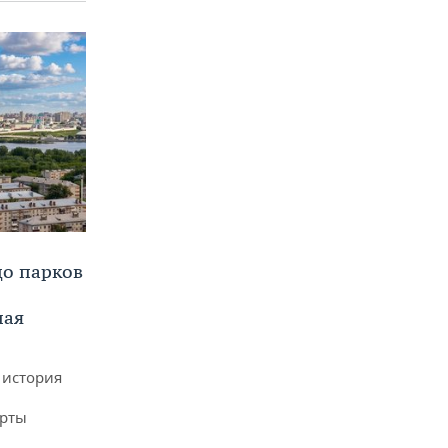
до парков
ная
 история
арты