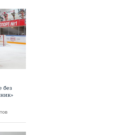
е без
яник»
итов