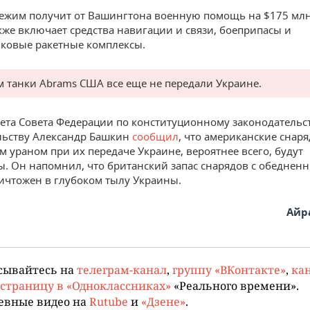
ежим получит от Вашингтона военную помощь на $175 млн
же включает средства навигации и связи, боеприпасы и
ковые ракетные комплексы.
м танки Abrams США все еще не передали Украине.
ета Совета Федерации по конституционному законодательс
льству Александр Башкин
сообщил
, что американские снаря
 ураном при их передаче Украине, вероятнее всего, будут
. Он напомнил, что британский запас снарядов с обеднен
ичтожен в глубоком тылу Украины.
Айр
сывайтесь на
телеграм-канал
,
группу «ВКонтакте»
,
кан
страницу в «Одноклассниках»
«Реального времени».
евные видео на
Rutube
и
«Дзене»
.