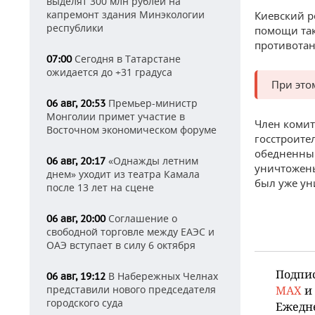
выделят 300 млн рублей на
капремонт здания Минэкологии
Киевский р
республики
помощи так
противотан
Сегодня в Татарстане
07:00
ожидается до +31 градуса
При это
Премьер-министр
06 авг, 20:53
Монголии примет участие в
Член комит
Восточном экономическом форуме
госстроите
обедненным
«Однажды летним
06 авг, 20:17
уничтожены
днем» уходит из театра Камала
был уже ун
после 13 лет на сцене
Соглашение о
06 авг, 20:00
свободной торговле между ЕАЭС и
ОАЭ вступает в силу 6 октября
Подпи
В Набережных Челнах
06 авг, 19:12
представили нового председателя
MAX
и
городского суда
Ежедн