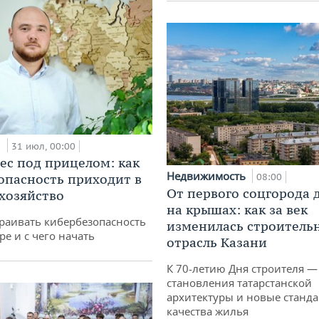
и
31 июл, 00:00
ес под прицелом: как
Недвижимость
опасность приходит в
08:00
От первого соцгорода 
 хозяйство
на крышах: как за век
раивать кибербезопасность
изменилась строитель
ре и с чего начать
отрасль Казани
К 70-летию Дня строителя —
становления татарстанской
архитектуры и новые станд
качества жилья