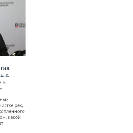
ргия
ан и
у к
»
дных
чистке рек,
копленного
ом, какой
ет