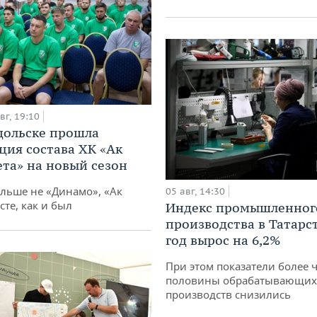
вг, 19:10
дольске прошла
ция состава ХК «Ак
ета» на новый сезон
ольше не «Динамо», «Ак
05 авг, 14:30
сте, как и был
Индекс промышленног
производства в Татарс
год вырос на 6,2%
При этом показатели более 
половины обрабатывающих
производств снизились