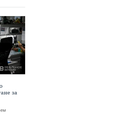
о
тане за
чем