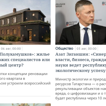
Общество
06 авг, 00:00
03 авг, 00:00
«Полукамушков»: жилье
Азат Зиганшин: «Сине
зжих специалистов или
власти, бизнеса, гражд
ный центр?
науки ведет республик
экологическому успеху
отки концепции реновации
ого квартала в
Министр экологии и приро
ске устроили всероссийский
ресурсов Татарстана — о рас
рекультивации объектов на
вреда, о цифровизации и о т
будет республика через 10 л