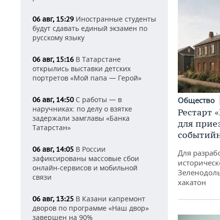
Иностранные студенты
06 авг, 15:29
будут сдавать единый экзамен по
русскому языку
В Татарстане
06 авг, 15:16
открылись выставки детских
портретов «Мой папа — Герой»
С работы — в
Общество
06 авг, 14:50
наручниках: по делу о взятке
Рестарт 
задержали замглавы «Банка
для прие
Татарстан»
событий
В России
06 авг, 14:05
Для разраб
зафиксированы массовые сбои
историческ
онлайн-сервисов и мобильной
Зеленодоль
связи
хакатон
В Казани капремонт
06 авг, 13:25
дворов по программе «Наш двор»
завершен на 90%