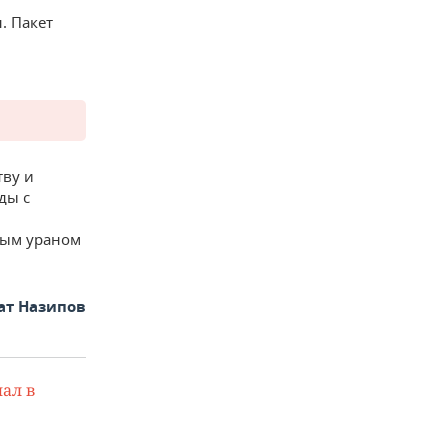
. Пакет
тву и
ды с
ным ураном
ат Назипов
ал в