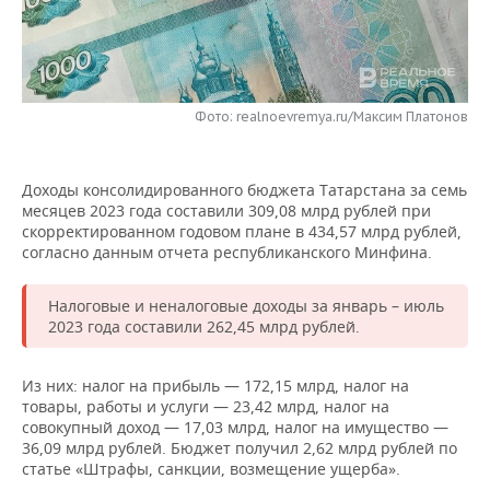
НЕФТЕХИМИЯ
РОЗНИЧНАЯ ТОРГОВЛЯ
НОВОСТИ ТЕХНОЛОГИЙ
МЕРОПРИЯТИЯ
НЕФТЬ
ТРАНСПОРТ
IT
НОВОСТИ МЕРОПРИЯТИЙ
СПОРТ
ОПК
Фото: realnoevremya.ru/Максим Платонов
УСЛУГИ
МЕДИА
ВЫЕЗДНАЯ РЕДАКЦИЯ
НОВОСТИ СПОРТА
ОБЩЕСТВО
ЭНЕРГЕТИКА
Доходы консолидированного бюджета Татарстана за семь
ТЕЛЕКОММУНИКАЦИИ
БИЗНЕС-БРАНЧИ
ФУТБОЛ
НОВОСТИ ОБЩЕСТВА
ФОТОГАЛЕРЕЯ
месяцев 2023 года составили 309,08 млрд рублей при
скорректированном годовом плане в 434,57 млрд рублей,
ONLINE-КОНФЕРЕНЦИИ
ХОККЕЙ
ВЛАСТЬ
СЮЖЕТЫ
согласно данным отчета республиканского Минфина.
ОТКРЫТАЯ ЛЕКЦИЯ
БАСКЕТБОЛ
ИНФРАСТРУКТУРА
СПРАВОЧНИК
Налоговые и неналоговые доходы за январь ­– июль
2023 года составили 262,45 млрд рублей.
ВОЛЕЙБОЛ
ИСТОРИЯ
СПИСОК ПЕРСОН
ПОЛНАЯ ВЕРСИЯ
Из них: налог на прибыль — 172,15 млрд, налог на
КИБЕРСПОРТ
КУЛЬТУРА
СПИСОК КОМПАНИЙ
товары, работы и услуги — 23,42 млрд, налог на
совокупный доход — 17,03 млрд, налог на имущество —
ФИГУРНОЕ КАТАНИЕ
МЕДИЦИНА
36,09 млрд рублей. Бюджет получил 2,62 млрд рублей по
статье «Штрафы, санкции, возмещение ущерба».