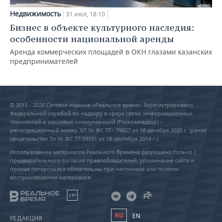
Недвижимость
31 июл, 18:10
Бизнес в объекте культурного наследия:
особенности национальной аренды
Аренда коммерческих площадей в ОКН глазами казанских
предпринимателей
© 2015 - 2026 Сетевое издание «Реальное время» Зарегистрировано
Федеральной службой по надзору в сфере связи, информационных
технологий и массовых коммуникаций (Роскомнадзор) –
регистрационный номер ЭЛ № ФС 77 - 79627 от 18 декабря 2020 г. (ранее
свидетельство Эл № ФС 77-59331 от 18 сентября 2014 г.)
Использование материалов Реального Времени разрешено только с
предварительного согласия правообладателей, упоминание сайта и
прямая гиперссылка обязательны при частичном или полном
воспроизведении материалов.
18+
RU
EN
РЕДАКЦИЯ