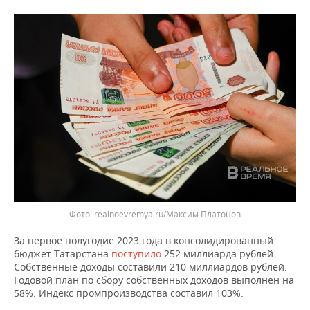
ВОДНЫЕ ВИДЫ СПОРТА
ОБРАЗОВАНИЕ
ХОККЕЙ С МЯЧОМ
ПРОИСШЕСТВИЯ
realnoevremya.ru/Максим Платонов
За первое полугодие 2023 года в консолидированный
бюджет Татарстана
поступило
252 миллиарда рублей.
Собственные доходы составили 210 миллиардов рублей.
Годовой план по сбору собственных доходов выполнен на
58%. Индекс промпроизводства составил 103%.