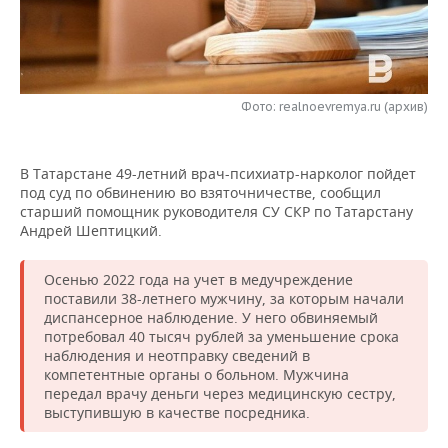
НЕФТЕХИМИЯ
РОЗНИЧНАЯ ТОРГОВЛЯ
НОВОСТИ ТЕХНОЛОГИЙ
МЕРОПРИЯТИЯ
НЕФТЬ
ТРАНСПОРТ
IT
НОВОСТИ МЕРОПРИЯТИЙ
СПОРТ
ОПК
Фото: realnoevremya.ru (архив)
УСЛУГИ
МЕДИА
ВЫЕЗДНАЯ РЕДАКЦИЯ
НОВОСТИ СПОРТА
ОБЩЕСТВО
ЭНЕРГЕТИКА
В Татарстане 49-летний врач-психиатр-нарколог пойдет
ТЕЛЕКОММУНИКАЦИИ
БИЗНЕС-БРАНЧИ
ФУТБОЛ
НОВОСТИ ОБЩЕСТВА
ФОТОГАЛЕРЕЯ
под суд по обвинению во взяточничестве, сообщил
старший помощник руководителя СУ СКР по Татарстану
ONLINE-КОНФЕРЕНЦИИ
ХОККЕЙ
ВЛАСТЬ
СЮЖЕТЫ
Андрей Шептицкий.
ОТКРЫТАЯ ЛЕКЦИЯ
БАСКЕТБОЛ
ИНФРАСТРУКТУРА
СПРАВОЧНИК
Осенью 2022 года на учет в медучреждение
поставили 38-летнего мужчину, за которым начали
ВОЛЕЙБОЛ
ИСТОРИЯ
СПИСОК ПЕРСОН
ПОЛНАЯ ВЕРСИЯ
диспансерное наблюдение. У него обвиняемый
потребовал 40 тысяч рублей за уменьшение срока
наблюдения и неотправку сведений в
КИБЕРСПОРТ
КУЛЬТУРА
СПИСОК КОМПАНИЙ
компетентные органы о больном. Мужчина
передал врачу деньги через медицинскую сестру,
ФИГУРНОЕ КАТАНИЕ
МЕДИЦИНА
выступившую в качестве посредника.