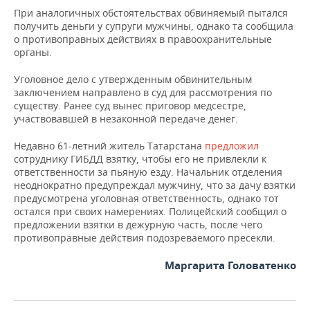
ВОДНЫЕ ВИДЫ СПОРТА
ОБРАЗОВАНИЕ
При аналогичных обстоятельствах обвиняемый пытался
получить деньги у супруги мужчины, однако та сообщила
ХОККЕЙ С МЯЧОМ
ПРОИСШЕСТВИЯ
о противоправных действиях в правоохранительные
органы.
Уголовное дело с утвержденным обвинительным
заключением направлено в суд для рассмотрения по
существу. Ранее суд вынес приговор медсестре,
участвовавшей в незаконной передаче денег.
Недавно 61-летний житель Татарстана
предложил
сотруднику ГИБДД взятку, чтобы его не привлекли к
ответственности за пьяную езду. Начальник отделения
неоднократно предупреждал мужчину, что за дачу взятки
предусмотрена уголовная ответственность, однако тот
остался при своих намерениях. Полицейский сообщил о
предложении взятки в дежурную часть, после чего
противоправные действия подозреваемого пресекли.
Маргарита Головатенко