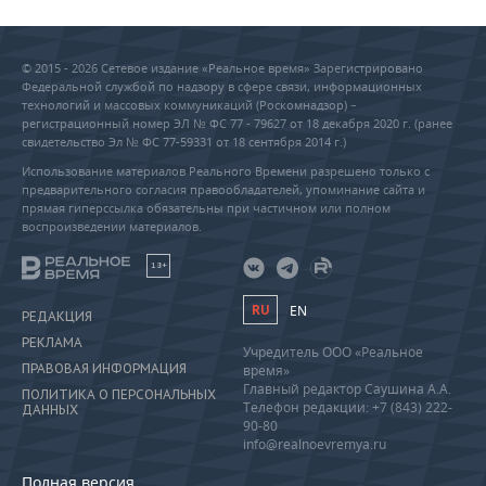
© 2015 - 2026 Сетевое издание «Реальное время» Зарегистрировано
Федеральной службой по надзору в сфере связи, информационных
технологий и массовых коммуникаций (Роскомнадзор) –
регистрационный номер ЭЛ № ФС 77 - 79627 от 18 декабря 2020 г. (ранее
свидетельство Эл № ФС 77-59331 от 18 сентября 2014 г.)
Использование материалов Реального Времени разрешено только с
предварительного согласия правообладателей, упоминание сайта и
прямая гиперссылка обязательны при частичном или полном
воспроизведении материалов.
18+
RU
EN
РЕДАКЦИЯ
РЕКЛАМА
Учредитель ООО «Реальное
ПРАВОВАЯ ИНФОРМАЦИЯ
время»
Главный редактор Саушина А.А.
ПОЛИТИКА О ПЕРСОНАЛЬНЫХ
Телефон редакции: +7 (843) 222-
ДАННЫХ
90-80
info@realnoevremya.ru
Полная версия