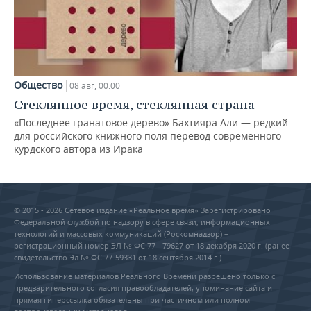
Общество
08 авг, 00:00
Стеклянное время, стеклянная страна
«Последнее гранатовое дерево» Бахтияра Али — редкий
для российского книжного поля перевод современного
курдского автора из Ирака
© 2015 - 2026 Сетевое издание «Реальное время» Зарегистрировано
Федеральной службой по надзору в сфере связи, информационных
технологий и массовых коммуникаций (Роскомнадзор) –
регистрационный номер ЭЛ № ФС 77 - 79627 от 18 декабря 2020 г. (ранее
свидетельство Эл № ФС 77-59331 от 18 сентября 2014 г.)
Использование материалов Реального Времени разрешено только с
предварительного согласия правообладателей, упоминание сайта и
прямая гиперссылка обязательны при частичном или полном