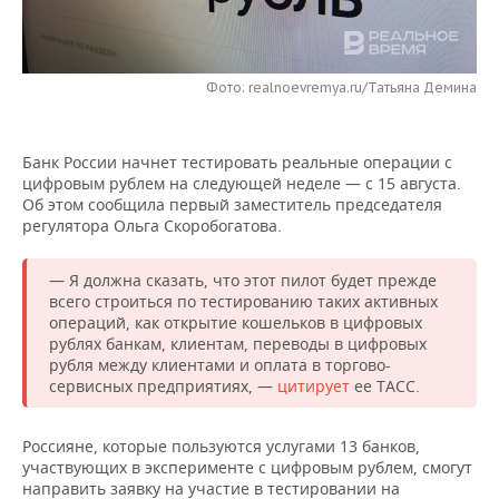
НЕФТЕХИМИЯ
РОЗНИЧНАЯ ТОРГОВЛЯ
НОВОСТИ ТЕХНОЛОГИЙ
МЕРОПРИЯТИЯ
НЕФТЬ
Фото: realnoevremya.ru/Татьяна Демина
ТРАНСПОРТ
IT
НОВОСТИ МЕРОПРИЯТИЙ
СПОРТ
ОПК
УСЛУГИ
МЕДИА
ВЫЕЗДНАЯ РЕДАКЦИЯ
НОВОСТИ СПОРТА
ОБЩЕСТВО
ЭНЕРГЕТИКА
Банк России начнет тестировать реальные операции с
цифровым рублем на следующей неделе — с 15 августа.
ТЕЛЕКОММУНИКАЦИИ
БИЗНЕС-БРАНЧИ
ФУТБОЛ
НОВОСТИ ОБЩЕСТВА
ФОТОГАЛЕРЕЯ
Об этом сообщила первый заместитель председателя
регулятора Ольга Скоробогатова.
ONLINE-КОНФЕРЕНЦИИ
ХОККЕЙ
ВЛАСТЬ
СЮЖЕТЫ
— Я должна сказать, что этот пилот будет прежде
ОТКРЫТАЯ ЛЕКЦИЯ
БАСКЕТБОЛ
ИНФРАСТРУКТУРА
СПРАВОЧНИК
всего строиться по тестированию таких активных
операций, как открытие кошельков в цифровых
рублях банкам, клиентам, переводы в цифровых
ВОЛЕЙБОЛ
ИСТОРИЯ
СПИСОК ПЕРСОН
ПОЛНАЯ ВЕРСИЯ
рубля между клиентами и оплата в торгово-
сервисных предприятиях, —
цитирует
ее ТАСС.
КИБЕРСПОРТ
КУЛЬТУРА
СПИСОК КОМПАНИЙ
Россияне, которые пользуются услугами 13 банков,
ФИГУРНОЕ КАТАНИЕ
МЕДИЦИНА
участвующих в эксперименте с цифровым рублем, смогут
направить заявку на участие в тестировании на