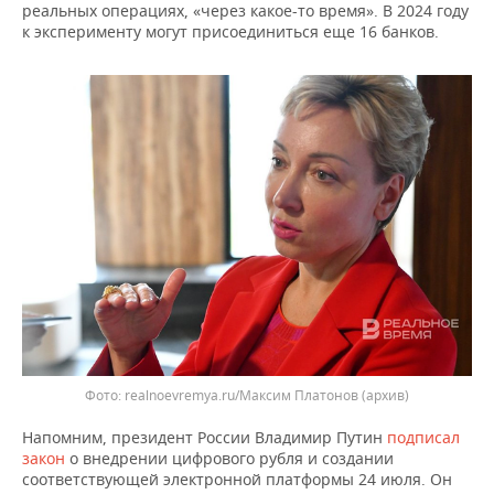
ВОДНЫЕ ВИДЫ СПОРТА
ОБРАЗОВАНИЕ
реальных операциях, «через какое-то время». В 2024 году
к эксперименту могут присоединиться еще 16 банков.
ХОККЕЙ С МЯЧОМ
ПРОИСШЕСТВИЯ
realnoevremya.ru/Максим Платонов (архив)
Напомним, президент России Владимир Путин
подписал
закон
о внедрении цифрового рубля и создании
соответствующей электронной платформы 24 июля. Он