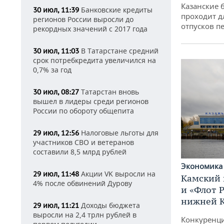
Казанские 
Банковские кредиты
30 июл, 11:39
проходит д
регионов России выросли до
отпусков п
рекордных значений с 2017 года
В Татарстане средний
30 июл, 11:03
срок потребкредита увеличился на
0,7% за год
Татарстан вновь
30 июл, 08:27
вышел в лидеры среди регионов
России по обороту общепита
Налоговые льготы для
29 июл, 12:56
участников СВО и ветеранов
составили 8,5 млрд рублей
Экономик
Акции VK выросли на
29 июл, 11:48
Камский 
4% после обвинений Дурову
и «Флот 
нижней 
Доходы бюджета
29 июл, 11:21
выросли на 2,4 трлн рублей в
Конкуренци