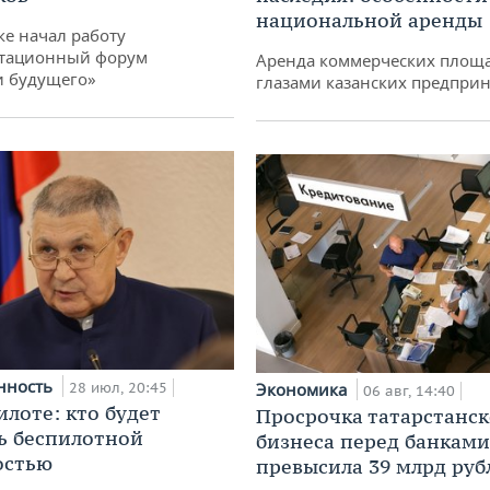
национальной аренды
ке начал работу
тационный форум
Аренда коммерческих площ
и будущего»
глазами казанских предпри
нность
28 июл, 20:45
Экономика
06 авг, 14:40
илоте: кто будет
Просрочка татарстанск
ь беспилотной
бизнеса перед банками
остью
превысила 39 млрд руб