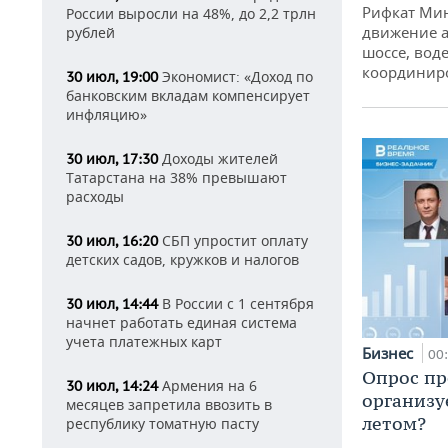
Рифкат Мин
России выросли на 48%, до 2,2 трлн
движение а
рублей
шоссе, воде
координир
Экономист: «Доход по
30 июл, 19:00
банковским вкладам компенсирует
инфляцию»
Доходы жителей
30 июл, 17:30
Татарстана на 38% превышают
расходы
СБП упростит оплату
30 июл, 16:20
детских садов, кружков и налогов
В России с 1 сентября
30 июл, 14:44
начнет работать единая система
учета платежных карт
Бизнес
00
Опрос пр
Армения на 6
30 июл, 14:24
организу
месяцев запретила ввозить в
летом?
республику томатную пасту