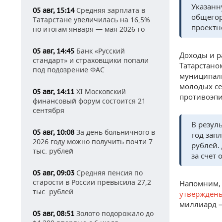
Указанн
Средняя зарплата в
05 авг, 15:14
общегор
Татарстане увеличилась на 16,5%
проектн
по итогам января — мая 2026-го
Банк «Русский
05 авг, 14:45
Доходы и р
стандарт» и страховщики попали
Татарстано
под подозрение ФАС
муниципаль
молодых се
XI Московский
05 авг, 14:11
противоэпи
финансовый форум состоится 21
сентября
В резул
За день больничного в
05 авг, 10:08
год зап
2026 году можно получить почти 7
рублей.
тыс. рублей
за счет 
Средняя пенсия по
05 авг, 09:03
старости в России превысила 27,2
Напомним, 
тыс. рублей
утвержден
миллиард —
Золото подорожало до
05 авг, 08:51