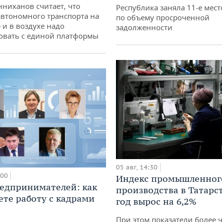
ниханов считает, что
Республика заняла 11-е мест
втономного транспорта на
по объему просроченной
 и в воздухе надо
задолженности
овать с единой платформы
05 авг, 14:30
:00
Индекс промышленног
едпринимателей: как
производства в Татарс
ете работу с кадрами
год вырос на 6,2%
При этом показатели более 