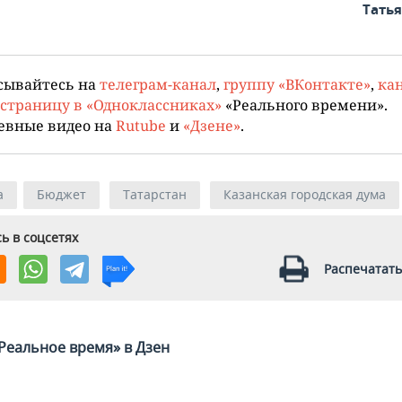
Тать
сывайтесь на
телеграм-канал
,
группу «ВКонтакте»
,
кан
страницу в «Одноклассниках»
«Реального времени».
евные видео на
Rutube
и
«Дзене»
.
а
Бюджет
Татарстан
Казанская городская дума
ь в соцсетях
Распечатать
Реальное время» в Дзен