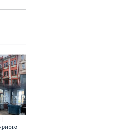
0
урного