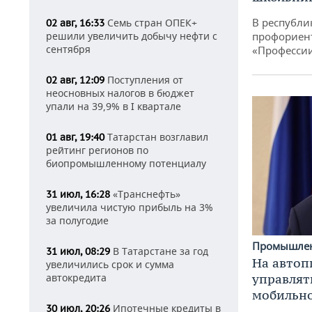
В республи
Семь стран ОПЕК+
02 авг, 16:33
решили увеличить добычу нефти с
профориен
сентября
«Професси
Поступления от
02 авг, 12:09
неосновных налогов в бюджет
упали на 39,9% в I квартале
Татарстан возглавил
01 авг, 19:40
рейтинг регионов по
биопромышленному потенциалу
«Транснефть»
31 июл, 16:28
увеличила чистую прибыль на 3%
за полугодие
Промышле
В Татарстане за год
31 июл, 08:29
На автоп
увеличились срок и сумма
управлят
автокредита
мобильн
Ипотечные кредиты в
30 июл, 20:26