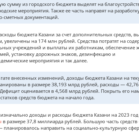
ую сумму из городского бюджета выделят на благоустройст
одские мероприятия. Также ее часть направят на разработк
о-сметных документаций.
асходы бюджета Казани за счет дополнительных средств, 
м, увеличены на 174 млн рублей. Средства потратят на сод
ных учреждений и выплаты их работникам, обеспечение 
мей, установку дорожных знаков, дезинфекцию и
демические мероприятия и так далее.
ьтате внесенных изменений, доходы бюджета Казани на те
ланированы в размере 38,193 млрд рублей, расходы — 42,7
 Дефицит оценивается в 4,568 млрд рублей. Покрыть его н
остатков средств бюджета на начало года.
изначально доходы и расходы бюджета Казани на 2023 го
ы
в размере 37,8 миллиарда рублей. Большую часть средств
 планировалось направить на социально-культурную сфер