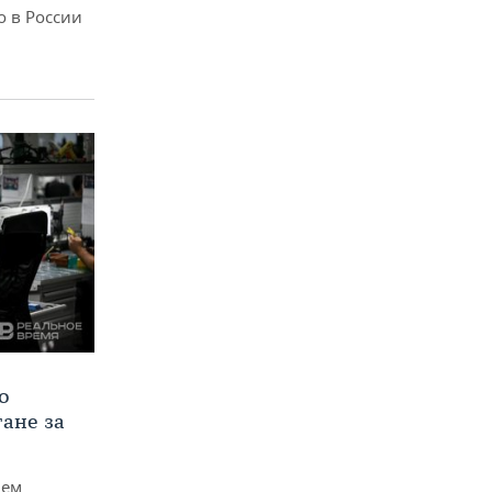
о в России
о
тане за
чем