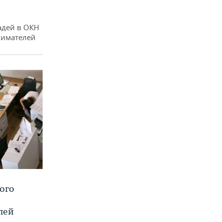
адей в ОКН
нимателей
ого
лей