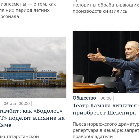
бизнесмены — о том, как
половины обрабатывающих
ля них период летних
производств снизились
ерсонала
Общество
00:00
а
06 авг, 00:00
Театр Камала лишится 
гамбит: как «Водолет»
приобретет Шекспира
РТ» поделят влияние на
Пьеса норвежского драматур
Каме
репертуара в декабре: запре
ю татарстанской
правообладатели