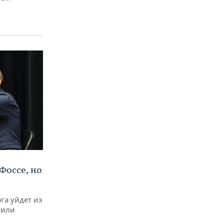
Фоссе, но
га уйдет из
тили