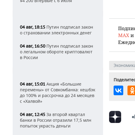
$4 200 впервые с 6 июля
Путин подписал закон
04 авг, 18:15
Подпи
о страховании электронных денег
MAX
и
Ежедн
Путин подписал закон
04 авг, 16:50
о легальном обороте криптовалют
в России
Экономик
Поделитес
Акция «Большие
04 авг, 15:01
перемены» от Совкомбанка: кешбэк
до 100% и рассрочка до 24 месяцев
с «Халвой»
За второй квартал
04 авг, 12:45
«
банки в России отразили 17,5 млн
попыток украсть деньги