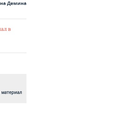
яна Демина
ал в
 материал