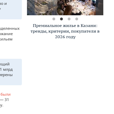
во и
у
Премиальное жилье в Казани:
выделенных
тренды, критерии, покупатели в
ержание
2026 году
жильем
кущий
61 млрд
амерены
д
были
 — 31
у.