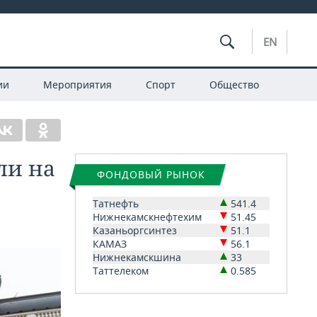
EN
ии
Мероприятия
Спорт
Общество
ли на
ФОНДОВЫЙ РЫНОК
Татнефть
541.4
Нижнекамскнефтехим
51.45
Казаньоргсинтез
51.1
КАМАЗ
56.1
Нижнекамскшина
33
Таттелеком
0.585