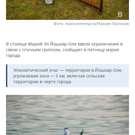
НЕФТЕХИМИЯ
РОЗНИЧНАЯ ТОРГОВЛЯ
НОВОСТИ ТЕХНОЛОГИЙ
МЕРОПРИЯТИЯ
НЕФТЬ
Фото: realnoevremya.ru/Максим Платонов
ТРАНСПОРТ
IT
НОВОСТИ МЕРОПРИЯТИЙ
СПОРТ
ОПК
УСЛУГИ
МЕДИА
ВЫЕЗДНАЯ РЕДАКЦИЯ
НОВОСТИ СПОРТА
ОБЩЕСТВО
ЭНЕРГЕТИКА
В столице Марий Эл Йошкар-Оле ввели ограничения в
связи с птичьим гриппом, сообщает в пятницу мэрия
ТЕЛЕКОММУНИКАЦИИ
БИЗНЕС-БРАНЧИ
ФУТБОЛ
НОВОСТИ ОБЩЕСТВА
ФОТОГАЛЕРЕЯ
города.
ONLINE-КОНФЕРЕНЦИИ
ХОККЕЙ
ВЛАСТЬ
СЮЖЕТЫ
Эпизоотический очаг — территория в Йошкар-Оле,
угрожаемая зона — 5 км, включая сельские
ОТКРЫТАЯ ЛЕКЦИЯ
БАСКЕТБОЛ
ИНФРАСТРУКТУРА
СПРАВОЧНИК
территории в черте города.
ВОЛЕЙБОЛ
ИСТОРИЯ
СПИСОК ПЕРСОН
ПОЛНАЯ ВЕРСИЯ
КИБЕРСПОРТ
КУЛЬТУРА
СПИСОК КОМПАНИЙ
ФИГУРНОЕ КАТАНИЕ
МЕДИЦИНА