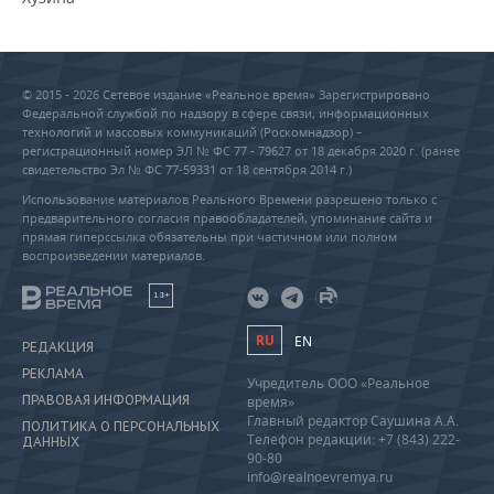
© 2015 - 2026 Сетевое издание «Реальное время» Зарегистрировано
Федеральной службой по надзору в сфере связи, информационных
технологий и массовых коммуникаций (Роскомнадзор) –
регистрационный номер ЭЛ № ФС 77 - 79627 от 18 декабря 2020 г. (ранее
свидетельство Эл № ФС 77-59331 от 18 сентября 2014 г.)
Использование материалов Реального Времени разрешено только с
предварительного согласия правообладателей, упоминание сайта и
прямая гиперссылка обязательны при частичном или полном
воспроизведении материалов.
18+
RU
EN
РЕДАКЦИЯ
РЕКЛАМА
Учредитель ООО «Реальное
ПРАВОВАЯ ИНФОРМАЦИЯ
время»
Главный редактор Саушина А.А.
ПОЛИТИКА О ПЕРСОНАЛЬНЫХ
Телефон редакции: +7 (843) 222-
ДАННЫХ
90-80
info@realnoevremya.ru