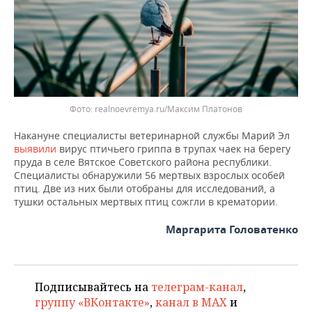
ВОДНЫЕ ВИДЫ СПОРТА
ОБРАЗОВАНИЕ
ХОККЕЙ С МЯЧОМ
ПРОИСШЕСТВИЯ
Фото: realnoevremya.ru/Максим Платонов
Накануне специалисты ветеринарной службы Марий Эл
выявили
вирус птичьего гриппа в трупах чаек на берегу
пруда в селе Вятское Советского района республики.
Специалисты обнаружили 56 мертвых взрослых особей
птиц. Две из них были отобраны для исследований, а
тушки остальных мертвых птиц сожгли в крематории.
Маргарита Головатенко
Подписывайтесь на
телеграм-канал
,
группу «ВКонтакте»
,
канал в MAX
и