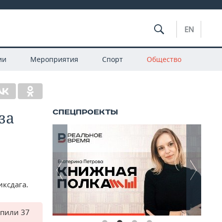
EN
ии
Мероприятия
Спорт
Общество
за
иксдага.
упили 37