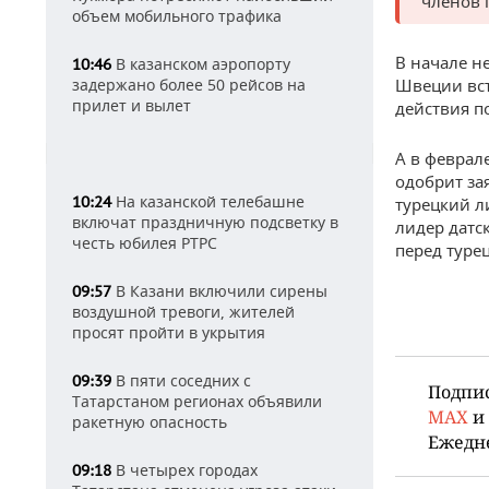
членов 
объем мобильного трафика
В начале н
В казанском аэропорту
10:46
задержано более 50 рейсов на
Швеции вст
прилет и вылет
действия п
А в феврал
одобрит за
На казанской телебашне
10:24
турецкий л
включат праздничную подсветку в
лидер датс
честь юбилея РТРС
перед туре
В Казани включили сирены
09:57
воздушной тревоги, жителей
просят пройти в укрытия
В пяти соседних с
09:39
Подпи
Татарстаном регионах объявили
MAX
и
ракетную опасность
Ежедн
В четырех городах
09:18