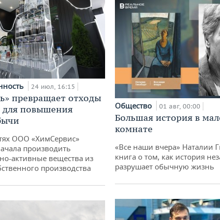
нность
24 июл, 16:15
ь» превращает отходы
Общество
01 авг, 00:00
т для повышения
Большая история в ма
бычи
комнате
тях ООО «ХимСервис»
«Все наши вчера» Наталии 
ачала производить
книга о том, как история не
но-активные вещества из
разрушает обычную жизнь
бственного производства