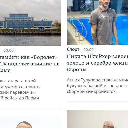
Спорт
а
00:00
00:00
Никита Шлейхер завое
гамбит: как «Водолет»
золото и серебро чемп
РТ» поделят влияние на
Европы
Каме
Агния Тулупова стала чемпи
ю татарстанской
будучи запасной в составе з
и может составить
сборной синхронисток
кий перевозчик,
й рейсы до Перми