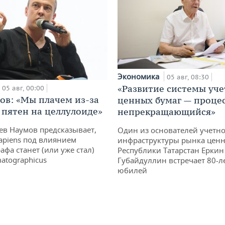
Экономика
05 авг, 08:30
«Развитие системы уче
05 авг, 00:00
ов: «Мы плачем из-за
ценных бумаг — проце
 пятен на целлулоиде»
непрекращающийся»
ев Наумов предсказывает,
Один из основателей учетн
apiens под влиянием
инфраструктуры рынка ценн
афа станет (или уже стал)
Республики Татарстан Еркин
atographicus
Губайдуллин встречает 80-л
юбилей