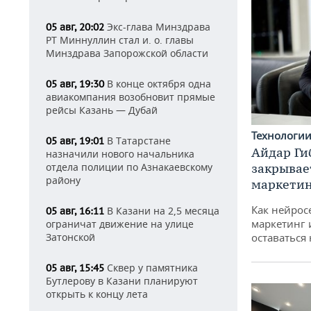
Экс-глава Минздрава
05 авг, 20:02
РТ Миннуллин стал и. о. главы
Минздрава Запорожской области
В конце октября одна
05 авг, 19:30
авиакомпания возобновит прямые
рейсы Казань — Дубай
Технологи
В Татарстане
05 авг, 19:01
Айдар Ги
назначили нового начальника
отдела полиции по Азнакаевскому
закрывае
району
маркетин
Как нейрос
В Казани на 2,5 месяца
05 авг, 16:11
маркетинг 
ограничат движение на улице
Затонской
оставаться
Сквер у памятника
05 авг, 15:45
Бутлерову в Казани планируют
открыть к концу лета