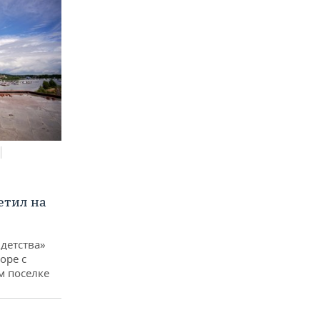
етил на
детства»
оре с
м поселке