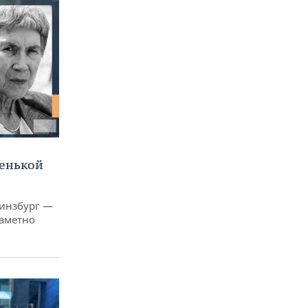
ленькой
Гинзбург —
заметно