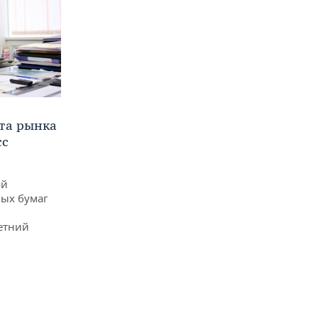
та рынка
сс
ой
ых бумаг
етний