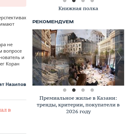
Книжная полка
ерспективах
нимают
ара не
м вопросе
нователь и
ег Коран
ат Назипов
Премиальное жилье в Казани:
тренды, критерии, покупатели в
ал в
2026 году