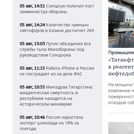
Солодчук получил пост
05 авг, 14:51
замминистра обороны
Количество «умных»
05 авг, 14:24
светофоров в Казани достигнет 269
Путин объединил все
05 авг, 13:03
службы тыла Минобороны под
Промышле
руководством Солодчука
«Татнефт
в реаген
Работа iPhone в России
05 авг, 11:15
нефтедо
не пострадает из-за дела ФАС
На мощнос
Минздрав Татарстана:
05 авг, 10:55
компания н
младенческая смертность в
поверхност
республике находится на
отходов со
историческом минимуме
Россия нарастила
05 авг, 10:46
экспорт шоколада на 18% за
полгода