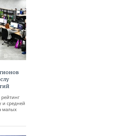
егионов
ислу
тий
 рейтинг
у и средней
а малых