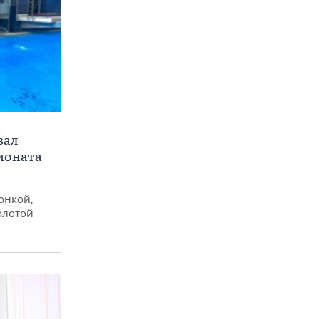
вал
ионата
онкой,
олотой