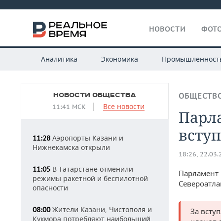
НОВОСТИ
ФОТО
Аналитика
Экономика
Промышленност
НОВОСТИ ОБЩЕСТВА
ОБЩЕСТВ
Все новости
11:41 МСК
Парл
всту
Аэропорты Казани и
11:28
Нижнекамска открыли
18:26, 22.03
В Татарстане отменили
11:05
Парламент 
режимы ракетной и беспилотной
Североатла
опасности
Жители Казани, Чистополя и
08:00
За всту
Кукмора потребляют наибольший