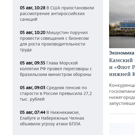
В США приостановили
05 авг, 10:28
рассмотрение антироссийских
санкций
Мишустин поручил
05 авг, 10:20
провести совещания с бизнесом
для роста производительности
труда
Экономик
Камский 
Глава Морской
05 авг, 09:35
и «Флот 
коллегии РФ провел переговоры с
нижней 
бразильским министром обороны
Конкуренци
Средняя пенсия по
05 авг, 09:03
госкомпани
старости в России превысила 27,2
нижегородс
тыс. рублей
запустивши
В Нижнекамске,
05 авг, 07:44
Елабуге и Набережных Челнах
объявили угрозу атаки БПЛА