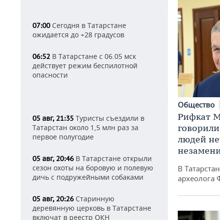
Сегодня в Татарстане
07:00
ожидается до +28 градусов
В Татарстане с 06.05 мск
06:52
действует режим беспилотной
опасности
Общество
Рифкат М
Туристы съездили в
05 авг, 21:35
говорили
Татарстан около 1,5 млн раз за
первое полугодие
людей нет
незамен
В Татарстане открыли
05 авг, 20:46
сезон охоты на боровую и полевую
В Татарста
дичь с подружейными собаками
археолога 
Старинную
05 авг, 20:26
деревянную церковь в Татарстане
включат в реестр ОКН