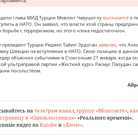
парламента.
едели глава МИД Турции Мевлют Чавушоглу
высказался
о п
упить в НАТО. Он заявил, что власти этой страны предпри
о борьбе с терроризмом, но этого «пока недостаточно».
е президент Турции Реджеп Тайип Эрдоган
заявлял
, что Анк
явку Швеции на вступление в НАТО. Свою позицию в данно
идер объяснил событиями в Стокгольме 21 января, когда ос
кой ультраправой партии «Жесткий курс» Расмус Палудан сж
цким посольством.
Айр
сывайтесь на
телеграм-канал
,
группу «ВКонтакте»
,
кан
страницу в «Одноклассниках»
«Реального времени».
евные видео на
Rutube
и
«Дзене»
.