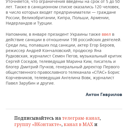
Уточняется, что ограничения введены на срок от 5 до 50
НЕФТЕХИМИЯ
лет. Также в санкционном списке оказались 120 человек,
РОЗНИЧНАЯ ТОРГОВЛЯ
НОВОСТИ ТЕХНОЛОГИЙ
МЕРОПРИЯТИЯ
в число которых входят предприниматели — граждане
НЕФТЬ
России, Великобритании, Кипра, Польши, Армении,
Нидерландов и Турции.
ТРАНСПОРТ
IT
НОВОСТИ МЕРОПРИЯТИЙ
СПОРТ
ОПК
Напомним, в январе президент Украины также
ввел
в
УСЛУГИ
МЕДИА
ВЫЕЗДНАЯ РЕДАКЦИЯ
НОВОСТИ СПОРТА
ОБЩЕСТВО
действие санкции в отношении 198 российских деятелей.
ЭНЕРГЕТИКА
Среди лиц, попавших под санкции, актер Егор Бероев,
ТЕЛЕКОММУНИКАЦИИ
БИЗНЕС-БРАНЧИ
ФУТБОЛ
НОВОСТИ ОБЩЕСТВА
ФОТОГАЛЕРЕЯ
режиссер Андрей Кончаловский, продюсер Яна
Рудковская, журналист Семен Пегов, музыкальный критик
Сергей Соседов, телеведущая Марина Ким, писатель и
ONLINE-КОНФЕРЕНЦИИ
ХОККЕЙ
ВЛАСТЬ
СЮЖЕТЫ
блогер Дмитрий Пучков, генеральный директор Первого
общественного православного телеканала «СПАС» Борис
ОТКРЫТАЯ ЛЕКЦИЯ
БАСКЕТБОЛ
ИНФРАСТРУКТУРА
СПРАВОЧНИК
Корчевников, телеведущая Ангелина Вовк, журналист
Павел Зарубин и другие.
ВОЛЕЙБОЛ
ИСТОРИЯ
СПИСОК ПЕРСОН
ПОЛНАЯ ВЕРСИЯ
Антон Гаврилов
КИБЕРСПОРТ
КУЛЬТУРА
СПИСОК КОМПАНИЙ
ФИГУРНОЕ КАТАНИЕ
МЕДИЦИНА
Подписывайтесь на
телеграм-канал
,
группу «ВКонтакте»
,
канал в MAX
и