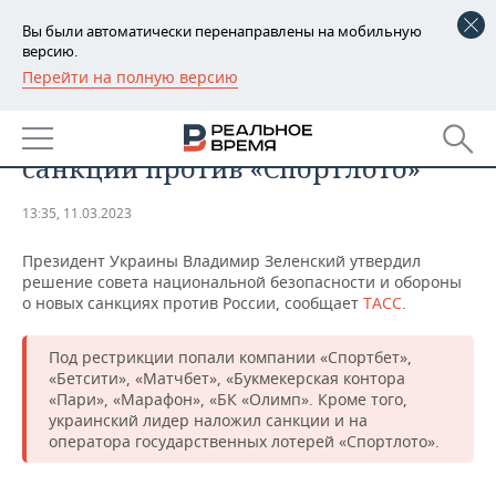
Вы были автоматически перенаправлены на мобильную
версию.
Перейти на полную версию
РЕГИОНЫ
ОБЩЕСТВО
Президент Украины ввел
БАШКОРТОСТАН
НОВОСТИ
санкции против «Спортлото»
ТАТАРСТАН
АНАЛИТИКА
13:35, 11.03.2023
УДМУРТИЯ
НОВОСТИ АНАЛИТИКИ
ЭКОНОМИКА
Президент Украины Владимир Зеленский утвердил
решение совета национальной безопасности и обороны
ДЕКЛАРАЦИИ О ДОХОДАХ
НОВОСТИ ЭКОНОМИКИ
ПРОМЫШЛЕННОСТЬ
о новых санкциях против России, сообщает
ТАСС
.
КОРОЛИ ГОСЗАКАЗА ПФО
ФИНАНСЫ
НОВОСТИ
НЕДВИЖИМОСТЬ
ПРОМЫШЛЕННОСТИ
Под рестрикции попали компании «Спортбет»,
«Бетсити», «Матчбет», «Букмекерская контора
ВУЗЫ ТАТАРСТАНА
БАНКИ
НОВОСТИ НЕДВИЖИМОСТИ
АВТО
«Пари», «Марафон», «БК «Олимп». Кроме того,
АГРОПРОМ
украинский лидер наложил санкции и на
КОМУ ПРИНАДЛЕЖАТ
БЮДЖЕТ
НОВОСТИ АВТО
БИЗНЕС
оператора государственных лотерей «Спортлото».
ТОРГОВЫЕ ЦЕНТРЫ
МАШИНОСТРОЕНИЕ
ТАТАРСТАНА
ИНВЕСТИЦИИ
НОВОСТИ БИЗНЕСА
ТЕХНОЛОГИИ