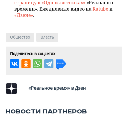
ВОДНЫЕ ВИДЫ СПОРТА
ОБРАЗОВАНИЕ
страницу в «Одноклассниках»
«Реального
времени». Ежедневные видео на
Rutube
и
ХОККЕЙ С МЯЧОМ
ПРОИСШЕСТВИЯ
«Дзене»
.
Общество
Власть
Поделитесь в соцсетях
«Реальное время» в Дзен
НОВОСТИ ПАРТНЕРОВ