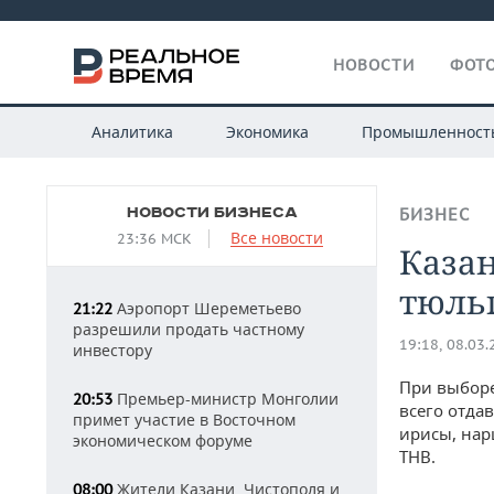
НОВОСТИ
ФОТО
Аналитика
Экономика
Промышленност
НОВОСТИ БИЗНЕСА
БИЗНЕС
Все новости
23:36 МСК
Каза
тюль
Аэропорт Шереметьево
21:22
разрешили продать частному
19:18, 08.03
инвестору
При выборе
Премьер-министр Монголии
20:53
всего отда
примет участие в Восточном
ирисы, нар
экономическом форуме
ТНВ.
Жители Казани, Чистополя и
08:00