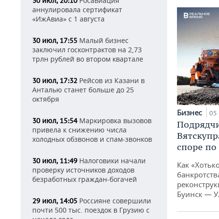
Росавиация
30 июл, 20:10
аннулировала сертификат
«ИжАвиа» с 1 августа
Малый бизнес
30 июл, 17:55
заключил госконтрактов на 2,73
трлн рублей во втором квартале
Рейсов из Казани в
30 июл, 17:32
Анталью станет больше до 25
октября
Бизнес
05 
Маркировка вызовов
30 июл, 15:54
Подрядчи
привела к снижению числа
Вятскупр
холодных обзвонов и спам-звонков
споре по
Налоговики начали
30 июл, 11:49
Как «Хотьк
проверку источников доходов
банкротства
безработных граждан-богачей
реконструк
Буинск — У
Россияне совершили
29 июл, 14:05
почти 500 тыс. поездок в Грузию с