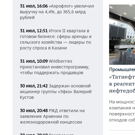
«Аэрофлот» увеличил
31 июл, 16:06
выручку на 4,4%, до 365,6 млрд
рублей
Итоги II квартала в
31 июл, 12:51
готовом бизнесе: сферы аренды и
сельского хозяйства — лидеры по
росту спроса в Казани
Wildberries
31 июл, 10:09
приостановил инвестпрограмму,
Промышле
чтобы поддержать продавцов
«Татнефт
в реаген
Задержан основной
30 июл, 21:42
нефтедо
акционер группы «Эфко» Валерий
Кустов
На мощнос
компания н
РЖД ответили на
30 июл, 20:48
поверхност
заявление Армении по
отходов со
железнодорожной концессии