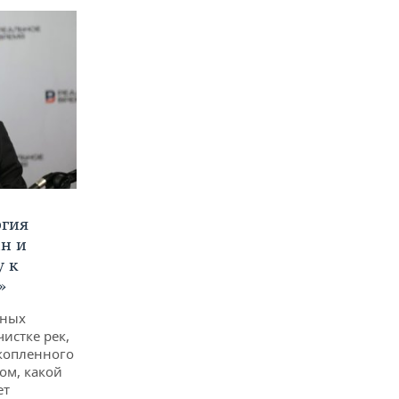
ргия
ан и
у к
»
дных
чистке рек,
копленного
ом, какой
ет