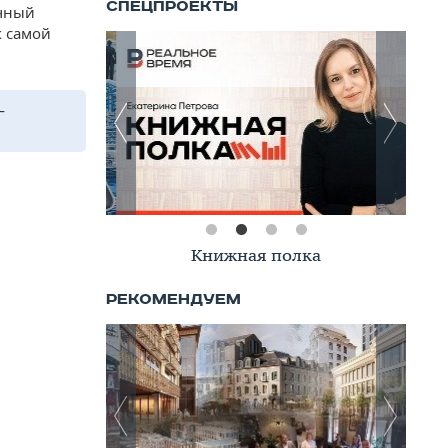
ичный
ак самой
—
Книжная полка