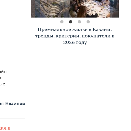
Премиальное жилье в Казани:
тренды, критерии, покупатели в
2026 году
айн-
х
вые
ат Назипов
ал в