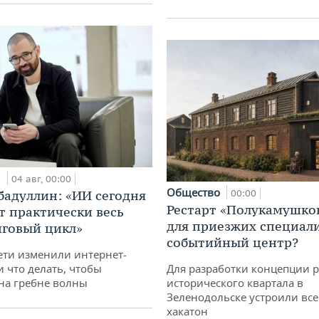
и
04 авг, 00:00
Общество
бадуллин: «ИИ сегодня
00:00
Рестарт «Полукамушко
т практически весь
для приезжих специал
говый цикл»
событийный центр?
ети изменили интернет-
и что делать, чтобы
Для разработки концепции 
 на гребне волны
исторического квартала в
Зеленодольске устроили вс
хакатон