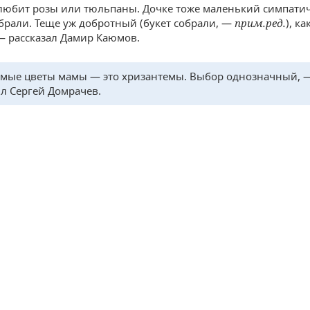
любит розы или тюльпаны. Дочке тоже маленький симпат
брали. Теще уж добротный (букет собрали, —
п
рим.
р
ед.
), к
 рассказал Дамир Каюмов.
ые цветы мамы — это хризантемы. Выбор однозначный, 
л Сергей Домрачев.