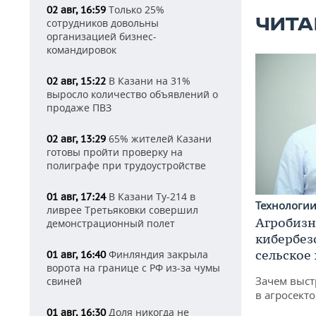
Только 25%
02 авг, 16:59
ЧИТА
сотрудников довольны
организацией бизнес-
командировок
В Казани на 31%
02 авг, 15:22
выросло количество объявлений о
продаже ПВЗ
65% жителей Казани
02 авг, 13:29
готовы пройти проверку на
полиграфе при трудоустройстве
В Казани Ту-214 в
01 авг, 17:24
Технологи
ливрее Третьяковки совершил
Агробизн
демонстрационный полет
кибербез
сельское
Финляндия закрыла
01 авг, 16:40
ворота на границе с РФ из-за чумы
Зачем выст
свиней
в агросекто
Доля никогда не
01 авг, 16:30