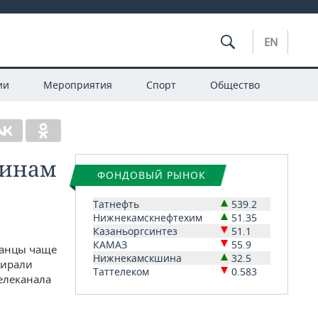
EN
ии
Мероприятия
Спорт
Общество
щинам
ФОНДОВЫЙ РЫНОК
Татнефть
539.2
Нижнекамскнефтехим
51.35
Казаньоргсинтез
51.1
КАМАЗ
55.9
занцы чаще
Нижнекамскшина
32.5
бирали
Таттелеком
0.583
елеканала