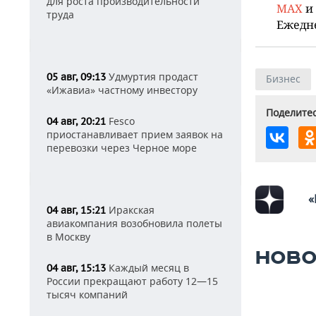
для роста производительности
MAX
и
труда
Ежедн
Удмуртия продаст
05 авг, 09:13
Бизнес
«Ижавиа» частному инвестору
Поделитес
Fesco
04 авг, 20:21
приостанавливает прием заявок на
перевозки через Черное море
«
Иракская
04 авг, 15:21
авиакомпания возобновила полеты
в Москву
НОВО
Каждый месяц в
04 авг, 15:13
России прекращают работу 12—15
тысяч компаний