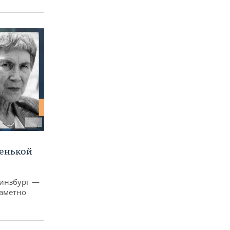
ленькой
Гинзбург —
заметно