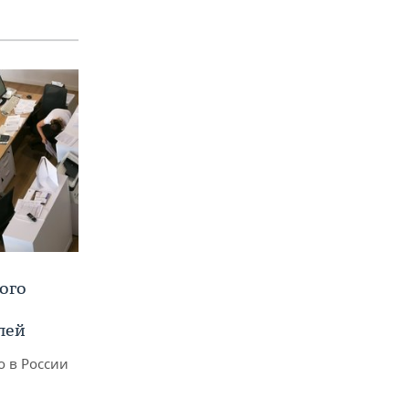
ого
лей
о в России