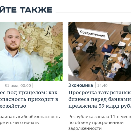
ЙТЕ ТАКЖЕ
и
Экономика
31 июл, 00:00
14:40
ес под прицелом: как
Просрочка татарстанск
опасность приходит в
бизнеса перед банками
 хозяйство
превысила 39 млрд руб
раивать кибербезопасность
Республика заняла 11-е мест
ре и с чего начать
по объему просроченной
задолженности