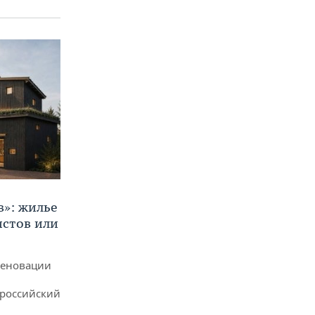
в»: жилье
истов или
реновации
ероссийский