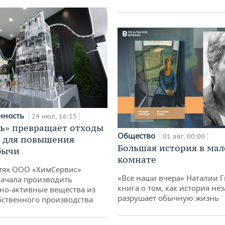
нность
24 июл, 16:15
ь» превращает отходы
Общество
01 авг, 00:00
т для повышения
Большая история в ма
бычи
комнате
тях ООО «ХимСервис»
«Все наши вчера» Наталии 
ачала производить
книга о том, как история не
но-активные вещества из
разрушает обычную жизнь
бственного производства