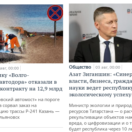
Общество
03 авг, 00:00
авг, 00:00
Азат Зиганшин: «Сине
ку «Волго-
власти, бизнеса, гражд
автодора» отказали в
науки ведет республик
 контракту на 12,9 млрд
экологическому успеху
овский автомост» на пороге
 сорвал заказ на
Министр экологии и приро
цию трассы Р‑241 Казань —
ресурсов Татарстана — о рас
льяновск
рекультивации объектов на
вреда, о цифровизации и о т
будет республика через 10 л