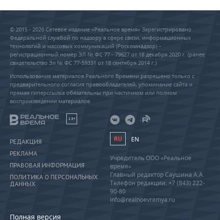
© 2015 - 2026 Сетевое издание «Реальное время» Зарегистрировано
Федеральной службой по надзору в сфере связи, информационных
технологий и массовых коммуникаций (Роскомнадзор) –
регистрационный номер ЭЛ № ФС 77 - 79627 от 18 декабря 2020 г. (ранее
свидетельство Эл № ФС 77-59331 от 18 сентября 2014 г.)
Использование материалов Реального Времени разрешено только с
предварительного согласия правообладателей, упоминание сайта и
прямая гиперссылка обязательны при частичном или полном
воспроизведении материалов.
18+
RU
EN
РЕДАКЦИЯ
РЕКЛАМА
Учредитель ООО «Реальное
ПРАВОВАЯ ИНФОРМАЦИЯ
время»
Главный редактор Саушина А.А.
ПОЛИТИКА О ПЕРСОНАЛЬНЫХ
Телефон редакции: +7 (843) 222-
ДАННЫХ
90-80
info@realnoevremya.ru
Полная версия