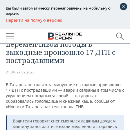
Вы были автоматически перенаправлены на мобильную
версию.
Перейти на полную версию
РЕГИОНЫ
ОБЩЕСТВО
В Татарстане из-за
БАШКОРТОСТАН
НОВОСТИ
переменчивой погоды в
ТАТАРСТАН
АНАЛИТИКА
выходные произошло 17 ДТП с
пострадавшими
УДМУРТИЯ
НОВОСТИ АНАЛИТИКИ
ЭКОНОМИКА
21:04, 27.02.2023
ДЕКЛАРАЦИИ О ДОХОДАХ
НОВОСТИ ЭКОНОМИКИ
ПРОМЫШЛЕННОСТЬ
В Татарстане только за минувшие выходные произошло
КОРОЛИ ГОСЗАКАЗА ПФО
ФИНАНСЫ
НОВОСТИ
НЕДВИЖИМОСТЬ
17 ДТП с пострадавшими — аварии связаны в том числе с
ПРОМЫШЛЕННОСТИ
ухудшением погодных условий — на дорогах
ВУЗЫ ТАТАРСТАНА
БАНКИ
НОВОСТИ НЕДВИЖИМОСТИ
АВТО
образовались гололедица и снежная каша, сообщают
АГРОПРОМ
«Новости Татарстана» телеканала ТНВ.
КОМУ ПРИНАДЛЕЖАТ
БЮДЖЕТ
НОВОСТИ АВТО
БИЗНЕС
ТОРГОВЫЕ ЦЕНТРЫ
МАШИНОСТРОЕНИЕ
Водители говорят: снег сменялся ледяным дождем,
ТАТАРСТАНА
машину заносило, все ехали медленно и старались
ИНВЕСТИЦИИ
НОВОСТИ БИЗНЕСА
ТЕХНОЛОГИИ