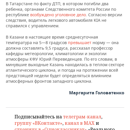
ВОДНЫЕ ВИДЫ СПОРТА
ОБРАЗОВАНИЕ
В Татарстане по факту ДТП, в котором погибли два
ребенка, органами Следственного комитета России по
ХОККЕЙ С МЯЧОМ
ПРОИСШЕСТВИЯ
республике
возбуждено уголовное дело
. Согласно версии
следствия, водитель легкового автомобиля KIA не
справился с управлением.
В Казани в настоящее время среднесуточная
температура на 5—8 градусов
превышает
норму — она
должна составлять 9,5 градуса, рассказал профессор
кафедры метеорологии, климатологии и экологии
атмосферы КФУ Юрий Переведенцев. По его словам, в
минувшие выходные Казань находилась в теплом секторе
атлантического циклона, и погода на протяжении всей
предстоящей недели будет определяться влиянием
атмосферных фронтов западного циклона.
Маргарита Головатенко
Подписывайтесь на
телеграм-канал
,
группу «ВКонтакте»
,
канал в MAX
и
страницу в «Одноклассниках»
«Реального