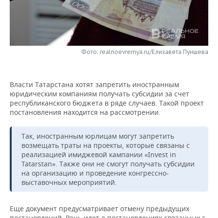
НЕФТЕХИМИЯ
РОЗНИЧНАЯ ТОРГОВЛЯ
НОВОСТИ ТЕХНОЛОГИЙ
МЕРОПРИЯТИЯ
НЕФТЬ
ТРАНСПОРТ
IT
НОВОСТИ МЕРОПРИЯТИЙ
СПОРТ
ОПК
Фото: realnoevremya.ru/Елизавета Пуншева
УСЛУГИ
МЕДИА
ВЫЕЗДНАЯ РЕДАКЦИЯ
НОВОСТИ СПОРТА
ОБЩЕСТВО
ЭНЕРГЕТИКА
Власти Татарстана хотят запретить иностранным
ТЕЛЕКОММУНИКАЦИИ
БИЗНЕС-БРАНЧИ
ФУТБОЛ
НОВОСТИ ОБЩЕСТВА
ФОТОГАЛЕРЕЯ
юридическим компаниям получать субсидии за счет
республиканского бюджета в ряде случаев. Такой проект
ONLINE-КОНФЕРЕНЦИИ
ХОККЕЙ
ВЛАСТЬ
СЮЖЕТЫ
постановления находится на рассмотрении.
ОТКРЫТАЯ ЛЕКЦИЯ
БАСКЕТБОЛ
ИНФРАСТРУКТУРА
СПРАВОЧНИК
Так, иностранным юрлицам могут запретить
возмещать траты на проекты, которые связаны с
ВОЛЕЙБОЛ
ИСТОРИЯ
СПИСОК ПЕРСОН
ПОЛНАЯ ВЕРСИЯ
реализацией имиджевой кампании «Invest in
Tatarstan». Также они не смогут получать субсидии
на организацию и проведение конгрессно-
КИБЕРСПОРТ
КУЛЬТУРА
СПИСОК КОМПАНИЙ
выставочных мероприятий.
ФИГУРНОЕ КАТАНИЕ
МЕДИЦИНА
Еще документ предусматривает отмену предыдущих
постановлений. Речь идет о постановлениях связанных с