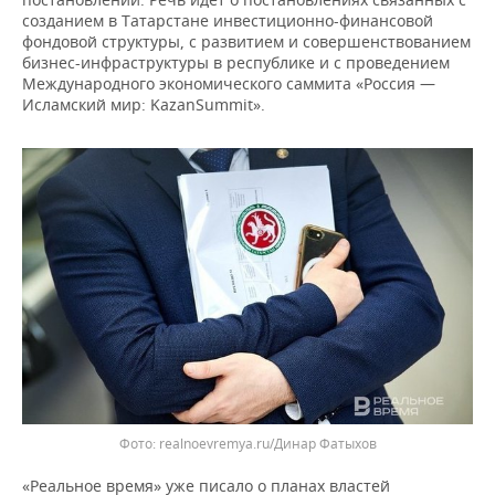
ВОДНЫЕ ВИДЫ СПОРТА
ОБРАЗОВАНИЕ
созданием в Татарстане инвестиционно-финансовой
фондовой структуры, с развитием и совершенствованием
ХОККЕЙ С МЯЧОМ
ПРОИСШЕСТВИЯ
бизнес-инфраструктуры в республике и с проведением
Международного экономического саммита «Россия —
Исламский мир: KazanSummit».
Фото: realnoevremya.ru/Динар Фатыхов
«Реальное время» уже писало о планах властей