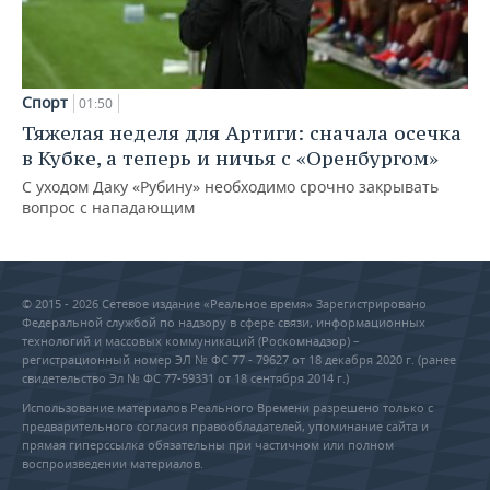
Спорт
01:50
Тяжелая неделя для Артиги: сначала осечка
в Кубке, а теперь и ничья с «Оренбургом»
С уходом Даку «Рубину» необходимо срочно закрывать
вопрос с нападающим
© 2015 - 2026 Сетевое издание «Реальное время» Зарегистрировано
Федеральной службой по надзору в сфере связи, информационных
технологий и массовых коммуникаций (Роскомнадзор) –
регистрационный номер ЭЛ № ФС 77 - 79627 от 18 декабря 2020 г. (ранее
свидетельство Эл № ФС 77-59331 от 18 сентября 2014 г.)
Использование материалов Реального Времени разрешено только с
предварительного согласия правообладателей, упоминание сайта и
прямая гиперссылка обязательны при частичном или полном
воспроизведении материалов.