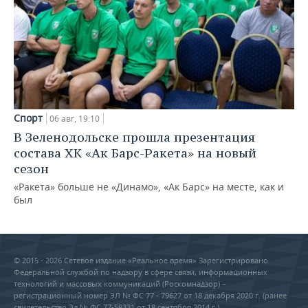
Спорт
06 авг, 19:10
В Зеленодольске прошла презентация
состава ХК «Ак Барс-Ракета» на новый
сезон
«Ракета» больше не «Динамо», «Ак Барс» на месте, как и
был
© 2015 - 2026 Сетевое издание «Реальное время» Зарегистрировано
Федеральной службой по надзору в сфере связи, информационных
технологий и массовых коммуникаций (Роскомнадзор) –
регистрационный номер ЭЛ № ФС 77 - 79627 от 18 декабря 2020 г. (ранее
свидетельство Эл № ФС 77-59331 от 18 сентября 2014 г.)