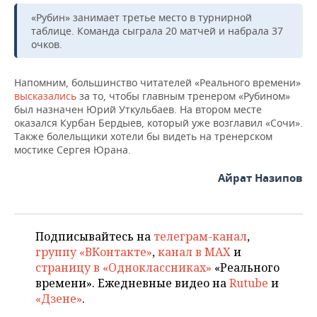
ВОДНЫЕ ВИДЫ СПОРТА
ОБРАЗОВАНИЕ
«Рубин» занимает третье место в турнирной
таблице. Команда сыграла 20 матчей и набрала 37
ХОККЕЙ С МЯЧОМ
ПРОИСШЕСТВИЯ
очков.
Напомним, большинство читателей «Реального времени»
высказались
за то, чтобы главным тренером «Рубином»
был назначен Юрий Уткульбаев. На втором месте
оказался Курбан Бердыев, который уже возглавил «Сочи».
Также болельщики хотели бы видеть на тренерском
мостике Сергея Юрана.
Айрат Назипов
Подписывайтесь на
телеграм-канал
,
группу «ВКонтакте»
,
канал в MAX
и
страницу в «Одноклассниках»
«Реального
времени». Ежедневные видео на
Rutube
и
«Дзене»
.