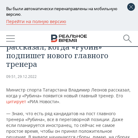
Вы были автоматически перенаправлены на мобильную
версию.
Перейти на полную версию
РЕГИОНЫ
СПОРТ
Министр спорта Татарстана
БАШКОРТОСТАН
НОВОСТИ
рассказал, когда «Рубин»
ТАТАРСТАН
АНАЛИТИКА
подпишет нового главного
тренера
УДМУРТИЯ
НОВОСТИ АНАЛИТИКИ
ЭКОНОМИКА
09:51, 29.12.2022
ДЕКЛАРАЦИИ О ДОХОДАХ
НОВОСТИ ЭКОНОМИКИ
ПРОМЫШЛЕННОСТЬ
Министр спорта Татарстана Владимир Леонов рассказал,
КОРОЛИ ГОСЗАКАЗА ПФО
ФИНАНСЫ
НОВОСТИ
НЕДВИЖИМОСТЬ
когда у «Рубина» появится новый главный тренер. Его
ПРОМЫШЛЕННОСТИ
цитирует
«РИА Новости».
ВУЗЫ ТАТАРСТАНА
БАНКИ
НОВОСТИ НЕДВИЖИМОСТИ
АВТО
АГРОПРОМ
— Знаю, что есть ряд кандидатов на пост главного
тренера «Рубина», все в переговорной позиции. Даже
КОМУ ПРИНАДЛЕЖАТ
БЮДЖЕТ
НОВОСТИ АВТО
БИЗНЕС
если планируется иностранец, то сейчас не самое
ТОРГОВЫЕ ЦЕНТРЫ
МАШИНОСТРОЕНИЕ
ТАТАРСТАНА
простое время, чтобы он принял положительное
ИНВЕСТИЦИИ
НОВОСТИ БИЗНЕСА
ТЕХНОЛОГИИ
решение. В январе начинаются сборы, думаю, на сборах