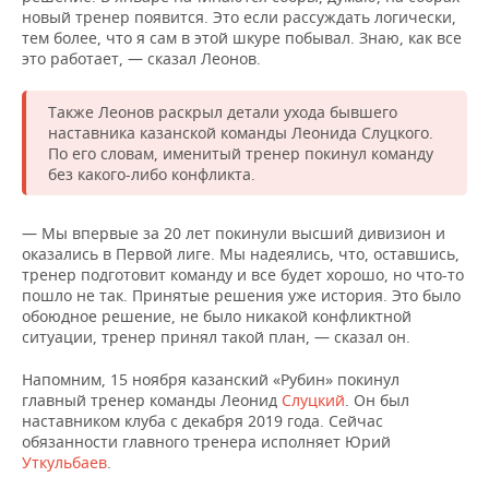
НЕФТЕХИМИЯ
новый тренер появится. Это если рассуждать логически,
тем более, что я сам в этой шкуре побывал. Знаю, как все
РОЗНИЧНАЯ ТОРГОВЛЯ
НОВОСТИ ТЕХНОЛОГИЙ
МЕРОПРИЯТИЯ
НЕФТЬ
это работает, — сказал Леонов.
ТРАНСПОРТ
IT
НОВОСТИ МЕРОПРИЯТИЙ
СПОРТ
ОПК
Также Леонов раскрыл детали ухода бывшего
наставника казанской команды Леонида Слуцкого.
УСЛУГИ
МЕДИА
ВЫЕЗДНАЯ РЕДАКЦИЯ
НОВОСТИ СПОРТА
ОБЩЕСТВО
По его словам, именитый тренер покинул команду
ЭНЕРГЕТИКА
без какого-либо конфликта.
ТЕЛЕКОММУНИКАЦИИ
БИЗНЕС-БРАНЧИ
ФУТБОЛ
НОВОСТИ ОБЩЕСТВА
ФОТОГАЛЕРЕЯ
— Мы впервые за 20 лет покинули высший дивизион и
ONLINE-КОНФЕРЕНЦИИ
ХОККЕЙ
ВЛАСТЬ
СЮЖЕТЫ
оказались в Первой лиге. Мы надеялись, что, оставшись,
тренер подготовит команду и все будет хорошо, но что-то
ОТКРЫТАЯ ЛЕКЦИЯ
БАСКЕТБОЛ
ИНФРАСТРУКТУРА
СПРАВОЧНИК
пошло не так. Принятые решения уже история. Это было
обоюдное решение, не было никакой конфликтной
ситуации, тренер принял такой план, — сказал он.
ВОЛЕЙБОЛ
ИСТОРИЯ
СПИСОК ПЕРСОН
ПОЛНАЯ ВЕРСИЯ
Напомним, 15 ноября казанский «Рубин» покинул
КИБЕРСПОРТ
КУЛЬТУРА
СПИСОК КОМПАНИЙ
главный тренер команды Леонид
Слуцкий
. Он был
наставником клуба с декабря 2019 года. Сейчас
обязанности главного тренера исполняет Юрий
ФИГУРНОЕ КАТАНИЕ
МЕДИЦИНА
Уткульбаев
.