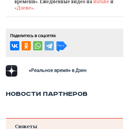
ВОДНЫЕ ВИДЫ СПОРТА
ОБРАЗОВАНИЕ
времени». Ежедневные видео на
Rutube
и
«Дзене»
.
ХОККЕЙ С МЯЧОМ
ПРОИСШЕСТВИЯ
Поделитесь в соцсетях
«Реальное время» в Дзен
НОВОСТИ ПАРТНЕРОВ
Сюжеты