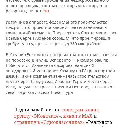
частности, о срыве сроков из-за недобросовестного
НЕФТЕХИМИЯ
проектировщика, контракт с которым планируется
РОЗНИЧНАЯ ТОРГОВЛЯ
НОВОСТИ ТЕХНОЛОГИЙ
МЕРОПРИЯТИЯ
разорвать, пишет
РБК
.
НЕФТЬ
Источник в аппарате федерального правительства
ТРАНСПОРТ
IT
НОВОСТИ МЕРОПРИЯТИЙ
СПОРТ
говорит, что проектированием трассы занималась
ОПК
компания «Волгомост». Председатель Совета министров
УСЛУГИ
МЕДИА
ВЫЕЗДНАЯ РЕДАКЦИЯ
НОВОСТИ СПОРТА
ОБЩЕСТВО
Крыма Сергей Аксенов сообщил, что проектировщик
ЭНЕРГЕТИКА
требует у государства через суд 280 млн рублей.
ТЕЛЕКОММУНИКАЦИИ
БИЗНЕС-БРАНЧИ
ФУТБОЛ
НОВОСТИ ОБЩЕСТВА
ФОТОГАЛЕРЕЯ
В Казани «Волгомост» построил транспортные развязки
на пересечении улиц Эсперанто – Тихомирнова, пр.
ONLINE-КОНФЕРЕНЦИИ
ХОККЕЙ
ВЛАСТЬ
СЮЖЕТЫ
Победы и ул. Академика Сахарова, вантовый
автодорожный мост через Казанку по IV транспортной
ОТКРЫТАЯ ЛЕКЦИЯ
БАСКЕТБОЛ
ИНФРАСТРУКТУРА
СПРАВОЧНИК
дамбе. Также компания занималась строительством
моста через Каму у села Сорочьи Горы и моста через
Волгу на участке трассы Нижний Новгород – Казань от
ВОЛЕЙБОЛ
ИСТОРИЯ
СПИСОК ПЕРСОН
ПОЛНАЯ ВЕРСИЯ
села Покровка до села Новая Тура.
КИБЕРСПОРТ
КУЛЬТУРА
СПИСОК КОМПАНИЙ
Подписывайтесь на
телеграм-канал
,
ФИГУРНОЕ КАТАНИЕ
МЕДИЦИНА
группу «ВКонтакте»
,
канал в MAX
и
страницу в «Одноклассниках»
«Реального