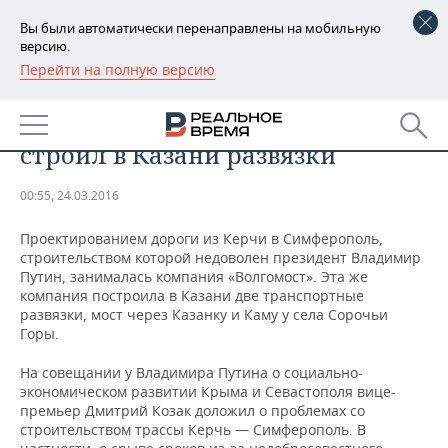
Вы были автоматически перенаправлены на мобильную
версию.
Перейти на полную версию
РЕГИОНЫ
Проектировщик дороги,
БАШКОРТОСТАН
НОВОСТИ
который разозлил Путина,
строил в Казани развязки
ТАТАРСТАН
АНАЛИТИКА
00:55, 24.03.2016
УДМУРТИЯ
НОВОСТИ АНАЛИТИКИ
ЭКОНОМИКА
Проектированием дороги из Керчи в Симферополь,
ДЕКЛАРАЦИИ О ДОХОДАХ
НОВОСТИ ЭКОНОМИКИ
ПРОМЫШЛЕННОСТЬ
строительством которой недоволен президент Владимир
Путин, занималась компания «Волгомост». Эта же
компания построила в Казани две транспортные
КОРОЛИ ГОСЗАКАЗА ПФО
ФИНАНСЫ
НОВОСТИ
НЕДВИЖИМОСТЬ
развязки, мост через Казанку и Каму у села Сорочьи
ПРОМЫШЛЕННОСТИ
Горы.
ВУЗЫ ТАТАРСТАНА
БАНКИ
НОВОСТИ НЕДВИЖИМОСТИ
АВТО
АГРОПРОМ
На совещании у Владимира Путина о социально-
экономическом развитии Крыма и Севастополя вице-
КОМУ ПРИНАДЛЕЖАТ
БЮДЖЕТ
НОВОСТИ АВТО
БИЗНЕС
ТОРГОВЫЕ ЦЕНТРЫ
МАШИНОСТРОЕНИЕ
премьер Дмитрий Козак доложил о проблемах со
ТАТАРСТАНА
строительством трассы Керчь — Симферополь. В
ИНВЕСТИЦИИ
НОВОСТИ БИЗНЕСА
ТЕХНОЛОГИИ