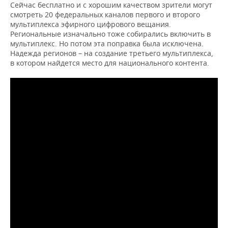
НЕФТЕХИМИЯ
Сейчас бесплатно и с хорошим качеством зрители могут
смотреть 20 федеральных каналов первого и второго
РОЗНИЧНАЯ ТОРГОВЛЯ
НОВОСТИ ТЕХНОЛОГИЙ
МЕРОПРИЯТИЯ
мультиплекса эфирного цифрового вещания.
НЕФТЬ
Региональные изначально тоже собирались включить в
ТРАНСПОРТ
IT
НОВОСТИ МЕРОПРИЯТИЙ
СПОРТ
мультиплекс. Но потом эта поправка была исключена.
ОПК
Надежда регионов – на создание третьего мультиплекса,
в котором найдется место для национального контента.
УСЛУГИ
МЕДИА
ВЫЕЗДНАЯ РЕДАКЦИЯ
НОВОСТИ СПОРТА
ОБЩЕСТВО
ЭНЕРГЕТИКА
ТЕЛЕКОММУНИКАЦИИ
БИЗНЕС-БРАНЧИ
ФУТБОЛ
НОВОСТИ ОБЩЕСТВА
ФОТОГАЛЕРЕЯ
ONLINE-КОНФЕРЕНЦИИ
ХОККЕЙ
ВЛАСТЬ
СЮЖЕТЫ
ОТКРЫТАЯ ЛЕКЦИЯ
БАСКЕТБОЛ
ИНФРАСТРУКТУРА
СПРАВОЧНИК
ВОЛЕЙБОЛ
ИСТОРИЯ
СПИСОК ПЕРСОН
ПОЛНАЯ ВЕРСИЯ
КИБЕРСПОРТ
КУЛЬТУРА
СПИСОК КОМПАНИЙ
ФИГУРНОЕ КАТАНИЕ
МЕДИЦИНА