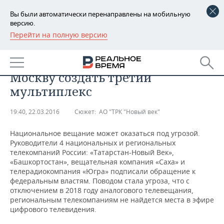
Вы были автоматически перенаправлены на мобильную
версию.
Перейти на полную версию
РЕГИОНЫ
ТНВ с коллегами из Башкирии,
БАШКОРТОСТАН
НОВОСТИ
Якутии и Югры попросил
Москву создать третий
ТАТАРСТАН
АНАЛИТИКА
мультиплекс
УДМУРТИЯ
НОВОСТИ АНАЛИТИКИ
ЭКОНОМИКА
19:40, 22.03.2016
Сюжет:
АО "ТРК "Новый век"
ДЕКЛАРАЦИИ О ДОХОДАХ
НОВОСТИ ЭКОНОМИКИ
ПРОМЫШЛЕННОСТЬ
Национальное вещание может оказаться под угрозой.
Руководители 4 национальных и региональных
КОРОЛИ ГОСЗАКАЗА ПФО
ФИНАНСЫ
НОВОСТИ
НЕДВИЖИМОСТЬ
телекомпаний России: «Татарстан-Новый Век»,
ПРОМЫШЛЕННОСТИ
«Башкортостан», вещательная компания «Саха» и
телерадиокомпания «Югра» подписали обращение к
ВУЗЫ ТАТАРСТАНА
БАНКИ
НОВОСТИ НЕДВИЖИМОСТИ
АВТО
федеральным властям. Поводом стала угроза, что с
АГРОПРОМ
отключением в 2018 году аналогового телевещания,
КОМУ ПРИНАДЛЕЖАТ
БЮДЖЕТ
НОВОСТИ АВТО
БИЗНЕС
региональным телекомпаниям не найдется места в эфире
ТОРГОВЫЕ ЦЕНТРЫ
МАШИНОСТРОЕНИЕ
цифрового телевидения.
ТАТАРСТАНА
ИНВЕСТИЦИИ
НОВОСТИ БИЗНЕСА
ТЕХНОЛОГИИ