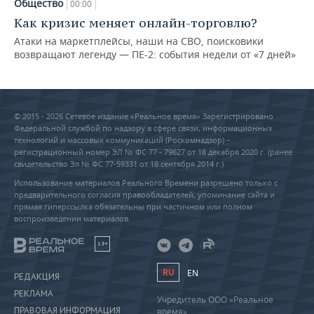
Общество
00:00
Как кризис меняет онлайн-торговлю?
Атаки на маркетплейсы, наши на СВО, поисковики
возвращают легенду — ПЕ-2: события недели от «7 дней»
© 2015 - 2026 Сетевое издание «Реальное время» Зарегистрировано
Федеральной службой по надзору в сфере связи, информационных
технологий и массовых коммуникаций (Роскомнадзор) –
регистрационный номер ЭЛ № ФС 77 - 79627 от 18 декабря 2020 г. (ранее
свидетельство Эл № ФС 77-59331 от 18 сентября 2014 г.)
Использование материалов Реального Времени разрешено только с
предварительного согласия правообладателей, упоминание сайта и
прямая гиперссылка обязательны при частичном или полном
воспроизведении материалов.
18+
RU
EN
РЕДАКЦИЯ
РЕКЛАМА
Учредитель ООО «Реальное
ПРАВОВАЯ ИНФОРМАЦИЯ
время»