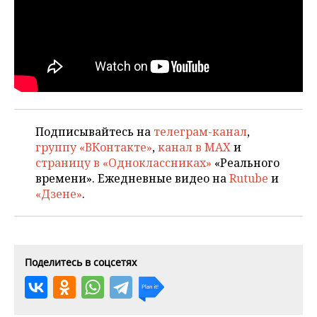
ВОДНЫЕ ВИДЫ СПОРТА
ОБРАЗОВАНИЕ
ХОККЕЙ С МЯЧОМ
ПРОИСШЕСТВИЯ
Подписывайтесь на
телеграм-канал
,
группу «ВКонтакте»
,
канал в MAX
и
страницу в «Одноклассниках»
«Реального
времени». Ежедневные видео на
Rutube
и
«Дзене»
.
Поделитесь в соцсетях