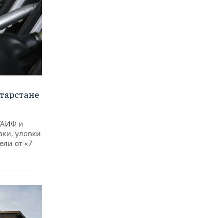
тарстане
ТАИФ и
вки, уловки
ли от «7