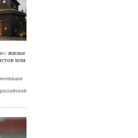
в»: жилье
истов или
реновации
ероссийский