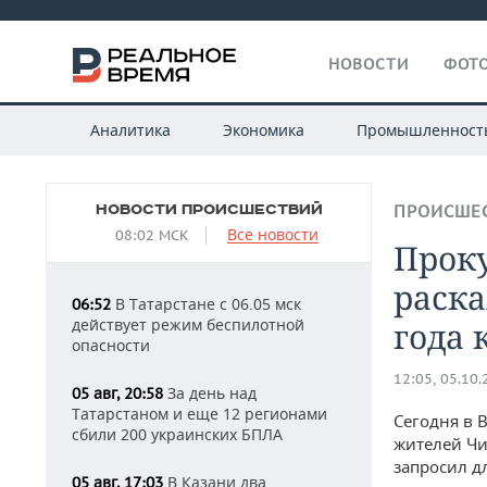
НОВОСТИ
ФОТО
Аналитика
Экономика
Промышленност
НОВОСТИ ПРОИСШЕСТВИЙ
ПРОИСШЕ
Все новости
08:02 МСК
Проку
раска
В Татарстане с 06.05 мск
06:52
действует режим беспилотной
года 
опасности
12:05, 05.10
За день над
05 авг, 20:58
Татарстаном и еще 12 регионами
Сегодня в 
сбили 200 украинских БПЛА
жителей Чи
запросил д
В Казани два
05 авг, 17:03