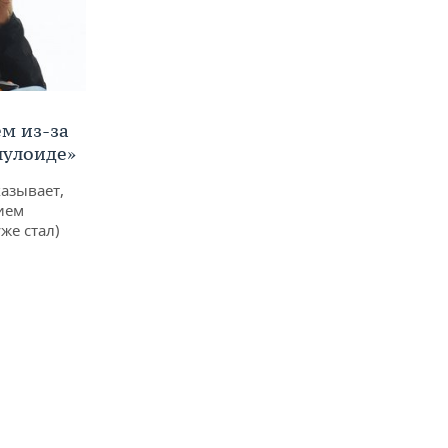
м из-за
лулоиде»
азывает,
ием
же стал)