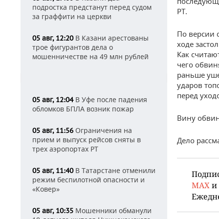
последующи
подростка предстанут перед судом
РТ.
за граффити на церкви
По версии с
В Казани арестованы
05 авг, 12:20
ходе засто
трое фигурантов дела о
Как считают
мошенничестве на 49 млн рублей
чего обвин
раньше уше
ударов топ
перед уход
В Уфе после падения
05 авг, 12:04
обломков БПЛА возник пожар
Вину обвин
Ограничения на
05 авг, 11:56
прием и выпуск рейсов сняты в
Дело рассм
трех аэропортах РТ
В Татарстане отменили
05 авг, 11:40
Подпи
режим беспилотной опасности и
MAX
и
«Ковер»
Ежедн
Мошенники обманули
05 авг, 10:35