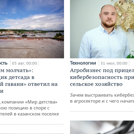
ость
Технологии
05 авг, 00:00
31 июл, 00:00
м молчать»:
Агробизнес под прицел
ик детсада в
кибербезопасность при
й гавани» ответил на
сельское хозяйство
ии
Зачем выстраивать кибербе
в агросекторе и с чего начат
 компании «Мир детства»
вою позицию в споре с
телей в казанском поселке