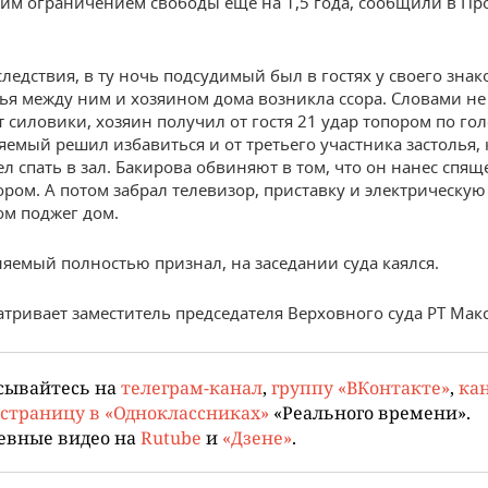
м ограничением свободы еще на 1,5 года, сообщили в Пр
ледствия, в ту ночь подсудимый был в гостях у своего знак
лья между ним и хозяином дома возникла ссора. Словами не
 силовики, хозяин получил от гостя 21 удар топором по гол
яемый решил избавиться и от третьего участника застолья,
л спать в зал. Бакирова обвиняют в том, что он нанес спящ
ором. А потом забрал телевизор, приставку и электрическую 
ом поджег дом.
яемый полностью признал, на заседании суда каялся.
атривает заместитель председателя Верховного суда РТ Мак
сывайтесь на
телеграм-канал
,
группу «ВКонтакте»
,
кан
страницу в «Одноклассниках»
«Реального времени».
евные видео на
Rutube
и
«Дзене»
.