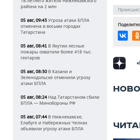
18-летнего жителя Нижнекамского
района на 2 млн
Происшес
Угроза атаки БПЛА
05 авг, 09:43
Поделитес
отменена в восьми городах
Татарстана
В Якутии лесные
05 авг, 08:41
пожары охватили более 418 тыс.
гектаров
«
В Казани и
05 авг, 08:30
Зеленодольске отменили угрозу
атаки БПЛА
НОВО
Над Татарстаном сбили
05 авг, 08:24
БПЛА — Минобороны РФ
В Нижнекамске,
05 авг, 07:44
Елабуге и Набережных Челнах
ЧИТА
объявили угрозу атаки БПЛА