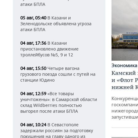
атаки БПЛА
В Казани и
05 авг, 05:40
Зеленодольске объявлена угроза
атаки БПЛА
В Казани
04 авг, 17:36
приостановлено движение
троллейбусов №5, 9 и 12
Экономик
Четыре вагона
04 авг, 15:50
Камский 
грузового поезда сошли с путей на
и «Флот 
станции Юдино
нижней 
«Все товары
04 авг, 12:59
Конкуренци
уничтожены»: в Самарской области
госкомпани
склад Wildberries полностью
нижегородс
выгорел после атаки БПЛА
запустивши
В Севастополе
04 авг, 10:24
задержали россиян за подготовку
покушения на главу одного из