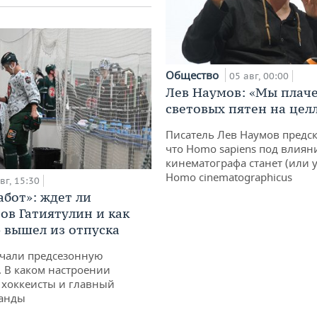
Общество
05 авг, 00:00
Лев Наумов: «Мы плаче
световых пятен на цел
Писатель Лев Наумов предск
что Homo sapiens под влиян
кинематографа станет (или у
Homo cinematographicus
вг, 15:30
абот»: ждет ли
ов Гатиятулин и как
» вышел из отпуска
чали предсезонную
. В каком настроении
хоккеисты и главный
манды