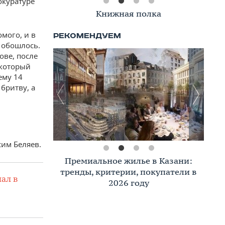
окуратуре
Книжная полка
омого, и в
 обошлось.
ове, после
 который
ему 14
бритву, а
сим Беляев.
Премиальное жилье в Казани:
тренды, критерии, покупатели в
ал в
2026 году