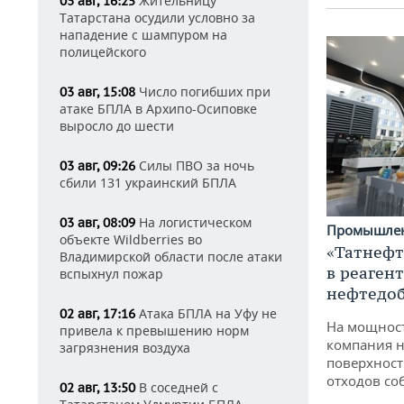
Жительницу
03 авг, 16:25
Татарстана осудили условно за
нападение с шампуром на
полицейского
Число погибших при
03 авг, 15:08
атаке БПЛА в Архипо-Осиповке
выросло до шести
Силы ПВО за ночь
03 авг, 09:26
сбили 131 украинский БПЛА
На логистическом
03 авг, 08:09
Промышле
объекте Wildberries во
«Татнефт
Владимирской области после атаки
в реаген
вспыхнул пожар
нефтедо
Атака БПЛА на Уфу не
02 авг, 17:16
На мощнос
привела к превышению норм
компания н
загрязнения воздуха
поверхност
отходов со
В соседней с
02 авг, 13:50