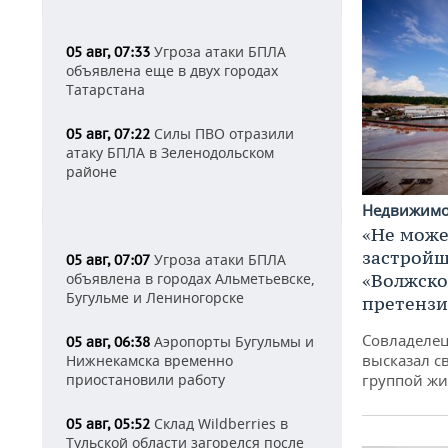
Угроза атаки БПЛА
05 авг, 07:33
объявлена еще в двух городах
Татарстана
Силы ПВО отразили
05 авг, 07:22
атаку БПЛА в Зеленодольском
районе
Недвижим
«Не може
застройщ
Угроза атаки БПЛА
05 авг, 07:07
«Волжско
объявлена в городах Альметьевске,
Бугульме и Лениногорске
претенз
Совладелец
Аэропорты Бугульмы и
05 авг, 06:38
высказал с
Нижнекамска временно
группой жи
приостановили работу
Склад Wildberries в
05 авг, 05:52
Тульской области загорелся после