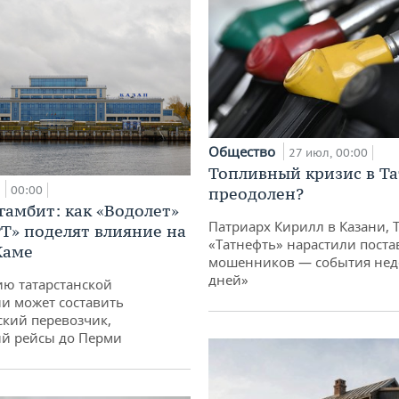
Общество
27 июл, 00:00
Топливный кризис в Та
а
00:00
преодолен?
гамбит: как «Водолет»
Патриарх Кирилл в Казани, 
РТ» поделят влияние на
«Татнефть» нарастили поста
Каме
мошенников — события неде
дней»
ю татарстанской
и может составить
кий перевозчик,
й рейсы до Перми