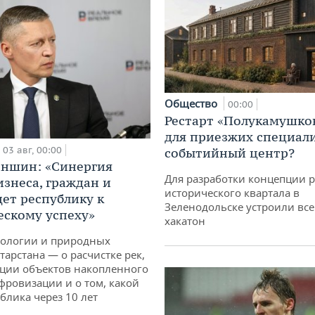
Общество
00:00
Рестарт «Полукамушко
для приезжих специал
03 авг, 00:00
событийный центр?
аншин: «Синергия
Для разработки концепции 
изнеса, граждан и
исторического квартала в
дет республику к
Зеленодольске устроили вс
ескому успеху»
хакатон
кологии и природных
тарстана — о расчистке рек,
ции объектов накопленного
ифровизации и о том, какой
блика через 10 лет