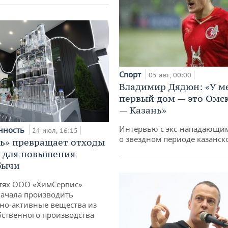
Спорт
05 авг, 00:00
Владимир Дядюн: «У м
первый дом — это Омск
— Казань»
Интервью с экс-нападающи
нность
24 июл, 16:15
о звездном периоде казанск
ь» превращает отходы
т для повышения
бычи
тях ООО «ХимСервис»
ачала производить
но-активные вещества из
бственного производства