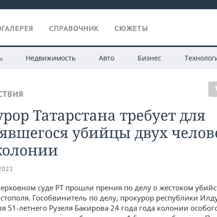
ГАЛЕРЕЯ
СПРАВОЧНИК
СЮЖЕТЫ
ь
Недвижимость
Авто
Бизнес
Технолог
СТВИЯ
рор Татарстана требует для
явшегося убийцы двух челов
колонии
.2022
Верховном суде РТ прошли прения по делу о жестоком убийс
стополя. Гособвинитель по делу, прокурор республики Илд
ля 51-летнего Рузеля Бакирова 24 года года колонии особог