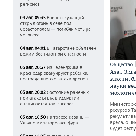
регионов
Военнослужащий
04 авг, 09:35
открыл огонь в селе под
Севастополем — погибли четыре
человека
В Татарстане объявлен
04 авг, 04:01
режим беспилотной опасности
Общество
Из Геленджика в
03 авг, 20:37
Азат Зиг
Краснодар эвакуируют ребенка,
власти, б
пострадавшего от атаки дронов
науки ве
экологич
Состояние раненых
03 авг, 20:02
при атаке БПЛА в Удмуртии
Министр э
оценивается как тяжелое
ресурсов Та
рекультива
На трассе Казань —
03 авг, 18:50
вреда, о ц
Ульяновск загорелась фура
будет респу