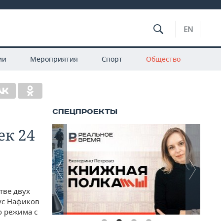
EN
ии
Мероприятия
Спорт
Общество
ек 24
тве двух
ус Нафиков
о режима с