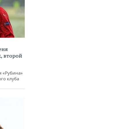
еня
, второй
м «Рубина»
ого клуба