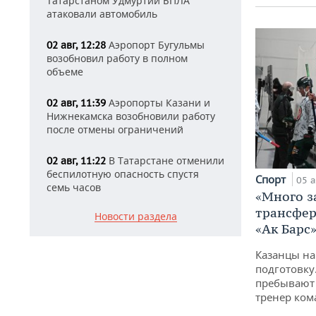
Татарстаном Удмуртии БПЛА
атаковали автомобиль
Аэропорт Бугульмы
02 авг, 12:28
возобновил работу в полном
объеме
Аэропорты Казани и
02 авг, 11:39
Нижнекамска возобновили работу
после отмены ограничений
В Татарстане отменили
02 авг, 11:22
беспилотную опасность спустя
Спорт
05 а
семь часов
«Много з
трансфер
Новости раздела
«Ак Барс
Казанцы на
подготовку
пребывают 
тренер ко