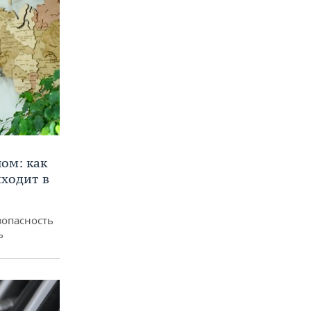
ом: как
ходит в
зопасность
ь