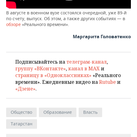
ВОДНЫЕ ВИДЫ СПОРТА
ОБРАЗОВАНИЕ
В августе в военном вузе состоялся очередной, уже 89-й
ХОККЕЙ С МЯЧОМ
ПРОИСШЕСТВИЯ
по счету, выпуск. Об этом, а также других событиях — в
обзоре
«Реального времени».
Маргарита Головатенко
Подписывайтесь на
телеграм-канал
,
группу «ВКонтакте»
,
канал в MAX
и
страницу в «Одноклассниках»
«Реального
времени». Ежедневные видео на
Rutube
и
«Дзене»
.
Общество
Образование
Власть
Татарстан