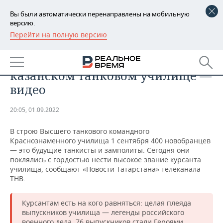
Вы были автоматически перенаправлены на мобильную
версию.
Перейти на полную версию
РЕГИОНЫ
ОБЩЕСТВО
Как прошел День знаний в
БАШКОРТОСТАН
НОВОСТИ
казанском танковом училище —
ТАТАРСТАН
АНАЛИТИКА
видео
УДМУРТИЯ
НОВОСТИ АНАЛИТИКИ
ЭКОНОМИКА
20:05, 01.09.2022
ДЕКЛАРАЦИИ О ДОХОДАХ
НОВОСТИ ЭКОНОМИКИ
ПРОМЫШЛЕННОСТЬ
В строю Высшего танкового командного
Краснознаменного училища 1 сентября 400 новобранцев
КОРОЛИ ГОСЗАКАЗА ПФО
ФИНАНСЫ
НОВОСТИ
НЕДВИЖИМОСТЬ
— это будущие танкисты и замполиты. Сегодня они
ПРОМЫШЛЕННОСТИ
поклялись с гордостью нести высокое звание курсанта
училища, сообщают «Новости Татарстана» телеканала
ВУЗЫ ТАТАРСТАНА
БАНКИ
НОВОСТИ НЕДВИЖИМОСТИ
АВТО
ТНВ.
АГРОПРОМ
КОМУ ПРИНАДЛЕЖАТ
БЮДЖЕТ
НОВОСТИ АВТО
БИЗНЕС
ТОРГОВЫЕ ЦЕНТРЫ
МАШИНОСТРОЕНИЕ
Курсантам есть на кого равняться: целая плеяда
ТАТАРСТАНА
выпускников училища — легенды российского
ИНВЕСТИЦИИ
НОВОСТИ БИЗНЕСА
ТЕХНОЛОГИИ
военного дела. 76 выпускников стали Героями