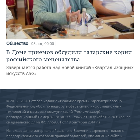
Общество
08 авг, 00:00
В Доме приемов обсудили татарские корни
российского меценатства
Завершается работа над новой книгой «Квартал изящных
искусств ASG»
© 2015 - 2026 Сетевое издание «Реальное время» Зарегистрировано
Федеральной службой по надзору в сфере связи, информационных
технологий и массовых коммуникаций (Роскомнадзор) –
регистрационный номер ЭЛ № ФС 77 - 79627 от 18 декабря 2020 г. (ранее
свидетельство Эл № ФС 77-59331 от 18 сентября 2014 г.)
Использование материалов Реального Времени разрешено только с
предварительного согласия правообладателей, упоминание сайта и