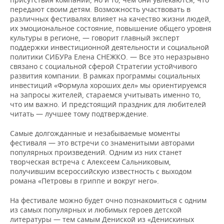
ВОДНЫЕ ВИДЫ СПОРТА
ОБРАЗОВАНИЕ
передают своим детям. Возможность участвовать в
различных фестивалях влияет на качество жизни людей,
ХОККЕЙ С МЯЧОМ
ПРОИСШЕСТВИЯ
их эмоциональное состояние, повышение общего уровня
культуры в регионе, — говорит главный эксперт
поддержки инвестиционной деятельности и социальной
политики СИБУРа Елена СНЕЖКО. — Все это неразрывно
связано с социальной сферой Стратегии устойчивого
развития компании. В рамках программы социальных
инвестиций «Формула хороших дел» мы ориентируемся
на запросы жителей, стараемся учитывать именно то,
что им важно. И предстоящий праздник для любителей
читать — лучшее тому подтверждение.
Самые долгожданные и незабываемые моменты
фестиваля — это встречи со знаменитыми авторами
популярных произведений. Одним из них станет
творческая встреча с Алексеем Сальниковым,
получившим всероссийскую известность с выходом
романа «Петровы в гриппе и вокруг него».
На фестивале можно будет очно познакомиться с одним
из самых популярных и любимых героев детской
литературы — тем самым Дениской из «Денискиных