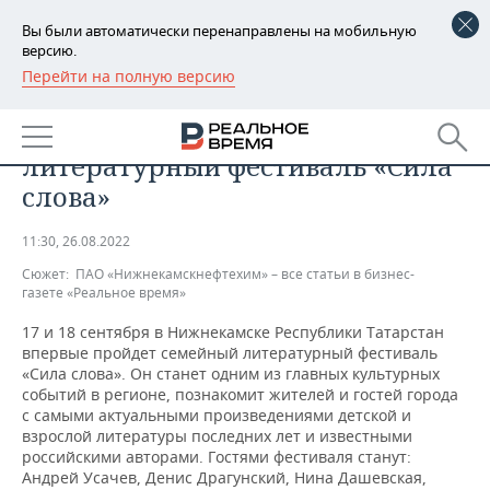
Вы были автоматически перенаправлены на мобильную
версию.
Перейти на полную версию
РЕГИОНЫ
ОБЩЕСТВО
В Нижнекамске пройдет
БАШКОРТОСТАН
НОВОСТИ
литературный фестиваль «Сила
ТАТАРСТАН
АНАЛИТИКА
слова»
УДМУРТИЯ
НОВОСТИ АНАЛИТИКИ
ЭКОНОМИКА
11:30, 26.08.2022
Сюжет:
ПАО «Нижнекамскнефтехим» – все статьи в бизнес-
ДЕКЛАРАЦИИ О ДОХОДАХ
НОВОСТИ ЭКОНОМИКИ
ПРОМЫШЛЕННОСТЬ
газете «Реальное время»
КОРОЛИ ГОСЗАКАЗА ПФО
ФИНАНСЫ
НОВОСТИ
НЕДВИЖИМОСТЬ
17 и 18 сентября в Нижнекамске Республики Татарстан
ПРОМЫШЛЕННОСТИ
впервые пройдет семейный литературный фестиваль
«Сила слова». Он станет одним из главных культурных
ВУЗЫ ТАТАРСТАНА
БАНКИ
НОВОСТИ НЕДВИЖИМОСТИ
АВТО
событий в регионе, познакомит жителей и гостей города
АГРОПРОМ
с самыми актуальными произведениями детской и
КОМУ ПРИНАДЛЕЖАТ
БЮДЖЕТ
НОВОСТИ АВТО
БИЗНЕС
взрослой литературы последних лет и известными
ТОРГОВЫЕ ЦЕНТРЫ
МАШИНОСТРОЕНИЕ
российскими авторами. Гостями фестиваля станут:
ТАТАРСТАНА
Андрей Усачев, Денис Драгунский, Нина Дашевская,
ИНВЕСТИЦИИ
НОВОСТИ БИЗНЕСА
ТЕХНОЛОГИИ