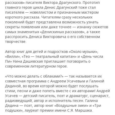
рассказов» писателя Виктора Драгунского. Прототип
главного героя цикла Денис Драгунский тоже стал
писателем — новеллистом и признанным мастером
короткого рассказа. Читателям сразу нескольких
поколений будет представлена возможность узнать
секреты появления или даже точнее — изнанку сюжетов
самых знаменитых «Денискиных рассказов», а также
расспросить Дениса Викторовича о его собственном
творчестве.
Автор книг для детей и подростков «Около музыки»,
«Вилли», «Тео — театральный капитан» и «День числа
Пи» Нина Дашевская приглашает поговорить о
современном литературном герое.
«Что можно делать с облаками?» — так называется их
совместная программа с Андреем Усачевым и Галиной
Дядиной, во время которой можно будет послушать
стихи, песни и даже попеть вместе с их авторами! Андрей
Усачев — детский писатель, поэт и драматург, сценарист,
радиоведущий, автор и исполнитель песен. Галина
Дядина — поэт, автор книг «Воздушные змеи» и «Три
подушки», лауреат премии имени С.Я. Маршака.