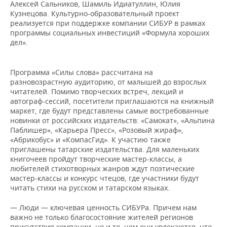
НЕФТЕХИМИЯ
Алексей Сальников, Шамиль Идиатуллин, Юлия
Кузнецова. Культурно-образовательный проект
РОЗНИЧНАЯ ТОРГОВЛЯ
НОВОСТИ ТЕХНОЛОГИЙ
МЕРОПРИЯТИЯ
реализуется при поддержке компании СИБУР в рамках
НЕФТЬ
программы социальных инвестиций «Формула хороших
ТРАНСПОРТ
IT
НОВОСТИ МЕРОПРИЯТИЙ
СПОРТ
дел».
ОПК
УСЛУГИ
МЕДИА
ВЫЕЗДНАЯ РЕДАКЦИЯ
НОВОСТИ СПОРТА
ОБЩЕСТВО
Программа «Силы слова» рассчитана на
ЭНЕРГЕТИКА
разновозрастную аудиторию, от малышей до взрослых
ТЕЛЕКОММУНИКАЦИИ
БИЗНЕС-БРАНЧИ
ФУТБОЛ
НОВОСТИ ОБЩЕСТВА
ФОТОГАЛЕРЕЯ
читателей. Помимо творческих встреч, лекций и
автограф-сессий, посетители приглашаются на книжный
маркет, где будут представлены самые востребованные
ONLINE-КОНФЕРЕНЦИИ
ХОККЕЙ
ВЛАСТЬ
СЮЖЕТЫ
новинки от российских издательств: «Самокат», «Альпина
Паблишер», «Карьера Пресс», «Розовый жираф»,
ОТКРЫТАЯ ЛЕКЦИЯ
БАСКЕТБОЛ
ИНФРАСТРУКТУРА
СПРАВОЧНИК
«Абрикобус» и «КомпасГид». К участию также
приглашены татарские издательства. Для маленьких
ВОЛЕЙБОЛ
ИСТОРИЯ
СПИСОК ПЕРСОН
ПОЛНАЯ ВЕРСИЯ
книгочеев пройдут творческие мастер-классы, а
любителей стихотворных жанров ждут поэтические
мастер-классы и конкурс чтецов, где участники будут
КИБЕРСПОРТ
КУЛЬТУРА
СПИСОК КОМПАНИЙ
читать стихи на русском и татарском языках.
ФИГУРНОЕ КАТАНИЕ
МЕДИЦИНА
— Люди — ключевая ценность СИБУРа. Причем нам
важно не только благосостояние жителей регионов
присутствия компании, но и то, чем они увлекаются, что