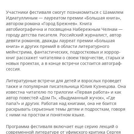
Участники фестиваля смогут познакомиться с Шамилем
Идиатуллиным — лауреатом премии «Большая книга»,
автором романа «Город Брежнев». Книга
автобиографична и посвящена Набережным Челнам —
городу детства писателя. Российский журналист, автор
девяти романов, дважды лауреат премии «Большая
книга» и других премий в области литературного
мейнстрима, фантастических, подростковых и хоррор-
книг расскажет читателям о своем творчестве, старых и
новых проектах, а в конце встречи состоится автограф-
сессия.
Литературные встречи для детей и взрослых проведет
также и популярная писательница Юлия Кузнецова. Она
известна читателю по трилогии «Первая работа» и как
автор повестей «Дом П», «Выдуманный жучок», «Где
папа?» и других. Работая над книгами, она не боится
раскрывать серьезные темы детям и подросткам, говоря
с ними на простом и понятном языке.
Программа фестиваля включает еще серию лекций о
современной литературе от уфимского критика Сергея