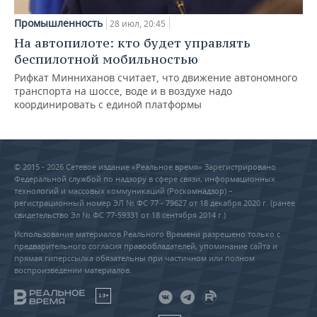
Промышленность
28 июл, 20:45
На автопилоте: кто будет управлять
беспилотной мобильностью
Рифкат Минниханов считает, что движение автономного
транспорта на шоссе, воде и в воздухе надо
координировать с единой платформы
© 2015 - 2026 Сетевое издание «Реальное время» Зарегистрировано
Федеральной службой по надзору в сфере связи, информационных
технологий и массовых коммуникаций (Роскомнадзор) –
регистрационный номер ЭЛ № ФС 77 - 79627 от 18 декабря 2020 г. (ранее
свидетельство Эл № ФС 77-59331 от 18 сентября 2014 г.)
Использование материалов Реального Времени разрешено только с
предварительного согласия правообладателей, упоминание сайта и
прямая гиперссылка обязательны при частичном или полном
воспроизведении материалов.
18+