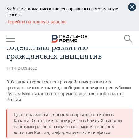
Вы были автоматически перенаправлены на мобильную
версию.
Перейти на полную версию
РЕГИОНЫ
ОБЩЕСТВО
В Казани откроется центр
БАШКОРТОСТАН
НОВОСТИ
содействия развитию
ТАТАРСТАН
АНАЛИТИКА
гражданских инициатив
УДМУРТИЯ
НОВОСТИ АНАЛИТИКИ
ЭКОНОМИКА
17:14, 24.08.2022
ДЕКЛАРАЦИИ О ДОХОДАХ
НОВОСТИ ЭКОНОМИКИ
ПРОМЫШЛЕННОСТЬ
В Казани откроется центр содействия развитию
гражданских инициатив, сообщил президент республики
КОРОЛИ ГОСЗАКАЗА ПФО
ФИНАНСЫ
НОВОСТИ
НЕДВИЖИМОСТЬ
Рустам Минниханов на форуме общественной палаты
ПРОМЫШЛЕННОСТИ
России.
ВУЗЫ ТАТАРСТАНА
БАНКИ
НОВОСТИ НЕДВИЖИМОСТИ
АВТО
АГРОПРОМ
Центр разместят в новом квартале юстиции в
Казани. Открытие планируется в ближайшие дни
КОМУ ПРИНАДЛЕЖАТ
БЮДЖЕТ
НОВОСТИ АВТО
БИЗНЕС
ТОРГОВЫЕ ЦЕНТРЫ
МАШИНОСТРОЕНИЕ
властями региона совместно с министерством
ТАТАРСТАНА
юстиции России, информирует «Интерфакс».
ИНВЕСТИЦИИ
НОВОСТИ БИЗНЕСА
ТЕХНОЛОГИИ