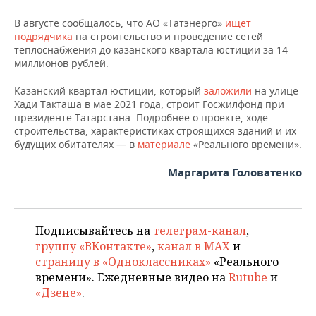
НЕФТЕХИМИЯ
В августе сообщалось, что АО «Татэнерго»
ищет
РОЗНИЧНАЯ ТОРГОВЛЯ
НОВОСТИ ТЕХНОЛОГИЙ
МЕРОПРИЯТИЯ
подрядчика
НЕФТЬ
на строительство и проведение сетей
теплоснабжения до казанского квартала юстиции за 14
ТРАНСПОРТ
IT
НОВОСТИ МЕРОПРИЯТИЙ
СПОРТ
миллионов рублей.
ОПК
Казанский квартал юстиции, который
УСЛУГИ
МЕДИА
ВЫЕЗДНАЯ РЕДАКЦИЯ
НОВОСТИ СПОРТА
заложили
на улице
ОБЩЕСТВО
ЭНЕРГЕТИКА
Хади Такташа в мае 2021 года, строит Госжилфонд при
президенте Татарстана. Подробнее о проекте, ходе
ТЕЛЕКОММУНИКАЦИИ
БИЗНЕС-БРАНЧИ
ФУТБОЛ
НОВОСТИ ОБЩЕСТВА
ФОТОГАЛЕРЕЯ
строительства, характеристиках строящихся зданий и их
будущих обитателях — в
материале
«Реального времени».
ONLINE-КОНФЕРЕНЦИИ
ХОККЕЙ
ВЛАСТЬ
СЮЖЕТЫ
Маргарита Головатенко
ОТКРЫТАЯ ЛЕКЦИЯ
БАСКЕТБОЛ
ИНФРАСТРУКТУРА
СПРАВОЧНИК
ВОЛЕЙБОЛ
ИСТОРИЯ
СПИСОК ПЕРСОН
ПОЛНАЯ ВЕРСИЯ
Подписывайтесь на
телеграм-канал
,
группу «ВКонтакте»
,
канал в MAX
и
КИБЕРСПОРТ
КУЛЬТУРА
СПИСОК КОМПАНИЙ
страницу в «Одноклассниках»
«Реального
времени». Ежедневные видео на
Rutube
и
ФИГУРНОЕ КАТАНИЕ
МЕДИЦИНА
«Дзене»
.