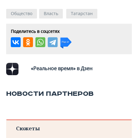
ВОДНЫЕ ВИДЫ СПОРТА
ОБРАЗОВАНИЕ
Общество
Власть
Татарстан
ХОККЕЙ С МЯЧОМ
ПРОИСШЕСТВИЯ
Поделитесь в соцсетях
«Реальное время» в Дзен
НОВОСТИ ПАРТНЕРОВ
Сюжеты