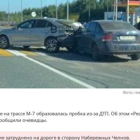
Фото: re
е на трассе М-7 образовалась пробка из-за ДТП. Об этом «Р
сообщили очевидцы.
е затруднено на дороге в сторону Набережных Челнов.