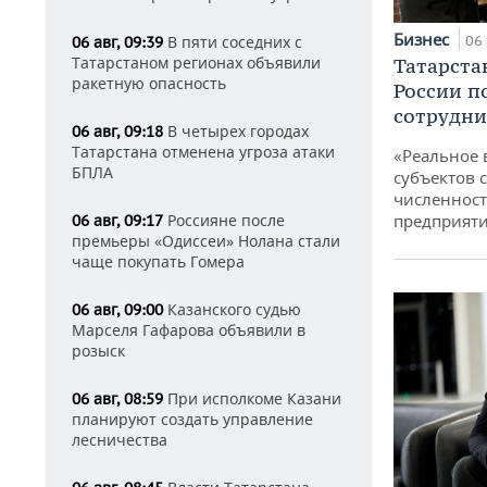
Бизнес
06 
В пяти соседних с
06 авг, 09:39
Татарстаном регионах объявили
Татарста
ракетную опасность
России п
сотрудни
В четырех городах
06 авг, 09:18
Татарстана отменена угроза атаки
«Реальное 
БПЛА
субъектов 
численност
предприят
Россияне после
06 авг, 09:17
премьеры «Одиссеи» Нолана стали
чаще покупать Гомера
Казанского судью
06 авг, 09:00
Марселя Гафарова объявили в
розыск
При исполкоме Казани
06 авг, 08:59
планируют создать управление
лесничества