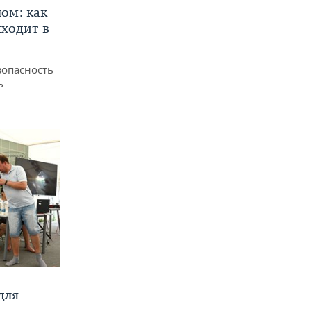
ом: как
ходит в
зопасность
ь
для