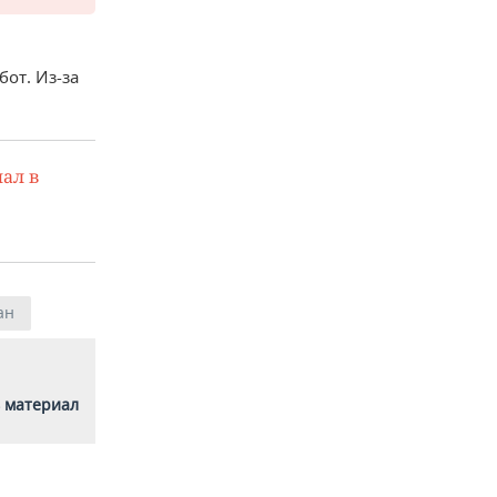
бот. Из-за
ал в
ан
 материал