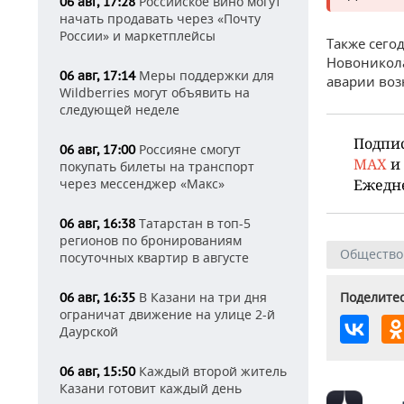
Российское вино могут
06 авг, 17:28
начать продавать через «Почту
России» и маркетплейсы
Также сего
Новоникола
Меры поддержки для
06 авг, 17:14
аварии воз
Wildberries могут объявить на
следующей неделе
Подпи
Россияне смогут
06 авг, 17:00
MAX
и
покупать билеты на транспорт
через мессенджер «Макс»
Ежедн
Татарстан в топ-5
06 авг, 16:38
регионов по бронированиям
Общество
посуточных квартир в августе
В Казани на три дня
Поделитес
06 авг, 16:35
ограничат движение на улице 2-й
Даурской
Каждый второй житель
06 авг, 15:50
Казани готовит каждый день