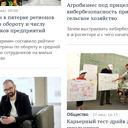
Агробизнес под прицел
авг, 00:00
кибербезопасность при
н в пятерке регионов
сельское хозяйство
о обороту и числу
Зачем выстраивать кибербе
ков предприятий
в агросекторе и с чего начат
время» составило рейтинг
страны по обороту и средней
и сотрудников на малых
иях
Общество
27 июл, 16:15
Карьерный тест-драйв 
школьников