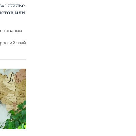
в»: жилье
истов или
реновации
ероссийский