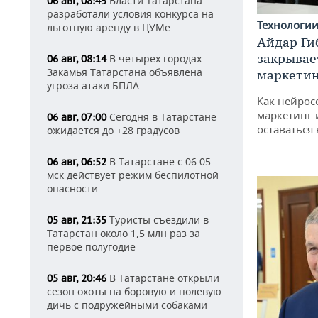
Власти Татарстана
06 авг, 08:45
разработали условия конкурса на
Технологи
льготную аренду в ЦУМе
Айдар Ги
закрывае
В четырех городах
06 авг, 08:14
Закамья Татарстана объявлена
маркетин
угроза атаки БПЛА
Как нейрос
маркетинг 
Сегодня в Татарстане
06 авг, 07:00
оставаться
ожидается до +28 градусов
В Татарстане с 06.05
06 авг, 06:52
мск действует режим беспилотной
опасности
Туристы съездили в
05 авг, 21:35
Татарстан около 1,5 млн раз за
первое полугодие
В Татарстане открыли
05 авг, 20:46
сезон охоты на боровую и полевую
дичь с подружейными собаками