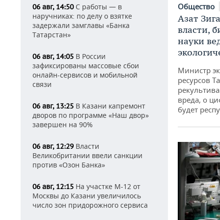
Общество
С работы — в
06 авг, 14:50
наручниках: по делу о взятке
Азат Зиг
задержали замглавы «Банка
власти, б
Татарстан»
науки ве
экологич
В России
06 авг, 14:05
зафиксированы массовые сбои
Министр э
онлайн-сервисов и мобильной
ресурсов Та
связи
рекультива
вреда, о ц
В Казани капремонт
06 авг, 13:25
будет респу
дворов по программе «Наш двор»
завершен на 90%
Власти
06 авг, 12:29
Великобритании ввели санкции
против «Озон Банка»
На участке М-12 от
06 авг, 12:15
Москвы до Казани увеличилось
число зон придорожного сервиса