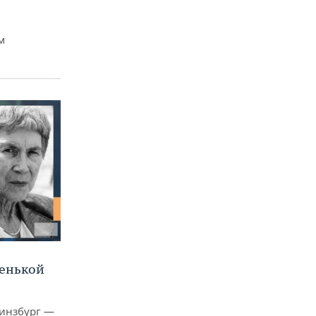
м
ленькой
Гинзбург —