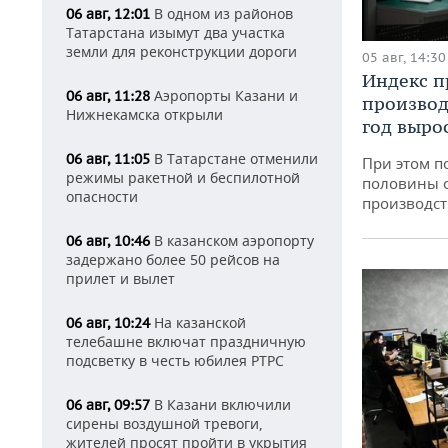
В одном из районов
06 авг, 12:01
Татарстана изымут два участка
земли для реконструкции дороги
05 авг, 14:30
Индекс 
Аэропорты Казани и
06 авг, 11:28
производ
Нижнекамска открыли
год вырос
В Татарстане отменили
06 авг, 11:05
При этом п
режимы ракетной и беспилотной
половины 
опасности
производст
В казанском аэропорту
06 авг, 10:46
задержано более 50 рейсов на
прилет и вылет
На казанской
06 авг, 10:24
телебашне включат праздничную
подсветку в честь юбилея РТРС
В Казани включили
06 авг, 09:57
сирены воздушной тревоги,
жителей просят пройти в укрытия