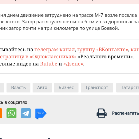
дня днем движение затруднено на трассе М-7 возле поселка
евского. Затор растянулся почти на 6 км из-за дорожных ра
ник затор почти на три километра по улице Боевой.
сывайтесь на
телеграм-канал
,
группу «ВКонтакте»
,
кан
страницу в «Одноклассниках»
«Реального времени».
евные видео на
Rutube
и
«Дзене»
.
Власть
Авто
Бизнес
Транспорт
Татарст
ь в соцсетях
Распечатать