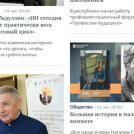
и
В республике начал работу
04 авг, 00:00
профориентационный фору
бадуллин: «ИИ сегодня
«Профессии будущего»
т практически весь
говый цикл»
ети изменили интернет-
и что делать, чтобы
 на гребне волны
Общество
01 авг, 00:00
Большая история в ма
комнате
«Все наши вчера» Наталии 