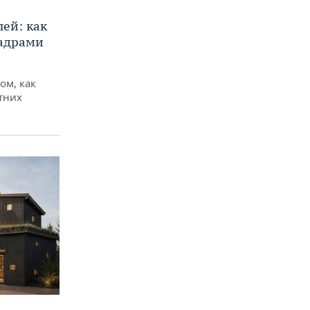
ей: как
кадрами
ом, как
тних