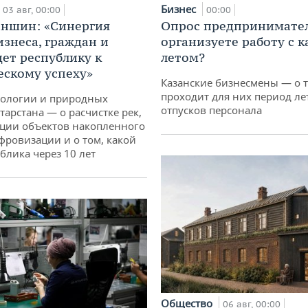
Бизнес
03 авг, 00:00
00:00
аншин: «Синергия
Опрос предпринимател
изнеса, граждан и
организуете работу с 
дет республику к
летом?
ескому успеху»
Казанские бизнесмены — о т
проходит для них период ле
кологии и природных
отпусков персонала
тарстана — о расчистке рек,
ции объектов накопленного
ифровизации и о том, какой
блика через 10 лет
Общество
06 авг, 00:00