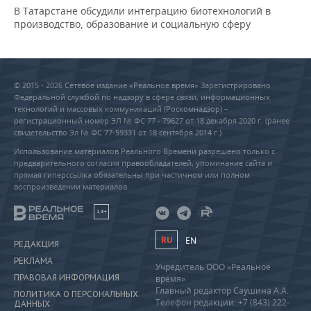
В Татарстане обсудили интеграцию биотехнологий в
производство, образование и социальную сферу
© 2015 - 2026 Сетевое издание «Реальное время» Зарегистрировано
Федеральной службой по надзору в сфере связи, информационных
технологий и массовых коммуникаций (Роскомнадзор) –
регистрационный номер ЭЛ № ФС 77 - 79627 от 18 декабря 2020 г. (ранее
свидетельство Эл № ФС 77-59331 от 18 сентября 2014 г.)
Использование материалов Реального Времени разрешено только с
предварительного согласия правообладателей, упоминание сайта и
прямая гиперссылка обязательны при частичном или полном
воспроизведении материалов.
18+
RU
EN
РЕДАКЦИЯ
РЕКЛАМА
Учредитель ООО «Реальное
ПРАВОВАЯ ИНФОРМАЦИЯ
время»
Главный редактор Саушина А.А.
ПОЛИТИКА О ПЕРСОНАЛЬНЫХ
Телефон редакции: +7 (843) 222-
ДАННЫХ