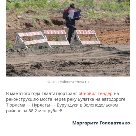
ВОДНЫЕ ВИДЫ СПОРТА
ОБРАЗОВАНИЕ
ХОККЕЙ С МЯЧОМ
ПРОИСШЕСТВИЯ
Фото: realnoevremya.ru
В мае этого года Главтатдортранс
объявил тендер
на
реконструкцию моста через реку Булатка на автодороге
Тюрлема — Нурлаты — Бурундуки в Зеленодольском
районе за 88,2 млн рублей.
Маргарита Головатенко