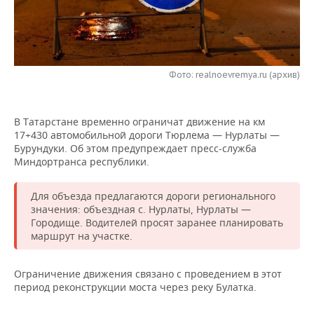
НЕФТЕХИМИЯ
РОЗНИЧНАЯ ТОРГОВЛЯ
НОВОСТИ ТЕХНОЛОГИЙ
МЕРОПРИЯТИЯ
НЕФТЬ
ТРАНСПОРТ
IT
НОВОСТИ МЕРОПРИЯТИЙ
СПОРТ
ОПК
Фото: realnoevremya.ru (архив)
УСЛУГИ
МЕДИА
ВЫЕЗДНАЯ РЕДАКЦИЯ
НОВОСТИ СПОРТА
ОБЩЕСТВО
ЭНЕРГЕТИКА
В Татарстане временно ограничат движение на км
ТЕЛЕКОММУНИКАЦИИ
БИЗНЕС-БРАНЧИ
ФУТБОЛ
НОВОСТИ ОБЩЕСТВА
ФОТОГАЛЕРЕЯ
17+430 автомобильной дороги Тюрлема — Нурлаты —
Бурундуки. Об этом предупреждает пресс-служба
ONLINE-КОНФЕРЕНЦИИ
ХОККЕЙ
ВЛАСТЬ
СЮЖЕТЫ
Миндортранса республики.
ОТКРЫТАЯ ЛЕКЦИЯ
БАСКЕТБОЛ
ИНФРАСТРУКТУРА
СПРАВОЧНИК
Для объезда предлагаются дороги регионального
значения: объездная с. Нурлаты, Нурлаты —
ВОЛЕЙБОЛ
ИСТОРИЯ
СПИСОК ПЕРСОН
ПОЛНАЯ ВЕРСИЯ
Городище. Водителей просят заранее планировать
маршрут на участке.
КИБЕРСПОРТ
КУЛЬТУРА
СПИСОК КОМПАНИЙ
Ограничение движения связано с проведением в этот
ФИГУРНОЕ КАТАНИЕ
МЕДИЦИНА
период реконструкции моста через реку Булатка.