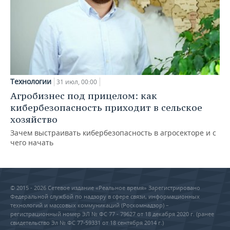
Технологии
31 июл, 00:00
Агробизнес под прицелом: как
кибербезопасность приходит в сельское
хозяйство
Зачем выстраивать кибербезопасность в агросекторе и с
чего начать
© 2015 - 2026 Сетевое издание «Реальное время» Зарегистрировано
Федеральной службой по надзору в сфере связи, информационных
технологий и массовых коммуникаций (Роскомнадзор) –
регистрационный номер ЭЛ № ФС 77 - 79627 от 18 декабря 2020 г. (ранее
свидетельство Эл № ФС 77-59331 от 18 сентября 2014 г.)