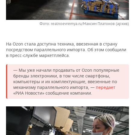
НЕФТЕХИМИЯ
РОЗНИЧНАЯ ТОРГОВЛЯ
НОВОСТИ ТЕХНОЛОГИЙ
МЕРОПРИЯТИЯ
НЕФТЬ
Фото: realnoevremya.ru/Максим Платонов (архив)
ТРАНСПОРТ
IT
НОВОСТИ МЕРОПРИЯТИЙ
СПОРТ
ОПК
УСЛУГИ
МЕДИА
ВЫЕЗДНАЯ РЕДАКЦИЯ
НОВОСТИ СПОРТА
ОБЩЕСТВО
ЭНЕРГЕТИКА
На Ozon стала доступна техника, ввезенная в страну
посредством параллельного импорта. Об этом сообщили
ТЕЛЕКОММУНИКАЦИИ
БИЗНЕС-БРАНЧИ
ФУТБОЛ
НОВОСТИ ОБЩЕСТВА
ФОТОГАЛЕРЕЯ
в пресс-службе маркетплейса.
ONLINE-КОНФЕРЕНЦИИ
ХОККЕЙ
ВЛАСТЬ
СЮЖЕТЫ
— Мы уже начали продавать от Ozon популярные
бренды электроники, в том числе смартфоны,
ОТКРЫТАЯ ЛЕКЦИЯ
БАСКЕТБОЛ
ИНФРАСТРУКТУРА
СПРАВОЧНИК
компьютеры и их комплектующие, ввезенные по
механизму параллельного импорта, —
передает
«РИА Новости» сообщение компании.
ВОЛЕЙБОЛ
ИСТОРИЯ
СПИСОК ПЕРСОН
ПОЛНАЯ ВЕРСИЯ
КИБЕРСПОРТ
КУЛЬТУРА
СПИСОК КОМПАНИЙ
ФИГУРНОЕ КАТАНИЕ
МЕДИЦИНА