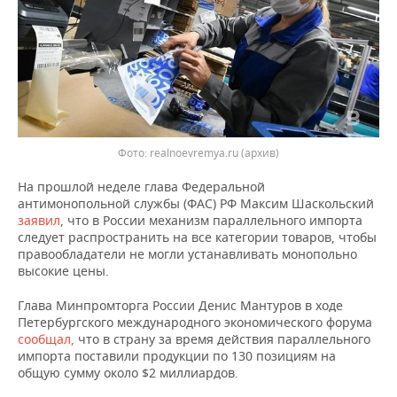
ВОДНЫЕ ВИДЫ СПОРТА
ОБРАЗОВАНИЕ
ХОККЕЙ С МЯЧОМ
ПРОИСШЕСТВИЯ
Фото: realnoevremya.ru (архив)
На прошлой неделе глава Федеральной
антимонопольной службы (ФАС) РФ Максим Шаскольский
заявил
, что в России механизм параллельного импорта
следует распространить на все категории товаров, чтобы
правообладатели не могли устанавливать монопольно
высокие цены.
Глава Минпромторга России Денис Мантуров в ходе
Петербургского международного экономического форума
сообщал,
что в страну за время действия параллельного
импорта поставили продукции по 130 позициям на
общую сумму около $2 миллиардов.