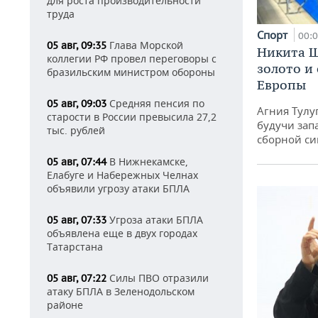
для роста производительности
труда
Спорт
00:
Глава Морской
05 авг, 09:35
Никита Ш
коллегии РФ провел переговоры с
золото и
бразильским министром обороны
Европы
Средняя пенсия по
05 авг, 09:03
Агния Тулу
старости в России превысила 27,2
будучи зап
тыс. рублей
сборной си
В Нижнекамске,
05 авг, 07:44
Елабуге и Набережных Челнах
объявили угрозу атаки БПЛА
Угроза атаки БПЛА
05 авг, 07:33
объявлена еще в двух городах
Татарстана
Силы ПВО отразили
05 авг, 07:22
атаку БПЛА в Зеленодольском
районе