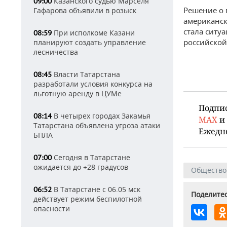
Казанского судью Марселя
09:00
Решение о 
Гафарова объявили в розыск
американск
стала ситу
При исполкоме Казани
08:59
российско
планируют создать управление
лесничества
Власти Татарстана
08:45
разработали условия конкурса на
льготную аренду в ЦУМе
Подпи
В четырех городах Закамья
08:14
MAX
и
Татарстана объявлена угроза атаки
Ежедн
БПЛА
Сегодня в Татарстане
07:00
ожидается до +28 градусов
Общество
В Татарстане с 06.05 мск
06:52
Поделитес
действует режим беспилотной
опасности