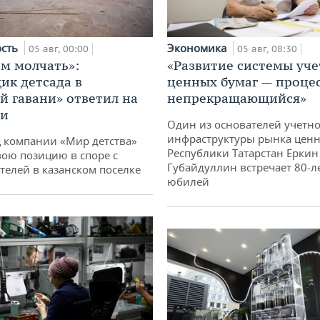
ость
Экономика
05 авг, 00:00
05 авг, 08:30
м молчать»:
«Развитие системы уче
ик детсада в
ценных бумаг — проце
й гавани» ответил на
непрекращающийся»
ии
Один из основателей учетн
инфраструктуры рынка ценн
 компании «Мир детства»
Республики Татарстан Еркин
вою позицию в споре с
Губайдуллин встречает 80-л
телей в казанском поселке
юбилей