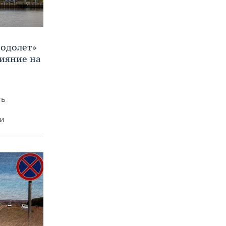
Водолет»
лияние на
ть
ми