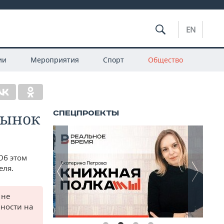
EN
ии
Мероприятия
Спорт
Общество
рынок
Об этом
еля.
 не
нности на