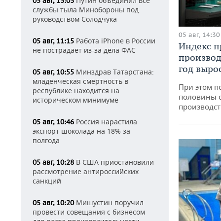
Путин объединил все
05 авг, 13:03
службы тыла Минобороны под
руководством Солодчука
05 авг, 14:30
Работа iPhone в России
05 авг, 11:15
Индекс 
не пострадает из-за дела ФАС
производ
год вырос
Минздрав Татарстана:
05 авг, 10:55
младенческая смертность в
При этом п
республике находится на
половины 
историческом минимуме
производст
Россия нарастила
05 авг, 10:46
экспорт шоколада на 18% за
полгода
В США приостановили
05 авг, 10:28
рассмотрение антироссийских
санкций
Мишустин поручил
05 авг, 10:20
провести совещания с бизнесом