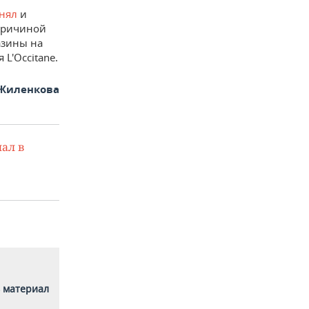
нял
и
 Причиной
азины на
L'Occitane.
Жиленкова
ал в
 материал