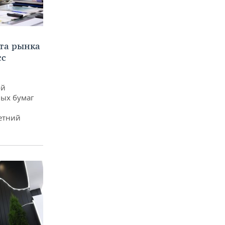
та рынка
сс
ой
ых бумаг
етний