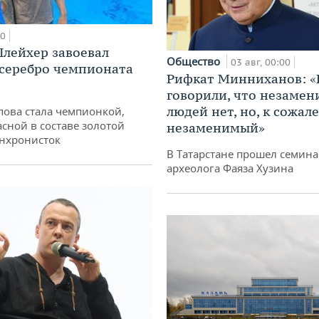
00
лейхер завоевал
Общество
03 авг, 00:00
 серебро чемпионата
Рифкат Минниханов: «
говорили, что незаме
людей нет, но, к сожал
пова стала чемпионкой,
асной в составе золотой
незаменимый»
нхронисток
В Татарстане прошел семина
археолога Фаяза Хузина