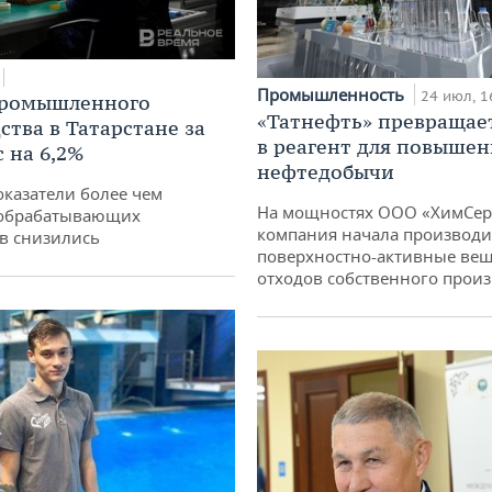
Промышленность
24 июл, 1
промышленного
«Татнефть» превращае
ства в Татарстане за
в реагент для повышен
 на 6,2%
нефтедобычи
оказатели более чем
На мощностях ООО «ХимСер
обрабатывающих
компания начала производи
в снизились
поверхностно-активные вещ
отходов собственного произ