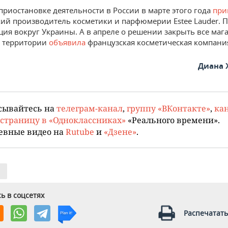
приостановке деятельности в России в марте этого года
при
ий производитель косметики и парфюмерии Estee Lauder.
ация вокруг Украины. А в апреле о решении закрыть все маг
й территории
объявила
французская косметическая компания 
Диана 
сывайтесь на
телеграм-канал
,
группу «ВКонтакте»
,
кан
страницу в «Одноклассниках»
«Реального времени».
евные видео на
Rutube
и
«Дзене»
.
ь в соцсетях
Распечатать