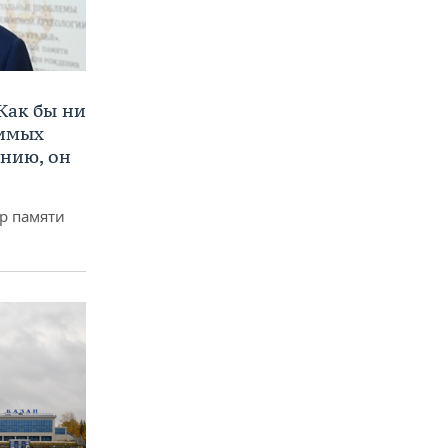
Как бы ни
нимых
ению, он
р памяти