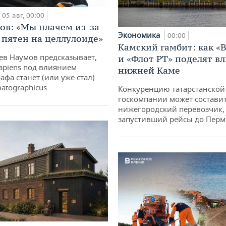
05 авг, 00:00
ов: «Мы плачем из-за
Экономика
00:00
 пятен на целлулоиде»
Камский гамбит: как «
ев Наумов предсказывает,
и «Флот РТ» поделят в
apiens под влиянием
нижней Каме
афа станет (или уже стал)
atographicus
Конкуренцию татарстанской
госкомпании может состави
нижегородский перевозчик,
запустивший рейсы до Пер