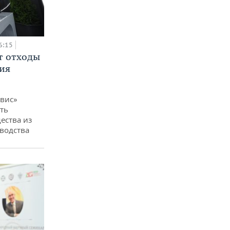
6:15
т отходы
ия
вис»
ть
ества из
водства