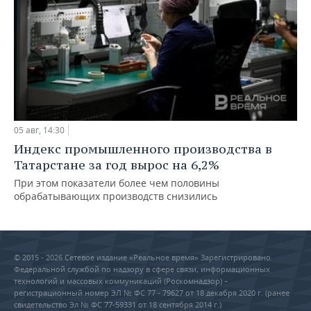
05 авг, 14:30
Индекс промышленного производства в
Татарстане за год вырос на 6,2%
При этом показатели более чем половины
обрабатывающих производств снизились
© 2015 - 2026 Сетевое издание «Реальное время» Зарегистрировано
Федеральной службой по надзору в сфере связи, информационных
технологий и массовых коммуникаций (Роскомнадзор) –
регистрационный номер ЭЛ № ФС 77 - 79627 от 18 декабря 2020 г. (ранее
свидетельство Эл № ФС 77-59331 от 18 сентября 2014 г.)