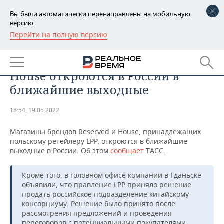
Вы были автоматически перенаправлены на мобильную
версию.
Перейти на полную версию
РЕГИОНЫ
ОБЩЕСТВО
Магазины брендов Reserved и
БАШКОРТОСТАН
НОВОСТИ
House откроются в России в
ТАТАРСТАН
АНАЛИТИКА
ближайшие выходные
УДМУРТИЯ
НОВОСТИ АНАЛИТИКИ
ЭКОНОМИКА
18:54, 19.05.2022
ДЕКЛАРАЦИИ О ДОХОДАХ
НОВОСТИ ЭКОНОМИКИ
ПРОМЫШЛЕННОСТЬ
Магазины брендов Reserved и House, принадлежащих
польскому ретейлеру LPP, откроются в ближайшие
КОРОЛИ ГОСЗАКАЗА ПФО
ФИНАНСЫ
НОВОСТИ
НЕДВИЖИМОСТЬ
выходные в России. Об этом
сообщает
ТАСС.
ПРОМЫШЛЕННОСТИ
ВУЗЫ ТАТАРСТАНА
БАНКИ
НОВОСТИ НЕДВИЖИМОСТИ
АВТО
Кроме того, в головном офисе компании в Гданьске
АГРОПРОМ
объявили, что правление LPP приняло решение
продать российское подразделение китайскому
КОМУ ПРИНАДЛЕЖАТ
БЮДЖЕТ
НОВОСТИ АВТО
БИЗНЕС
ТОРГОВЫЕ ЦЕНТРЫ
МАШИНОСТРОЕНИЕ
консорциуму. Решение было принято после
ТАТАРСТАНА
рассмотрения предложений и проведения
ИНВЕСТИЦИИ
НОВОСТИ БИЗНЕСА
ТЕХНОЛОГИИ
переговоров с потенциальными покупателями.